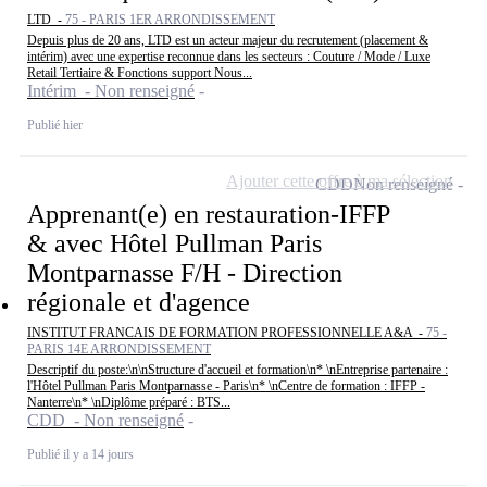
LTD -
75 - PARIS 1ER ARRONDISSEMENT
Depuis plus de 20 ans, LTD est un acteur majeur du recrutement (placement &
intérim) avec une expertise reconnue dans les secteurs : Couture / Mode / Luxe
Retail Tertiaire & Fonctions support Nous...
Intérim - Non renseigné
Publié hier
Ajouter cette offre à ma sélection
CDD
Non renseigné
Apprenant(e) en restauration-IFFP
& avec Hôtel Pullman Paris
Montparnasse F/H - Direction
régionale et d'agence
INSTITUT FRANCAIS DE FORMATION PROFESSIONNELLE A&A -
75 -
PARIS 14E ARRONDISSEMENT
Descriptif du poste:\n\nStructure d'accueil et formation\n* \nEntreprise partenaire :
l'Hôtel Pullman Paris Montparnasse - Paris\n* \nCentre de formation : IFFP -
Nanterre\n* \nDiplôme préparé : BTS...
CDD - Non renseigné
Publié il y a 14 jours