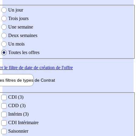
e création de l'offre
Un jour
Trois jours
Une semaine
Deux semaines
Un mois
Toutes les offres
er
le filtre de date de création de l'offre
les filtres de types de
Contrat
de contrat
CDI (3)
CDD (3)
Intérim (3)
CDI Intérimaire
Saisonnier