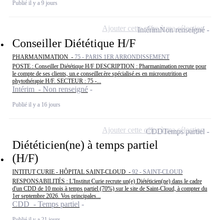
Publié il y a 9 jours
Ajouter cette offre à ma sélection
Intérim
Non renseigné
Conseiller Diététique H/F
PHARMANIMATION -
75 - PARIS 1ER ARRONDISSEMENT
POSTE : Conseiller Diététique H/F DESCRIPTION : Pharmanimation recrute pour
le compte de ses clients, un.e conseiller.ère spécialisé.es en micronutrition et
phytothérapie H/F. SECTEUR : 75 -...
Intérim - Non renseigné
Publié il y a 16 jours
Ajouter cette offre à ma sélection
CDD
Temps partiel
Diététicien(ne) à temps partiel
(H/F)
INTITUT CURIE - HÔPITAL SAINT-CLOUD -
92 - SAINT-CLOUD
RESPONSABILITÉS : L'Institut Curie recrute un(e) Diététicien(ne) dans le cadre
d'un CDD de 10 mois à temps partiel (70%) sur le site de Saint-Cloud, à compter du
1er septembre 2026. Vos principales...
CDD - Temps partiel
Publié il y a 21 jours