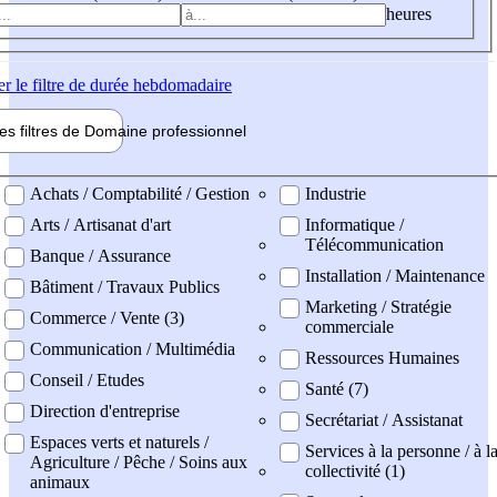
heures
er
le filtre de durée hebdomadaire
les filtres de
Domaine pro
fessionnel
ne professionel
Achats / Comptabilité / Gestion
Industrie
Arts / Artisanat d'art
Informatique /
Télécommunication
Banque / Assurance
Installation / Maintenance
Bâtiment / Travaux Publics
Marketing / Stratégie
Commerce / Vente (3)
commerciale
Communication / Multimédia
Ressources Humaines
Conseil / Etudes
Santé (7)
Direction d'entreprise
Secrétariat / Assistanat
Espaces verts et naturels /
Services à la personne / à l
Agriculture / Pêche / Soins aux
collectivité (1)
animaux