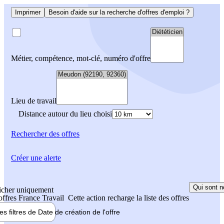
Imprimer
Besoin d'aide sur la recherche d'offres d'emploi ?
Métier, compétence, mot-clé, numéro d'offre
Lieu de travail
Distance autour du lieu choisi
Rechercher
des offres
Créer une alerte
Qui sont n
icher uniquement
 offres France Travail
Cette action recharge la liste des offres
les filtres de
Date de création
de l'offre