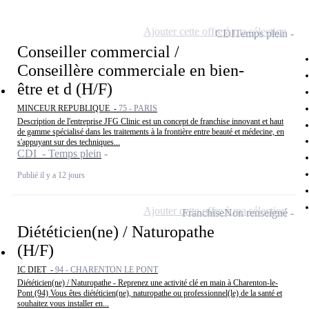
Ajouter cette offre à ma sélection
CDI
Temps plein
Conseiller commercial /
Conseillère commerciale en bien-
être et d (H/F)
MINCEUR REPUBLIQUE -
75 - PARIS
Description de l'entreprise JFG Clinic est un concept de franchise innovant et haut
de gamme spécialisé dans les traitements à la frontière entre beauté et médecine, en
s'appuyant sur des techniques...
CDI - Temps plein
Publié il y a 12 jours
Ajouter cette offre à ma sélection
Franchise
Non renseigné
Diététicien(ne) / Naturopathe
(H/F)
IC DIET -
94 - CHARENTON LE PONT
Diététicien(ne) / Naturopathe - Reprenez une activité clé en main à Charenton-le-
Pont (94) Vous êtes diététicien(ne), naturopathe ou professionnel(le) de la santé et
souhaitez vous installer en...