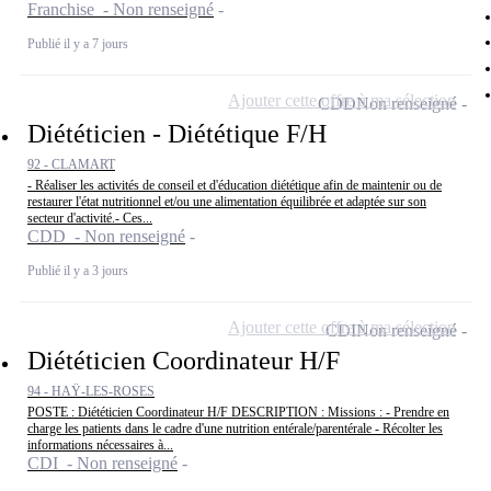
Franchise - Non renseigné
Publié il y a 7 jours
Ajouter cette offre à ma sélection
CDD
Non renseigné
Diététicien - Diététique F/H
92 - CLAMART
- Réaliser les activités de conseil et d'éducation diététique afin de maintenir ou de
restaurer l'état nutritionnel et/ou une alimentation équilibrée et adaptée sur son
secteur d'activité.- Ces...
CDD - Non renseigné
Publié il y a 3 jours
Ajouter cette offre à ma sélection
CDI
Non renseigné
Diététicien Coordinateur H/F
94 - HAŸ-LES-ROSES
POSTE : Diététicien Coordinateur H/F DESCRIPTION : Missions : - Prendre en
charge les patients dans le cadre d'une nutrition entérale/parentérale - Récolter les
informations nécessaires à...
CDI - Non renseigné