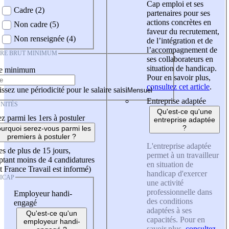
Cap emploi et ses
Cadre (2)
partenaires pour ses
actions concrètes en
Non cadre (5)
faveur du recrutement,
Non renseignée (4)
de l’intégration et de
l’accompagnement de
IRE BRUT MINIMUM
ses collaborateurs en
situation de handicap.
re minimum
Pour en savoir plus,
consultez cet article
.
ssez une périodicité pour le salaire saisi
Entreprise adaptée
NITÉS
Qu'est-ce qu'une
z parmi les 1ers à postuler
entreprise adaptée
?
urquoi serez-vous parmi les
premiers à postuler ?
L'entreprise adaptée
es de plus de 15 jours,
permet à un travailleur
tant moins de 4 candidatures
en situation de
t France Travail est informé)
handicap d'exercer
ICAP
une activité
professionnelle dans
Employeur handi-
des conditions
engagé
adaptées à ses
Qu'est-ce qu'un
capacités. Pour en
employeur handi-
savoir plus,
consultez