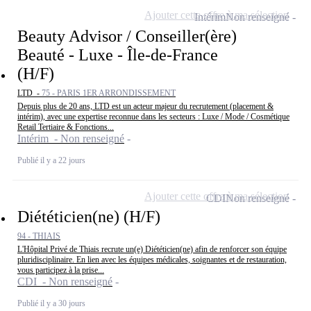
Ajouter cette offre à ma sélection
Intérim
Non renseigné
Beauty Advisor / Conseiller(ère)
Beauté - Luxe - Île-de-France
(H/F)
LTD -
75 - PARIS 1ER ARRONDISSEMENT
Depuis plus de 20 ans, LTD est un acteur majeur du recrutement (placement &
intérim), avec une expertise reconnue dans les secteurs : Luxe / Mode / Cosmétique
Retail Tertiaire & Fonctions...
Intérim - Non renseigné
Publié il y a 22 jours
Ajouter cette offre à ma sélection
CDI
Non renseigné
Diététicien(ne) (H/F)
94 - THIAIS
L'Hôpital Privé de Thiais recrute un(e) Diététicien(ne) afin de renforcer son équipe
pluridisciplinaire. En lien avec les équipes médicales, soignantes et de restauration,
vous participez à la prise...
CDI - Non renseigné
Publié il y a 30 jours