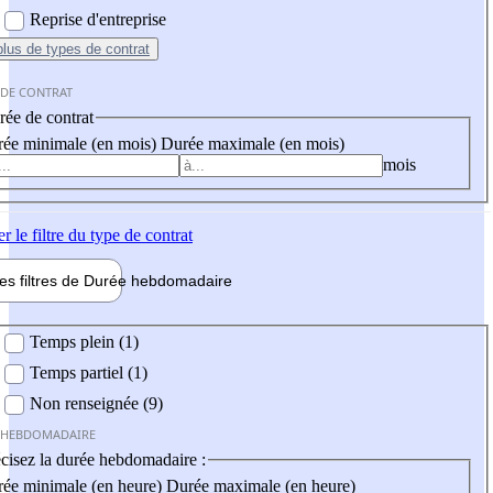
Reprise d'entreprise
plus
de types de contrat
 DE CONTRAT
ée de contrat
ée minimale (en mois)
Durée maximale (en mois)
mois
er
le filtre du type de contrat
les filtres de
Durée hebdo
madaire
 hebdomadaire
Temps plein (1)
Temps partiel (1)
Non renseignée (9)
 HEBDOMADAIRE
cisez la durée hebdomadaire :
ée minimale (en heure)
Durée maximale (en heure)