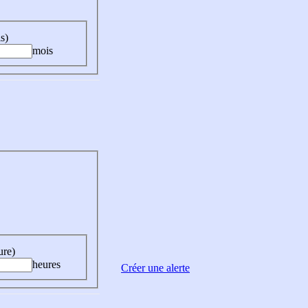
s)
mois
ure)
heures
Créer une alerte