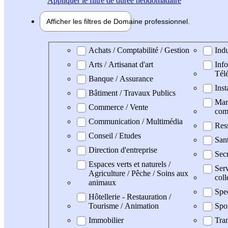
Appliquer
le filtre de durée hebdomadaire
Afficher les filtres de
Domaine pro
fessionnel
Domaine professionel
Achats / Comptabilité / Gestion
Indu
Arts / Artisanat d'art
Info
Tél
Banque / Assurance
Inst
Bâtiment / Travaux Publics
Mark
Commerce / Vente
com
Communication / Multimédia
Res
Conseil / Etudes
Sant
Direction d'entreprise
Secr
Espaces verts et naturels /
Serv
Agriculture / Pêche / Soins aux
coll
animaux
Spe
Hôtellerie - Restauration /
Tourisme / Animation
Spo
Immobilier
Tran