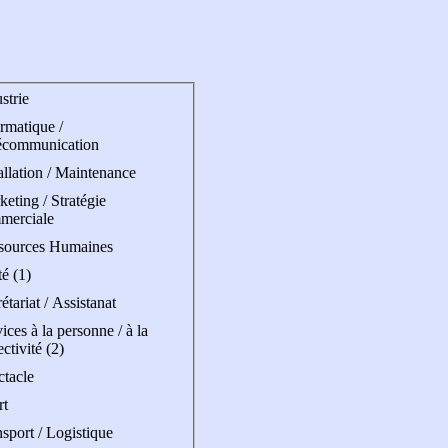
strie
rmatique /
écommunication
allation / Maintenance
eting / Stratégie
merciale
sources Humaines
é (1)
étariat / Assistanat
ices à la personne / à la
ectivité (2)
ctacle
rt
sport / Logistique