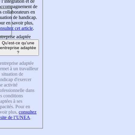
 l’intégration et de
’accompagnement de
s collaborateurs en
tuation de handicap.
ur en savoir plus,
nsultez cet article
.
treprise adaptée
Qu'est-ce qu'une
entreprise adaptée
?
entreprise adaptée
rmet à un travailleur
 situation de
ndicap d'exercer
e activité
ofessionnelle dans
s conditions
aptées à ses
pacités. Pour en
voir plus,
consultez
 site de l’UNEA
.