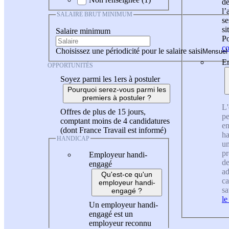
de
l
SALAIRE BRUT MINIMUM
se
si
Salaire minimum
Po
co
Choisissez une périodicité pour le salaire saisi
En
OPPORTUNITÉS
Soyez parmi les 1ers à postuler
Pourquoi serez-vous parmi les
premiers à postuler ?
L'
Offres de plus de 15 jours,
pe
comptant moins de 4 candidatures
en
(dont France Travail est informé)
ha
HANDICAP
un
pr
Employeur handi-
de
engagé
ad
Qu'est-ce qu'un
ca
employeur handi-
sa
engagé ?
le
Un employeur handi-
engagé est un
employeur reconnu