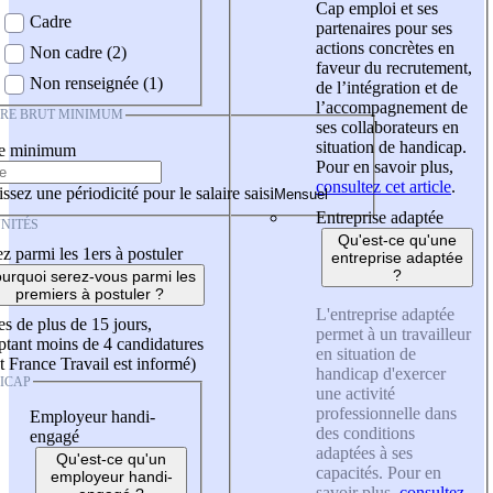
Cap emploi et ses
Cadre
partenaires pour ses
actions concrètes en
Non cadre (2)
faveur du recrutement,
Non renseignée (1)
de l’intégration et de
l’accompagnement de
IRE BRUT MINIMUM
ses collaborateurs en
situation de handicap.
re minimum
Pour en savoir plus,
consultez cet article
.
ssez une périodicité pour le salaire saisi
Entreprise adaptée
NITÉS
Qu'est-ce qu'une
z parmi les 1ers à postuler
entreprise adaptée
?
urquoi serez-vous parmi les
premiers à postuler ?
L'entreprise adaptée
es de plus de 15 jours,
permet à un travailleur
tant moins de 4 candidatures
en situation de
t France Travail est informé)
handicap d'exercer
ICAP
une activité
professionnelle dans
Employeur handi-
des conditions
engagé
adaptées à ses
Qu'est-ce qu'un
capacités. Pour en
employeur handi-
savoir plus,
consultez