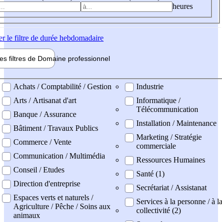
heures
er
le filtre de durée hebdomadaire
les filtres de
Domaine pro
fessionnel
ne professionel
Achats / Comptabilité / Gestion
Industrie
Arts / Artisanat d'art
Informatique /
Télécommunication
Banque / Assurance
Installation / Maintenance
Bâtiment / Travaux Publics
Marketing / Stratégie
Commerce / Vente
commerciale
Communication / Multimédia
Ressources Humaines
Conseil / Etudes
Santé (1)
Direction d'entreprise
Secrétariat / Assistanat
Espaces verts et naturels /
Services à la personne / à l
Agriculture / Pêche / Soins aux
collectivité (2)
animaux