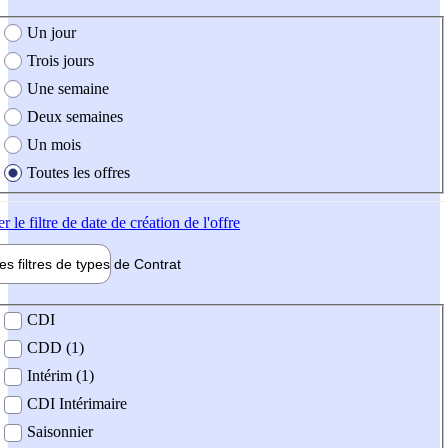
e création de l'offre
Un jour
Trois jours
Une semaine
Deux semaines
Un mois
Toutes les offres
er
le filtre de date de création de l'offre
les filtres de types de
Contrat
de contrat
CDI
CDD (1)
Intérim (1)
CDI Intérimaire
Saisonnier