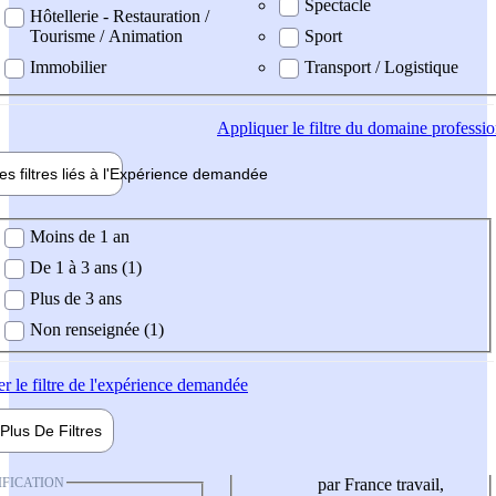
Spectacle
Hôtellerie - Restauration /
Tourisme / Animation
Sport
Immobilier
Transport / Logistique
Appliquer
le filtre du domaine professi
es filtres liés à l'
Expérience
demandée
ience demandée
Moins de 1 an
De 1 à 3 ans (1)
Plus de 3 ans
Non renseignée (1)
er
le filtre de l'expérience demandée
Plus De
Filtres
IFICATION
par France travail,