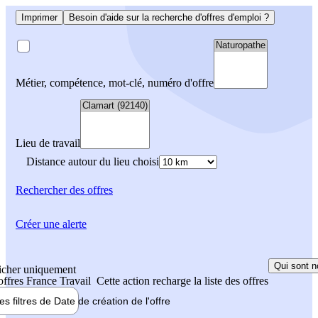
Imprimer
Besoin d'aide sur la recherche d'offres d'emploi ?
Métier, compétence, mot-clé, numéro d'offre
Lieu de travail
Distance autour du lieu choisi
Rechercher
des offres
Créer une alerte
Qui sont n
icher uniquement
 offres France Travail
Cette action recharge la liste des offres
les filtres de
Date de création
de l'offre