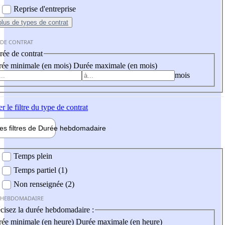
Reprise d'entreprise
plus
de types de contrat
 DE CONTRAT
ée de contrat
ée minimale (en mois)
Durée maximale (en mois)
mois
er
le filtre du type de contrat
les filtres de
Durée hebdo
madaire
 hebdomadaire
Temps plein
Temps partiel (1)
Non renseignée (2)
 HEBDOMADAIRE
cisez la durée hebdomadaire :
ée minimale (en heure)
Durée maximale (en heure)