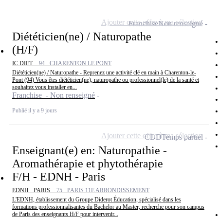
Ajouter cette offre à ma sélection
Franchise
Non renseigné
Diététicien(ne) / Naturopathe
(H/F)
IC DIET -
94 - CHARENTON LE PONT
Diététicien(ne) / Naturopathe - Reprenez une activité clé en main à Charenton-le-
Pont (94) Vous êtes diététicien(ne), naturopathe ou professionnel(le) de la santé et
souhaitez vous installer en...
Franchise - Non renseigné
Publié il y a 9 jours
Ajouter cette offre à ma sélection
CDD
Temps partiel
Enseignant(e) en: Naturopathie -
Aromathérapie et phytothérapie
F/H - EDNH - Paris
EDNH - PARIS -
75 - PARIS 11E ARRONDISSEMENT
L'EDNH, établissement du Groupe Diderot Éducation, spécialisé dans les
formations professionnalisantes du Bachelor au Master, recherche pour son campus
de Paris des enseignants H/F pour intervenir...