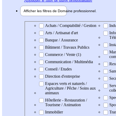
Appliquer
le filtre de durée hebdomadaire
Afficher les filtres de
Domaine pro
fessionnel
Domaine professionel
Achats / Comptabilité / Gestion
Indu
Arts / Artisanat d'art
Info
Tél
Banque / Assurance
Inst
Bâtiment / Travaux Publics
Mark
Commerce / Vente (1)
com
Communication / Multimédia
Res
Conseil / Etudes
Sant
Direction d'entreprise
Secr
Espaces verts et naturels /
Serv
Agriculture / Pêche / Soins aux
coll
animaux
Spe
Hôtellerie - Restauration /
Tourisme / Animation
Spo
Immobilier
Tran