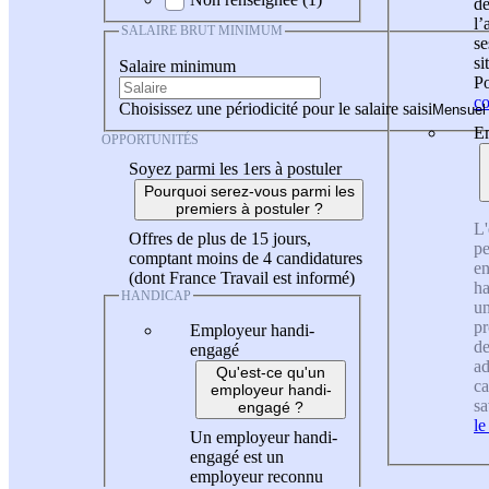
de
l
SALAIRE BRUT MINIMUM
se
si
Salaire minimum
Po
co
Choisissez une périodicité pour le salaire saisi
En
OPPORTUNITÉS
Soyez parmi les 1ers à postuler
Pourquoi serez-vous parmi les
premiers à postuler ?
L'
Offres de plus de 15 jours,
pe
comptant moins de 4 candidatures
en
(dont France Travail est informé)
ha
HANDICAP
un
pr
Employeur handi-
de
engagé
ad
Qu'est-ce qu'un
ca
employeur handi-
sa
engagé ?
le
Un employeur handi-
engagé est un
employeur reconnu