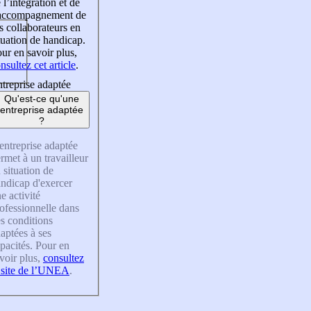
 l’intégration et de
’accompagnement de
s collaborateurs en
tuation de handicap.
ur en savoir plus,
nsultez cet article
.
treprise adaptée
Qu'est-ce qu'une
entreprise adaptée
?
entreprise adaptée
rmet à un travailleur
 situation de
ndicap d'exercer
e activité
ofessionnelle dans
s conditions
aptées à ses
pacités. Pour en
voir plus,
consultez
 site de l’UNEA
.