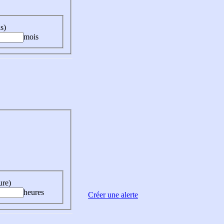
s)
mois
ure)
heures
Créer une alerte