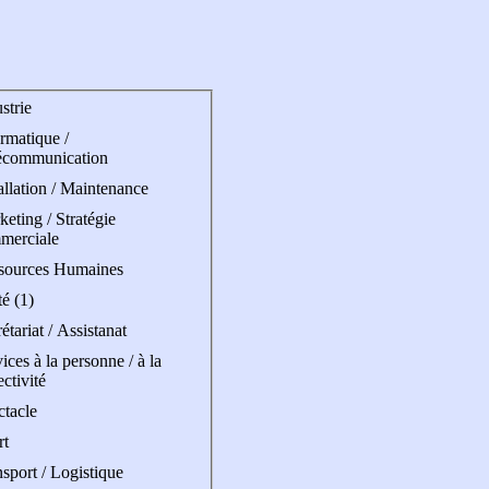
strie
rmatique /
écommunication
allation / Maintenance
eting / Stratégie
merciale
sources Humaines
é (1)
étariat / Assistanat
ices à la personne / à la
ectivité
ctacle
rt
sport / Logistique