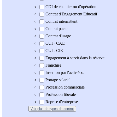
CDI de chantier ou d'opération
Contrat d'Engagement Educatif
Contrat intermittent
Contrat pacte
Contrat d'usage
CUI - CAE
CUI - CIE
Engagement à servir dans la réserve
Franchise
Insertion par l'activ.éco.
Portage salarial
Profession commerciale
Profession libérale
Reprise d'entreprise
Voir plus
de types de contrat