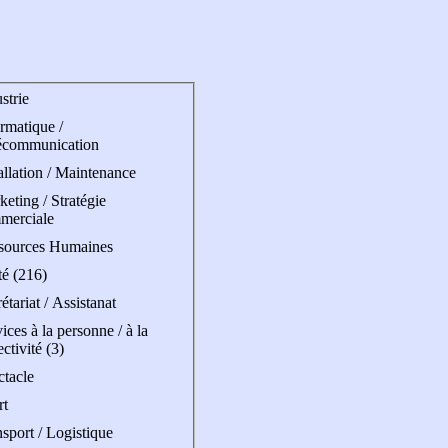
strie
rmatique /
écommunication
allation / Maintenance
eting / Stratégie
merciale
sources Humaines
té (216)
étariat / Assistanat
ices à la personne / à la
ectivité (3)
ctacle
rt
sport / Logistique