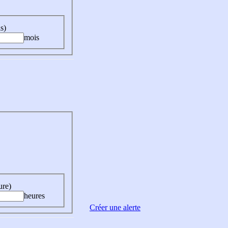
s)
mois
ure)
heures
Créer une alerte