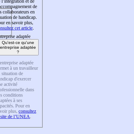
 l’intégration et de
’accompagnement de
s collaborateurs en
tuation de handicap.
ur en savoir plus,
nsultez cet article
.
treprise adaptée
Qu'est-ce qu'une
entreprise adaptée
?
entreprise adaptée
rmet à un travailleur
 situation de
ndicap d'exercer
e activité
ofessionnelle dans
s conditions
aptées à ses
pacités. Pour en
voir plus,
consultez
 site de l’UNEA
.