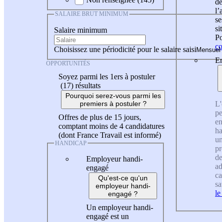
de
l
SALAIRE BRUT MINIMUM
se
si
Salaire minimum
Po
co
Choisissez une périodicité pour le salaire saisi
En
OPPORTUNITÉS
Soyez parmi les 1ers à postuler
(17)
résultats
Pourquoi serez-vous parmi les
L'
premiers à postuler ?
pe
Offres de plus de 15 jours,
en
comptant moins de 4 candidatures
ha
(dont France Travail est informé)
un
HANDICAP
pr
de
Employeur handi-
ad
engagé
ca
Qu'est-ce qu'un
sa
employeur handi-
le
engagé ?
Un employeur handi-
engagé est un