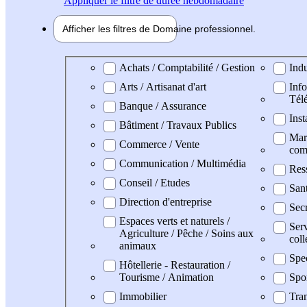
Appliquer
le filtre de durée hebdomadaire
Afficher les filtres de
Domaine pro
fessionnel
Domaine professionel
Achats / Comptabilité / Gestion
Indu
Arts / Artisanat d'art
Info
Tél
Banque / Assurance
Inst
Bâtiment / Travaux Publics
Mark
Commerce / Vente
com
Communication / Multimédia
Res
Conseil / Etudes
San
Direction d'entreprise
Secr
Espaces verts et naturels /
Serv
Agriculture / Pêche / Soins aux
coll
animaux
Spe
Hôtellerie - Restauration /
Tourisme / Animation
Spo
Immobilier
Tran