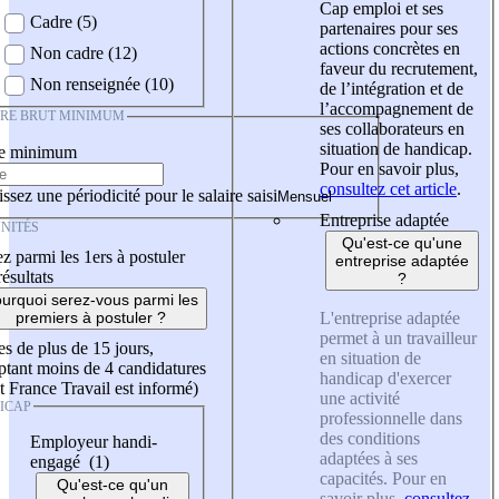
Cap emploi et ses
Cadre (5)
partenaires pour ses
actions concrètes en
Non cadre (12)
faveur du recrutement,
Non renseignée (10)
de l’intégration et de
l’accompagnement de
IRE BRUT MINIMUM
ses collaborateurs en
situation de handicap.
re minimum
Pour en savoir plus,
consultez cet article
.
ssez une périodicité pour le salaire saisi
Entreprise adaptée
NITÉS
Qu'est-ce qu'une
z parmi les 1ers à postuler
entreprise adaptée
résultats
?
urquoi serez-vous parmi les
L'entreprise adaptée
premiers à postuler ?
permet à un travailleur
es de plus de 15 jours,
en situation de
tant moins de 4 candidatures
handicap d'exercer
t France Travail est informé)
une activité
ICAP
professionnelle dans
des conditions
Employeur handi-
adaptées à ses
engagé (1)
capacités. Pour en
Qu'est-ce qu'un
savoir plus,
consultez