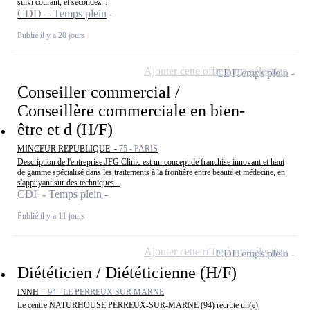
suivi courant, et secondez...
CDD - Temps plein
Publié il y a 20 jours
Ajouter cette offre à ma sélection
CDI
Temps plein
Conseiller commercial /
Conseillère commerciale en bien-
être et d (H/F)
MINCEUR REPUBLIQUE -
75 - PARIS
Description de l'entreprise JFG Clinic est un concept de franchise innovant et haut
de gamme spécialisé dans les traitements à la frontière entre beauté et médecine, en
s'appuyant sur des techniques...
CDI - Temps plein
Publié il y a 11 jours
Ajouter cette offre à ma sélection
CDI
Temps plein
Diététicien / Diététicienne (H/F)
INNH -
94 - LE PERREUX SUR MARNE
Le centre NATURHOUSE PERREUX-SUR-MARNE (94) recrute un(e)