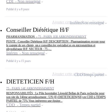
CDI - Non renseigné
Publié il y a 8 jours
Ajouter cette offre à ma sélection
Intérim
Non renseigné
Conseiller Diététique H/F
PHARMANIMATION -
75 - PARIS 1ER ARRONDISSEMENT
POSTE : Conseiller Diététique H/F DESCRIPTION : Pharmanimation recrute pour
le compte de ses clients, un.e conseiller.ère spécialisé.es en micronutrition et
phytothérapie H/F. SECTEUR : 75 -...
Intérim - Non renseigné
Publié il y a 15 jours
Ajouter cette offre à ma sélection
CDD
Temps partiel
DIETETICIEN F/H
75 - PARIS 14E ARRONDISSEMENT
RESPONSABILITÉS : Le Pôle hospitalier Léopold Bellan de Paris recherche pour
son site du 14ème arrondissement : UN (E) DIETETICIEN(NE) en CDD à TEMPS
PARTIEL de 75% Vous intègrerez une équipe...
CDD - Temps partiel