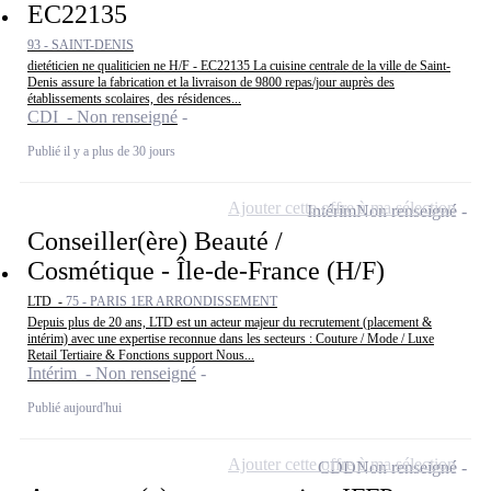
EC22135
93 - SAINT-DENIS
dietéticien ne qualiticien ne H/F - EC22135 La cuisine centrale de la ville de Saint-
Denis assure la fabrication et la livraison de 9800 repas/jour auprès des
établissements scolaires, des résidences...
CDI - Non renseigné
Publié il y a plus de 30 jours
Ajouter cette offre à ma sélection
Intérim
Non renseigné
Conseiller(ère) Beauté /
Cosmétique - Île-de-France (H/F)
LTD -
75 - PARIS 1ER ARRONDISSEMENT
Depuis plus de 20 ans, LTD est un acteur majeur du recrutement (placement &
intérim) avec une expertise reconnue dans les secteurs : Couture / Mode / Luxe
Retail Tertiaire & Fonctions support Nous...
Intérim - Non renseigné
Publié aujourd'hui
Ajouter cette offre à ma sélection
CDD
Non renseigné