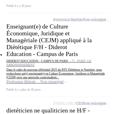
Publié il y a 20 jours
Ajouter cette offre à ma sélection
Profession libérale
Non renseigné
Enseignant(e) de Culture
Économique, Juridique et
Managériale (CEJM) appliqué à la
Diététique F/H - Diderot
Education - Campus de Paris
DIDEROT EDUCATION - CAMPUS DE PARIS -
75 - PARIS 11E
ARRONDISSEMENT
Dans le cadre du nouveau référentiel 2025 du BTS Diététique et Nutrition, nous
recherchons un(e) enseignant(e) en Culture Économique, Juridique et Managériale
(CEJM) avec une approche contextualisée...
Profession libérale - Non renseigné
Publié il y a plus de 30 jours
Ajouter cette offre à ma sélection
CDI
Non renseigné
dietéticien ne qualiticien ne H/F -