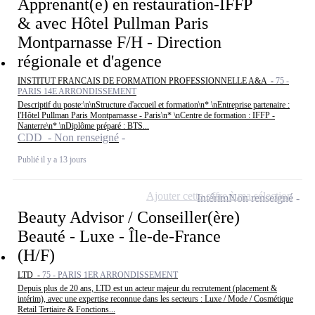
Apprenant(e) en restauration-IFFP
& avec Hôtel Pullman Paris
Montparnasse F/H - Direction
régionale et d'agence
INSTITUT FRANCAIS DE FORMATION PROFESSIONNELLE A&A -
75 -
PARIS 14E ARRONDISSEMENT
Descriptif du poste:\n\nStructure d'accueil et formation\n* \nEntreprise partenaire :
l'Hôtel Pullman Paris Montparnasse - Paris\n* \nCentre de formation : IFFP -
Nanterre\n* \nDiplôme préparé : BTS...
CDD - Non renseigné
Publié il y a 13 jours
Ajouter cette offre à ma sélection
Intérim
Non renseigné
Beauty Advisor / Conseiller(ère)
Beauté - Luxe - Île-de-France
(H/F)
LTD -
75 - PARIS 1ER ARRONDISSEMENT
Depuis plus de 20 ans, LTD est un acteur majeur du recrutement (placement &
intérim), avec une expertise reconnue dans les secteurs : Luxe / Mode / Cosmétique
Retail Tertiaire & Fonctions...