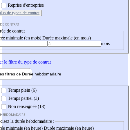
Reprise d'entreprise
plus
de types de contrat
 DE CONTRAT
ée de contrat
ée minimale (en mois)
Durée maximale (en mois)
mois
er
le filtre du type de contrat
les filtres de
Durée hebdo
madaire
 hebdomadaire
Temps plein (6)
Temps partiel (3)
Non renseignée (18)
 HEBDOMADAIRE
cisez la durée hebdomadaire :
ée minimale (en heure)
Durée maximale (en heure)