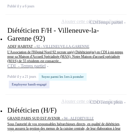
Publié il y a 6 jours
Ajouter cette offre à ma sélection
CDI
Temps partiel
Diététicien F/H - Villeneuve-la-
Garenne (92)
ADEF HABITAT -
92 - VILLENEUVE-LA-GARENNE
L'Association de l'Hôpital Nord 92 recrute un(e) Diététicien(ne) en CDI à mi-temps
pour sa Maison d'Accueil Spécialisée (MAS). Notre Maison d'accueil spécialisée
(MAS) de 55 résidents est consacrée...
CDI - Temps partiel
Publié il y a 21 jours
Soyez parmi les 1ers à postuler
Employeur handi-engagé
Ajouter cette offre à ma sélection
CDD
Temps plein
Diététicien (H/F)
GRAND PARIS SUD EST AVENIR -
94 - ALFORTVILLE
Sous l'autorité de vos responsables hiérarchiques directs, en qualité de diététicien,
vous assurez la gestion des menus de la cuisine centrale, de leur élaboration à leur