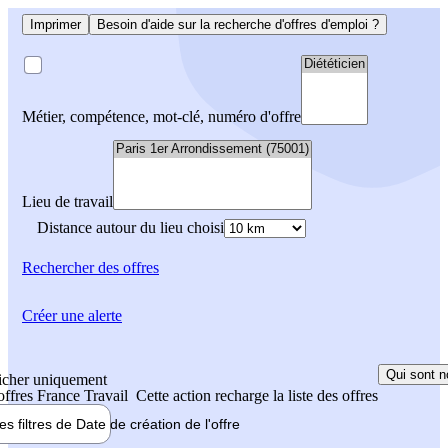
Imprimer
Besoin d'aide sur la recherche d'offres d'emploi ?
Métier, compétence, mot-clé, numéro d'offre
Lieu de travail
Distance autour du lieu choisi
Rechercher
des offres
Créer une alerte
Qui sont n
icher uniquement
 offres France Travail
Cette action recharge la liste des offres
les filtres de
Date de création
de l'offre