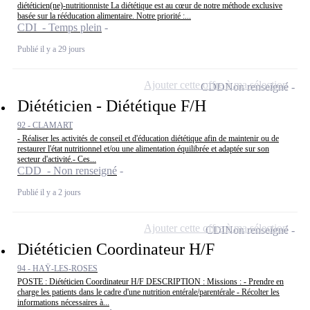
diététicien(ne)-nutritionniste La diététique est au cœur de notre méthode exclusive
basée sur la rééducation alimentaire. Notre priorité :...
CDI - Temps plein
Publié il y a 29 jours
Ajouter cette offre à ma sélection
CDD
Non renseigné
Diététicien - Diététique F/H
92 - CLAMART
- Réaliser les activités de conseil et d'éducation diététique afin de maintenir ou de
restaurer l'état nutritionnel et/ou une alimentation équilibrée et adaptée sur son
secteur d'activité.- Ces...
CDD - Non renseigné
Publié il y a 2 jours
Ajouter cette offre à ma sélection
CDI
Non renseigné
Diététicien Coordinateur H/F
94 - HAŸ-LES-ROSES
POSTE : Diététicien Coordinateur H/F DESCRIPTION : Missions : - Prendre en
charge les patients dans le cadre d'une nutrition entérale/parentérale - Récolter les
informations nécessaires à...