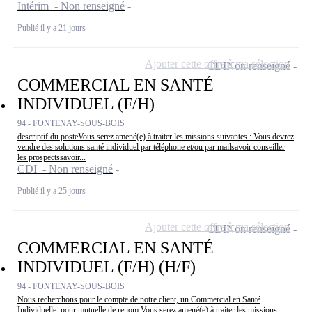
Intérim - Non renseigné
Publié il y a 21 jours
Ajouter cette offre à ma sélection
CDI
Non renseigné
COMMERCIAL EN SANTÉ
INDIVIDUEL (F/H)
94 - FONTENAY-SOUS-BOIS
descriptif du posteVous serez amené(e) à traiter les missions suivantes : Vous devrez
vendre des solutions santé individuel par téléphone et/ou par mailsavoir conseiller
les prospectssavoir...
CDI - Non renseigné
Publié il y a 25 jours
Ajouter cette offre à ma sélection
CDI
Non renseigné
COMMERCIAL EN SANTÉ
INDIVIDUEL (F/H) (H/F)
94 - FONTENAY-SOUS-BOIS
Nous recherchons pour le compte de notre client, un Commercial en Santé
Individuelle, pour mutuelle de renom.Vous serez amené(e) à traiter les missions