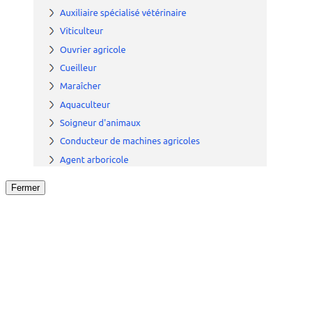
Fermer
Fermer
le détail de l'offre
/
Offre
sur
Offre précéden