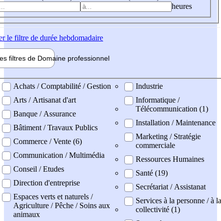
heures
er
le filtre de durée hebdomadaire
les filtres de
Domaine pro
fessionnel
ne professionel
Achats / Comptabilité / Gestion
Industrie
Arts / Artisanat d'art
Informatique /
Télécommunication (1)
Banque / Assurance
Installation / Maintenance
Bâtiment / Travaux Publics
Marketing / Stratégie
Commerce / Vente (6)
commerciale
Communication / Multimédia
Ressources Humaines
Conseil / Etudes
Santé (19)
Direction d'entreprise
Secrétariat / Assistanat
Espaces verts et naturels /
Services à la personne / à l
Agriculture / Pêche / Soins aux
collectivité (1)
animaux