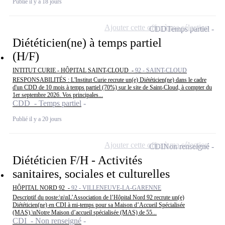
Publié il y a 18 jours
Ajouter cette offre à ma sélection
CDD
Temps partiel
Diététicien(ne) à temps partiel
(H/F)
INTITUT CURIE - HÔPITAL SAINT-CLOUD -
92 - SAINT-CLOUD
RESPONSABILITÉS : L'Institut Curie recrute un(e) Diététicien(ne) dans le cadre
d'un CDD de 10 mois à temps partiel (70%) sur le site de Saint-Cloud, à compter du
1er septembre 2026. Vos principales...
CDD - Temps partiel
Publié il y a 20 jours
Ajouter cette offre à ma sélection
CDI
Non renseigné
Diététicien F/H - Activités
sanitaires, sociales et culturelles
HÔPITAL NORD 92 -
92 - VILLENEUVE-LA-GARENNE
Descriptif du poste:\n\nL’Association de l’Hôpital Nord 92 recrute un(e)
Diététicien(ne) en CDI à mi-temps pour sa Maison d’Accueil Spécialisée
(MAS).\nNotre Maison d’accueil spécialisée (MAS) de 55...
CDI - Non renseigné