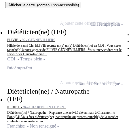
Afficher la carte
(contenu non-accessible)
Ajouter cette offre à ma sélection
CDI
Temps plein
Diététicien(ne) (H/F)
ELIVIE -
92 - GENNEVILLIERS
Filiale de Santé Cie, ELIVIE recrute un(e) un(e) Diététicien(ne) en CDI . Vous serez
rattaché(e) à notre agence de ELIVIE GENNEVILLIERS . Vous interviendrez sur le
secteur des Hauts-de-Seine...
CDI - Temps plein
Publié aujourd'hui
Ajouter cette offre à ma sélection
Franchise
Non renseigné
Diététicien(ne) / Naturopathe
(H/F)
IC DIET -
94 - CHARENTON LE PONT
Diététicien(ne) / Naturopathe - Reprenez une activité clé en main à Charenton-le-
Pont (94) Vous êtes diététicien(ne), naturopathe ou professionnel(le) de la santé et
souhaitez vous installer en...
Franchise - Non renseigné