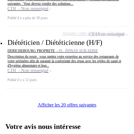
suivantes : Vous devrez vendre des solutions...
CDI - Non renseigné
Publié il y a plus de 30 jours
Ajouter cette offre à ma sélection
CDI
Non renseigné
Diététicien / Diététicienne (H/F)
DERICHEBOURG PROPRETE -
93 - ÉPINAY-SUR-SEINE
Description du poste : vous mettez votre expertise au service des restaurants de
votre périmètre afin de garantir la conformité des repas avec les règles de santé et
d'hygiène alimentaire et leur...
CDI - Non renseigné
Publié il y a 12 jours
Afficher les 20 offres suivantes
Votre avis nous intéresse