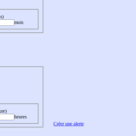
s)
mois
ure)
heures
Créer une alerte