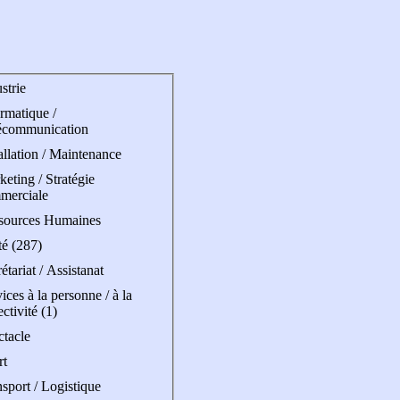
strie
rmatique /
écommunication
allation / Maintenance
eting / Stratégie
merciale
sources Humaines
té (287)
étariat / Assistanat
ices à la personne / à la
ectivité (1)
ctacle
rt
sport / Logistique