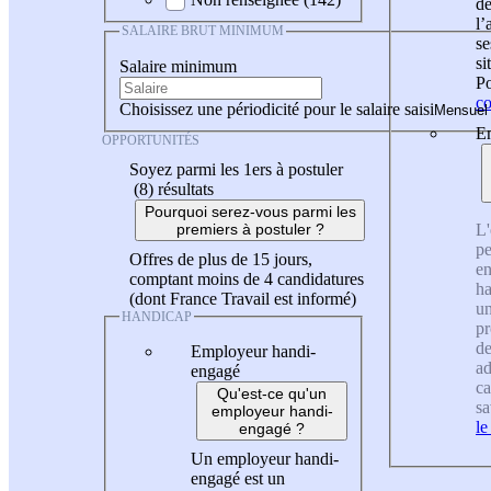
de
l
SALAIRE BRUT MINIMUM
se
si
Salaire minimum
Po
co
Choisissez une périodicité pour le salaire saisi
En
OPPORTUNITÉS
Soyez parmi les 1ers à postuler
(8)
résultats
Pourquoi serez-vous parmi les
L'
premiers à postuler ?
pe
Offres de plus de 15 jours,
en
comptant moins de 4 candidatures
ha
(dont France Travail est informé)
un
HANDICAP
pr
de
Employeur handi-
ad
engagé
ca
Qu'est-ce qu'un
sa
employeur handi-
le
engagé ?
Un employeur handi-
engagé est un