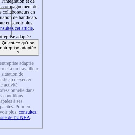
 l’intégration et de
’accompagnement de
s collaborateurs en
tuation de handicap.
ur en savoir plus,
nsultez cet article
.
treprise adaptée
Qu'est-ce qu'une
entreprise adaptée
?
entreprise adaptée
rmet à un travailleur
 situation de
ndicap d'exercer
e activité
ofessionnelle dans
s conditions
aptées à ses
pacités. Pour en
voir plus,
consultez
 site de l’UNEA
.