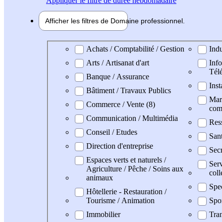
Appliquer
le filtre de durée hebdomadaire
Afficher les filtres de
Domaine pro
fessionnel
Domaine professionel
Achats / Comptabilité / Gestion
Indu
Arts / Artisanat d'art
Info
Tél
Banque / Assurance
Inst
Bâtiment / Travaux Publics
Mark
Commerce / Vente (8)
com
Communication / Multimédia
Res
Conseil / Etudes
San
Direction d'entreprise
Secr
Espaces verts et naturels /
Serv
Agriculture / Pêche / Soins aux
coll
animaux
Spe
Hôtellerie - Restauration /
Tourisme / Animation
Spo
Immobilier
Tran