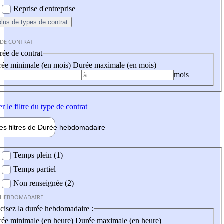
Reprise d'entreprise
plus
de types de contrat
 DE CONTRAT
ée de contrat
ée minimale (en mois)
Durée maximale (en mois)
mois
er
le filtre du type de contrat
les filtres de
Durée hebdo
madaire
 hebdomadaire
Temps plein (1)
Temps partiel
Non renseignée (2)
 HEBDOMADAIRE
cisez la durée hebdomadaire :
ée minimale (en heure)
Durée maximale (en heure)