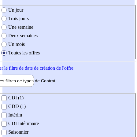
e création de l'offre
Un jour
Trois jours
Une semaine
Deux semaines
Un mois
Toutes les offres
er
le filtre de date de création de l'offre
les filtres de types de
Contrat
de contrat
CDI (1)
CDD (1)
Intérim
CDI Intérimaire
Saisonnier