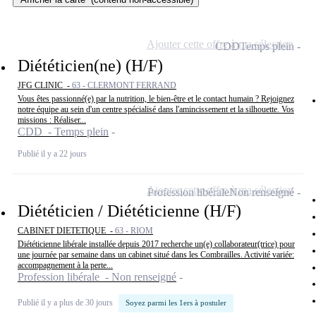
Ajouter cette offre à ma sélection
CDD
Temps plein
Diététicien(ne) (H/F)
JFG CLINIC -
63 - CLERMONT FERRAND
Vous êtes passionné(e) par la nutrition, le bien-être et le contact humain ? Rejoignez
notre équipe au sein d'un centre spécialisé dans l'amincissement et la silhouette. Vos
missions : Réaliser...
CDD - Temps plein
Publié il y a 22 jours
Ajouter cette offre à ma sélection
Profession libérale
Non renseigné
Diététicien / Diététicienne (H/F)
CABINET DIETETIQUE -
63 - RIOM
Diététicienne libérale installée depuis 2017 recherche un(e) collaborateur(trice) pour
une journée par semaine dans un cabinet situé dans les Combrailles. Activité variée:
accompagnement à la perte...
Profession libérale - Non renseigné
Publié il y a plus de 30 jours
Soyez parmi les 1ers à postuler