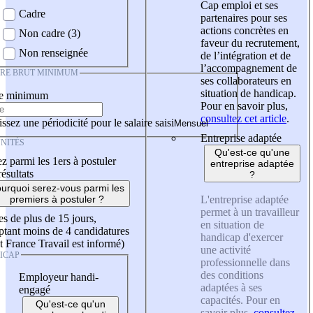
Cap emploi et ses
Cadre
partenaires pour ses
actions concrètes en
Non cadre (3)
faveur du recrutement,
Non renseignée
de l’intégration et de
l’accompagnement de
IRE BRUT MINIMUM
ses collaborateurs en
situation de handicap.
re minimum
Pour en savoir plus,
consultez cet article
.
ssez une périodicité pour le salaire saisi
Entreprise adaptée
NITÉS
Qu'est-ce qu'une
z parmi les 1ers à postuler
entreprise adaptée
résultats
?
urquoi serez-vous parmi les
L'entreprise adaptée
premiers à postuler ?
permet à un travailleur
es de plus de 15 jours,
en situation de
tant moins de 4 candidatures
handicap d'exercer
t France Travail est informé)
une activité
ICAP
professionnelle dans
des conditions
Employeur handi-
adaptées à ses
engagé
capacités. Pour en
Qu'est-ce qu'un
savoir plus,
consultez