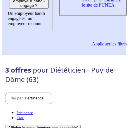
employeur handi-
le site de l’UNEA
.
engagé ?
Un employeur handi-
engagé est un
employeur reconnu
Appliquer
les filtres
3 offres
pour Diététicien - Puy-de-
Dôme (63)
Trier par
Pertinence
Pertinence
Date
Afficher la carte
(contenu non-accessible)