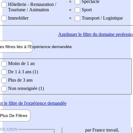
Spectacle
Hôtellerie - Restauration /
Tourisme / Animation
Sport
Immobilier
Transport / Logistique
Appliquer
le filtre du domaine professi
es filtres liés à l'
Expérience
demandée
ience demandée
Moins de 1 an
De 1 à 3 ans (1)
Plus de 3 ans
Non renseignée (1)
er
le filtre de l'expérience demandée
Plus De
Filtres
IFICATION
par France travail,