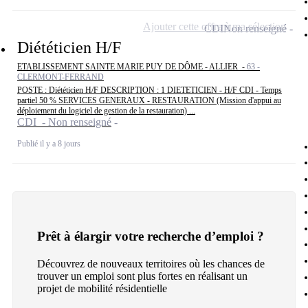
Ajouter cette offre à ma sélection
CDI
Non renseigné
Diététicien H/F
ETABLISSEMENT SAINTE MARIE PUY DE DÔME - ALLIER -
63 -
CLERMONT-FERRAND
POSTE : Diététicien H/F DESCRIPTION : 1 DIETETICIEN - H/F CDI - Temps
partiel 50 % SERVICES GENERAUX - RESTAURATION (Mission d'appui au
déploiement du logiciel de gestion de la restauration) ...
CDI - Non renseigné
Publié il y a 8 jours
Prêt à élargir votre recherche d’emploi ?
Découvrez de nouveaux territoires où les chances de
trouver un emploi sont plus fortes en réalisant un
projet de mobilité résidentielle