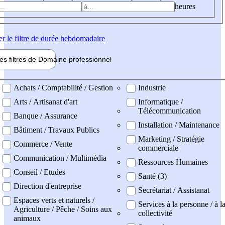
heures
er
le filtre de durée hebdomadaire
les filtres de
Domaine pro
fessionnel
ne professionel
Achats / Comptabilité / Gestion
Industrie
Arts / Artisanat d'art
Informatique /
Télécommunication
Banque / Assurance
Installation / Maintenance
Bâtiment / Travaux Publics
Marketing / Stratégie
Commerce / Vente
commerciale
Communication / Multimédia
Ressources Humaines
Conseil / Etudes
Santé (3)
Direction d'entreprise
Secrétariat / Assistanat
Espaces verts et naturels /
Services à la personne / à l
Agriculture / Pêche / Soins aux
collectivité
animaux