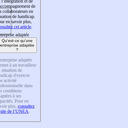
 l’intégration et de
’accompagnement de
s collaborateurs en
tuation de handicap.
ur en savoir plus,
nsultez cet article
.
treprise adaptée
Qu'est-ce qu'une
entreprise adaptée
?
entreprise adaptée
rmet à un travailleur
 situation de
ndicap d'exercer
e activité
ofessionnelle dans
s conditions
aptées à ses
pacités. Pour en
voir plus,
consultez
 site de l’UNEA
.