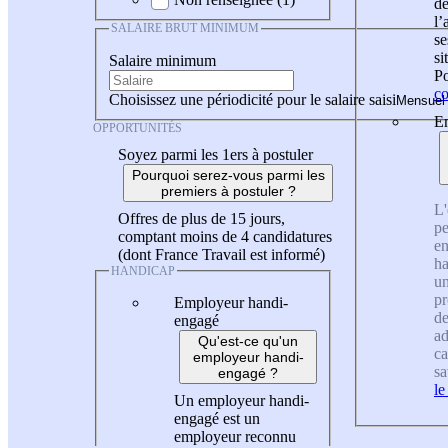
de
l
SALAIRE BRUT MINIMUM
se
si
Salaire minimum
Po
co
Choisissez une périodicité pour le salaire saisi
En
OPPORTUNITÉS
Soyez parmi les 1ers à postuler
Pourquoi serez-vous parmi les
premiers à postuler ?
L'
Offres de plus de 15 jours,
pe
comptant moins de 4 candidatures
en
(dont France Travail est informé)
ha
HANDICAP
un
pr
Employeur handi-
de
engagé
ad
Qu'est-ce qu'un
ca
employeur handi-
sa
engagé ?
le
Un employeur handi-
engagé est un
employeur reconnu