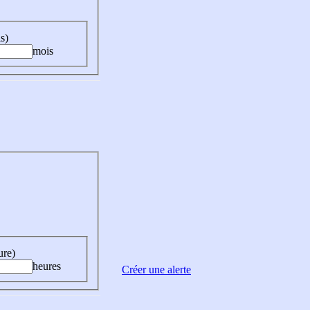
s)
mois
ure)
heures
Créer une alerte