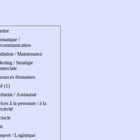
strie
rmatique /
écommunication
allation / Maintenance
eting / Stratégie
merciale
sources Humaines
é (1)
étariat / Assistanat
ices à la personne / à la
ectivité
ctacle
rt
sport / Logistique