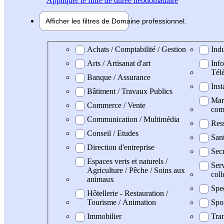
Appliquer
le filtre de durée hebdomadaire
Afficher les filtres de
Domaine pro
fessionnel
Domaine professionel
Achats / Comptabilité / Gestion
Indu
Arts / Artisanat d'art
Info
Tél
Banque / Assurance
Inst
Bâtiment / Travaux Publics
Mark
Commerce / Vente
com
Communication / Multimédia
Res
Conseil / Etudes
Sant
Direction d'entreprise
Secr
Espaces verts et naturels /
Serv
Agriculture / Pêche / Soins aux
coll
animaux
Spe
Hôtellerie - Restauration /
Tourisme / Animation
Spo
Immobilier
Tran