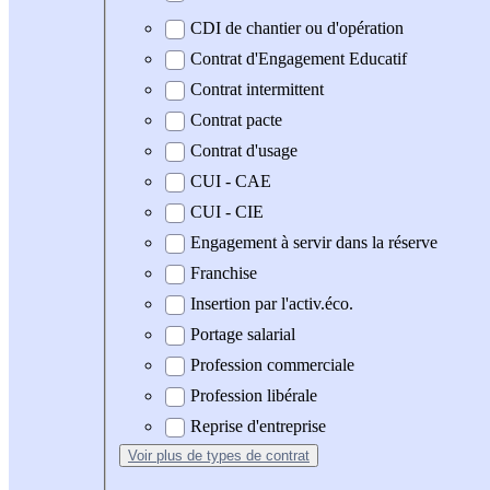
CDI de chantier ou d'opération
Contrat d'Engagement Educatif
Contrat intermittent
Contrat pacte
Contrat d'usage
CUI - CAE
CUI - CIE
Engagement à servir dans la réserve
Franchise
Insertion par l'activ.éco.
Portage salarial
Profession commerciale
Profession libérale
Reprise d'entreprise
Voir plus
de types de contrat