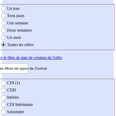
e création de l'offre
Un jour
Trois jours
Une semaine
Deux semaines
Un mois
Toutes les offres
er
le filtre de date de création de l'offre
les filtres de types de
Contrat
de contrat
CDI (1)
CDD
Intérim
CDI Intérimaire
Saisonnier