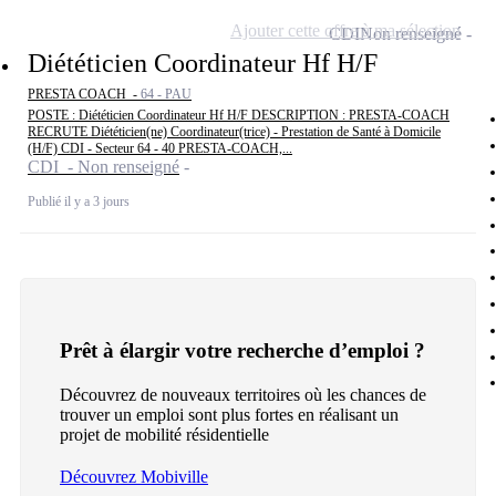
Ajouter cette offre à ma sélection
CDI
Non renseigné
Diététicien Coordinateur Hf H/F
PRESTA COACH -
64 - PAU
POSTE : Diététicien Coordinateur Hf H/F DESCRIPTION : PRESTA-COACH
RECRUTE Diététicien(ne) Coordinateur(trice) - Prestation de Santé à Domicile
(H/F) CDI - Secteur 64 - 40 PRESTA-COACH,...
CDI - Non renseigné
Publié il y a 3 jours
Prêt à élargir votre recherche d’emploi ?
Découvrez de nouveaux territoires où les chances de
trouver un emploi sont plus fortes en réalisant un
projet de mobilité résidentielle
Découvrez Mobiville