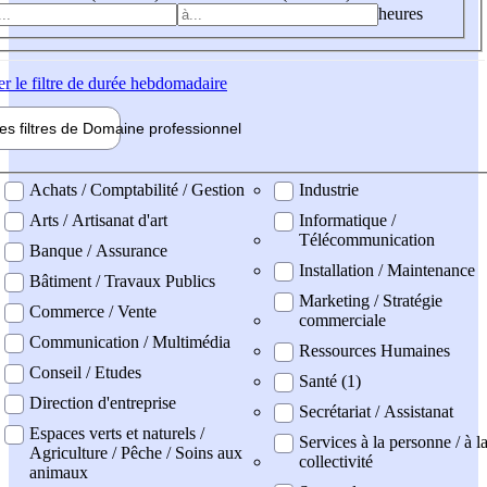
heures
er
le filtre de durée hebdomadaire
les filtres de
Domaine pro
fessionnel
ne professionel
Achats / Comptabilité / Gestion
Industrie
Arts / Artisanat d'art
Informatique /
Télécommunication
Banque / Assurance
Installation / Maintenance
Bâtiment / Travaux Publics
Marketing / Stratégie
Commerce / Vente
commerciale
Communication / Multimédia
Ressources Humaines
Conseil / Etudes
Santé (1)
Direction d'entreprise
Secrétariat / Assistanat
Espaces verts et naturels /
Services à la personne / à l
Agriculture / Pêche / Soins aux
collectivité
animaux