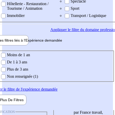
Spectacle
Hôtellerie - Restauration /
Tourisme / Animation
Sport
Immobilier
Transport / Logistique
Appliquer
le filtre du domaine professi
es filtres liés à l'
Expérience
demandée
ience demandée
Moins de 1 an
De 1 à 3 ans
Plus de 3 ans
Non renseignée (1)
er
le filtre de l'expérience demandée
Plus De
Filtres
IFICATION
par France travail,