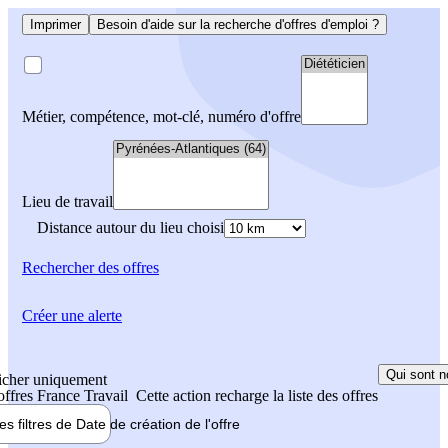
Imprimer
Besoin d'aide sur la recherche d'offres d'emploi ?
Métier, compétence, mot-clé, numéro d'offre
Lieu de travail
Distance autour du lieu choisi
Rechercher
des offres
Créer une alerte
Qui sont n
icher uniquement
 offres France Travail
Cette action recharge la liste des offres
les filtres de
Date de création
de l'offre