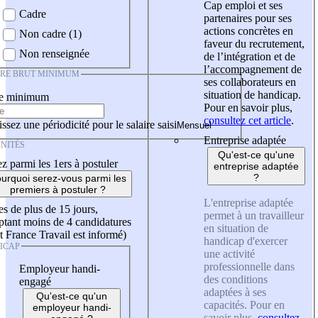
Cap emploi et ses
Cadre
partenaires pour ses
actions concrètes en
Non cadre (1)
faveur du recrutement,
Non renseignée
de l’intégration et de
l’accompagnement de
IRE BRUT MINIMUM
ses collaborateurs en
situation de handicap.
re minimum
Pour en savoir plus,
consultez cet article
.
ssez une périodicité pour le salaire saisi
Entreprise adaptée
NITÉS
Qu'est-ce qu'une
z parmi les 1ers à postuler
entreprise adaptée
?
urquoi serez-vous parmi les
premiers à postuler ?
L'entreprise adaptée
es de plus de 15 jours,
permet à un travailleur
tant moins de 4 candidatures
en situation de
t France Travail est informé)
handicap d'exercer
ICAP
une activité
professionnelle dans
Employeur handi-
des conditions
engagé
adaptées à ses
Qu'est-ce qu'un
capacités. Pour en
employeur handi-
savoir plus,
consultez