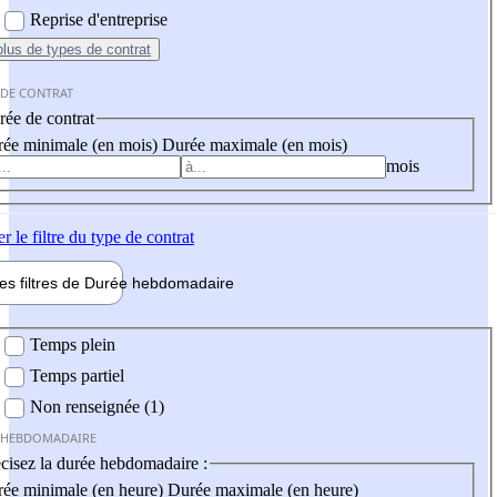
Reprise d'entreprise
plus
de types de contrat
 DE CONTRAT
ée de contrat
ée minimale (en mois)
Durée maximale (en mois)
mois
er
le filtre du type de contrat
les filtres de
Durée hebdo
madaire
 hebdomadaire
Temps plein
Temps partiel
Non renseignée (1)
 HEBDOMADAIRE
cisez la durée hebdomadaire :
ée minimale (en heure)
Durée maximale (en heure)