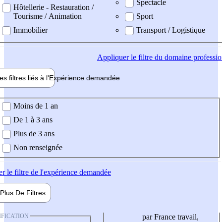
Spectacle
Hôtellerie - Restauration /
Tourisme / Animation
Sport
Immobilier
Transport / Logistique
Appliquer
le filtre du domaine professi
es filtres liés à l'
Expérience
demandée
ience demandée
Moins de 1 an
De 1 à 3 ans
Plus de 3 ans
Non renseignée
er
le filtre de l'expérience demandée
Plus De
Filtres
IFICATION
par France travail,