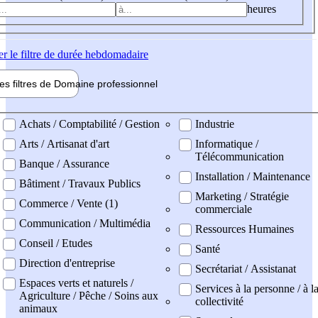
heures
er
le filtre de durée hebdomadaire
les filtres de
Domaine pro
fessionnel
ne professionel
Achats / Comptabilité / Gestion
Industrie
Arts / Artisanat d'art
Informatique /
Télécommunication
Banque / Assurance
Installation / Maintenance
Bâtiment / Travaux Publics
Marketing / Stratégie
Commerce / Vente (1)
commerciale
Communication / Multimédia
Ressources Humaines
Conseil / Etudes
Santé
Direction d'entreprise
Secrétariat / Assistanat
Espaces verts et naturels /
Services à la personne / à l
Agriculture / Pêche / Soins aux
collectivité
animaux