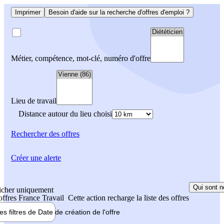
Imprimer
Besoin d'aide sur la recherche d'offres d'emploi ?
Métier, compétence, mot-clé, numéro d'offre
Lieu de travail
Distance autour du lieu choisi
Rechercher
des offres
Créer une alerte
Qui sont n
icher uniquement
 offres France Travail
Cette action recharge la liste des offres
les filtres de
Date de création
de l'offre