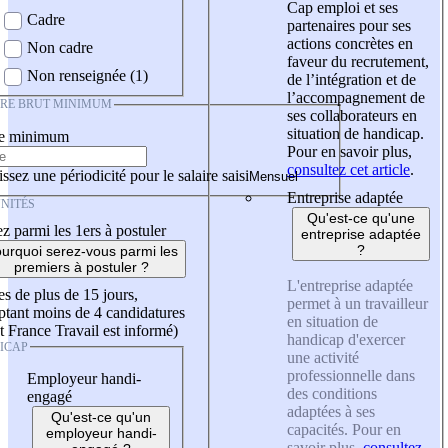
Cap emploi et ses
Cadre
partenaires pour ses
actions concrètes en
Non cadre
faveur du recrutement,
Non renseignée (1)
de l’intégration et de
l’accompagnement de
IRE BRUT MINIMUM
ses collaborateurs en
situation de handicap.
re minimum
Pour en savoir plus,
consultez cet article
.
ssez une périodicité pour le salaire saisi
Entreprise adaptée
NITÉS
Qu'est-ce qu'une
z parmi les 1ers à postuler
entreprise adaptée
?
urquoi serez-vous parmi les
premiers à postuler ?
L'entreprise adaptée
es de plus de 15 jours,
permet à un travailleur
tant moins de 4 candidatures
en situation de
t France Travail est informé)
handicap d'exercer
ICAP
une activité
professionnelle dans
Employeur handi-
des conditions
engagé
adaptées à ses
Qu'est-ce qu'un
capacités. Pour en
employeur handi-
savoir plus,
consultez