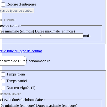
Reprise d'entreprise
plus
de types de contrat
 DE CONTRAT
ée de contrat
ée minimale (en mois)
Durée maximale (en mois)
mois
er
le filtre du type de contrat
les filtres de
Durée hebdo
madaire
 hebdomadaire
Temps plein
Temps partiel
Non renseignée (1)
 HEBDOMADAIRE
cisez la durée hebdomadaire :
ée minimale (en heure)
Durée maximale (en heure)