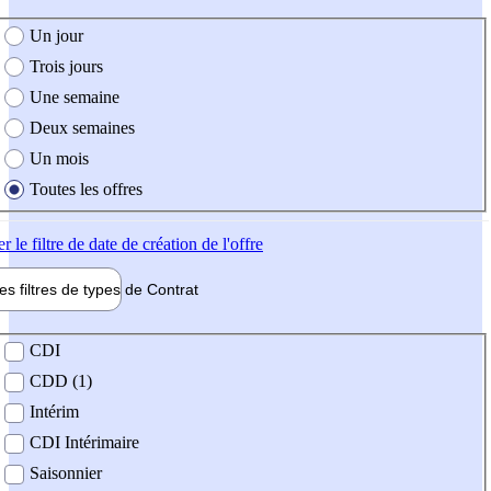
e création de l'offre
Un jour
Trois jours
Une semaine
Deux semaines
Un mois
Toutes les offres
er
le filtre de date de création de l'offre
les filtres de types de
Contrat
de contrat
CDI
CDD (1)
Intérim
CDI Intérimaire
Saisonnier