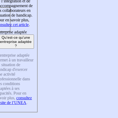
 l’intégration et de
’accompagnement de
s collaborateurs en
tuation de handicap.
ur en savoir plus,
nsultez cet article
.
treprise adaptée
Qu'est-ce qu'une
entreprise adaptée
?
entreprise adaptée
rmet à un travailleur
 situation de
ndicap d'exercer
e activité
ofessionnelle dans
s conditions
aptées à ses
pacités. Pour en
voir plus,
consultez
 site de l’UNEA
.