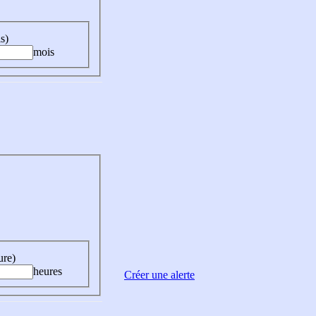
s)
mois
ure)
heures
Créer une alerte