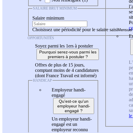
de
l
SALAIRE BRUT MINIMUM
se
si
Salaire minimum
Po
co
Choisissez une périodicité pour le salaire saisi
En
OPPORTUNITÉS
Soyez parmi les 1ers à postuler
Pourquoi serez-vous parmi les
premiers à postuler ?
L'
Offres de plus de 15 jours,
pe
comptant moins de 4 candidatures
en
(dont France Travail est informé)
ha
HANDICAP
un
pr
Employeur handi-
de
engagé
ad
Qu'est-ce qu'un
ca
employeur handi-
sa
engagé ?
le
Un employeur handi-
engagé est un
employeur reconnu