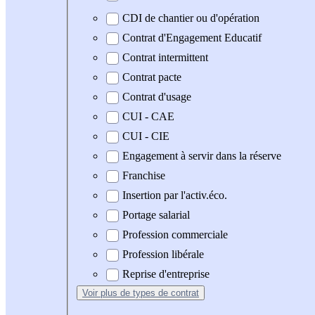
CDI de chantier ou d'opération
Contrat d'Engagement Educatif
Contrat intermittent
Contrat pacte
Contrat d'usage
CUI - CAE
CUI - CIE
Engagement à servir dans la réserve
Franchise
Insertion par l'activ.éco.
Portage salarial
Profession commerciale
Profession libérale
Reprise d'entreprise
Voir plus
de types de contrat