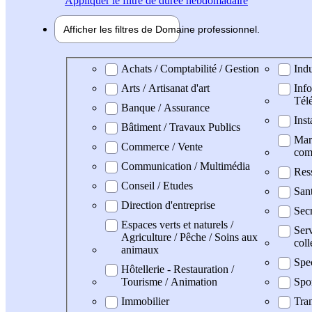
Appliquer
le filtre de durée hebdomadaire
Afficher les filtres de
Domaine pro
fessionnel
Domaine professionel
Achats / Comptabilité / Gestion
Indu
Arts / Artisanat d'art
Info
Tél
Banque / Assurance
Inst
Bâtiment / Travaux Publics
Mark
Commerce / Vente
com
Communication / Multimédia
Res
Conseil / Etudes
San
Direction d'entreprise
Secr
Espaces verts et naturels /
Serv
Agriculture / Pêche / Soins aux
coll
animaux
Spe
Hôtellerie - Restauration /
Tourisme / Animation
Spo
Immobilier
Tran