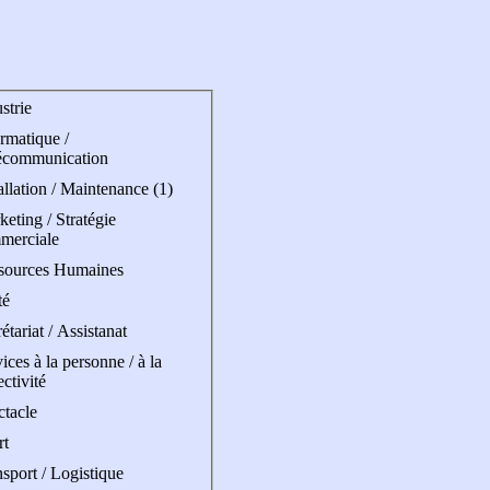
strie
rmatique /
écommunication
allation / Maintenance (1)
eting / Stratégie
merciale
sources Humaines
té
étariat / Assistanat
ices à la personne / à la
ectivité
ctacle
rt
sport / Logistique