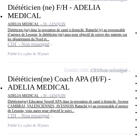
Diététicien (ne) F/H - ADELIA
MEDICAL
ADELIA MEDICAL -
59 - LESQUIN
Diététicien (ne) dans la prestation de santé à domicile. Rattaché (e) au responsable
d’agence de Lesquin, le diététicien (ne) aura pour objectif de suivre des patients sur
les département du Nord et...
CDI - Non renseigné
Publié il y a plus de 30 jours
Ajouter cette offre à ma sélection
CDI
Non renseigné
Diététicien(ne) Coach APA (H/F) -
ADELIA MEDICAL
ADELIA MEDICAL -
59 - LESQUIN
Diétéicien(ne) Educateur Sportif APA dans la prestation de santé à domicile. Secteur
CAMBRAI, VALENCIENNES, AVESNOIS Rattaché (e) au responsable d’agence
de Lesquin, vous aurez pour objectif le suivi...
CDI - Non renseigné
Publié il y a plus de 30 jours