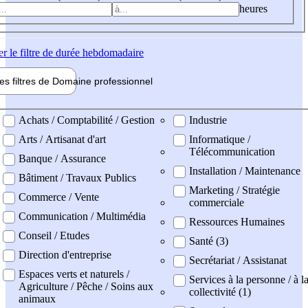
heures
er
le filtre de durée hebdomadaire
les filtres de
Domaine pro
fessionnel
ne professionel
Achats / Comptabilité / Gestion
Industrie
Arts / Artisanat d'art
Informatique /
Télécommunication
Banque / Assurance
Installation / Maintenance
Bâtiment / Travaux Publics
Marketing / Stratégie
Commerce / Vente
commerciale
Communication / Multimédia
Ressources Humaines
Conseil / Etudes
Santé (3)
Direction d'entreprise
Secrétariat / Assistanat
Espaces verts et naturels /
Services à la personne / à l
Agriculture / Pêche / Soins aux
collectivité (1)
animaux