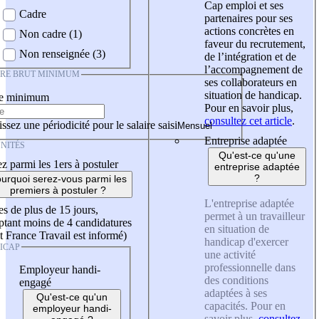
Cap emploi et ses
Cadre
partenaires pour ses
actions concrètes en
Non cadre (1)
faveur du recrutement,
Non renseignée (3)
de l’intégration et de
l’accompagnement de
IRE BRUT MINIMUM
ses collaborateurs en
situation de handicap.
re minimum
Pour en savoir plus,
consultez cet article
.
ssez une périodicité pour le salaire saisi
Entreprise adaptée
NITÉS
Qu'est-ce qu'une
z parmi les 1ers à postuler
entreprise adaptée
?
urquoi serez-vous parmi les
premiers à postuler ?
L'entreprise adaptée
es de plus de 15 jours,
permet à un travailleur
tant moins de 4 candidatures
en situation de
t France Travail est informé)
handicap d'exercer
ICAP
une activité
professionnelle dans
Employeur handi-
des conditions
engagé
adaptées à ses
Qu'est-ce qu'un
capacités. Pour en
employeur handi-
savoir plus,
consultez