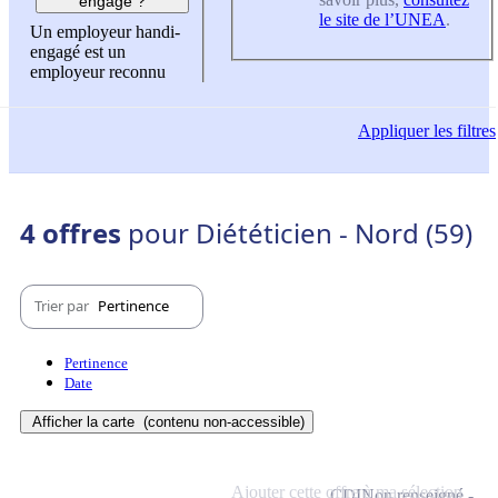
engagé ?
le site de l’UNEA
.
Un employeur handi-
engagé est un
employeur reconnu
Appliquer
les filtres
4 offres
pour Diététicien - Nord (59)
Trier par
Pertinence
Pertinence
Date
Afficher la carte
(contenu non-accessible)
Ajouter cette offre à ma sélection
CDI
Non renseigné