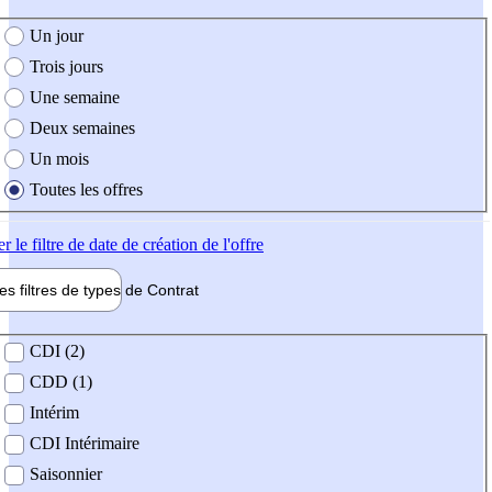
e création de l'offre
Un jour
Trois jours
Une semaine
Deux semaines
Un mois
Toutes les offres
er
le filtre de date de création de l'offre
les filtres de types de
Contrat
de contrat
CDI (2)
CDD (1)
Intérim
CDI Intérimaire
Saisonnier