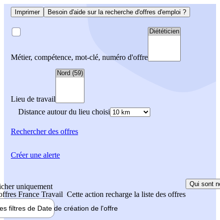
Imprimer
Besoin d'aide sur la recherche d'offres d'emploi ?
Métier, compétence, mot-clé, numéro d'offre
Lieu de travail
Distance autour du lieu choisi
Rechercher
des offres
Créer une alerte
Qui sont n
icher uniquement
 offres France Travail
Cette action recharge la liste des offres
les filtres de
Date de création
de l'offre