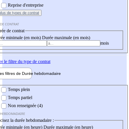
Reprise d'entreprise
plus
de types de contrat
 DE CONTRAT
ée de contrat
ée minimale (en mois)
Durée maximale (en mois)
mois
er
le filtre du type de contrat
les filtres de
Durée hebdo
madaire
 hebdomadaire
Temps plein
Temps partiel
Non renseignée (4)
 HEBDOMADAIRE
cisez la durée hebdomadaire :
ée minimale (en heure)
Durée maximale (en heure)