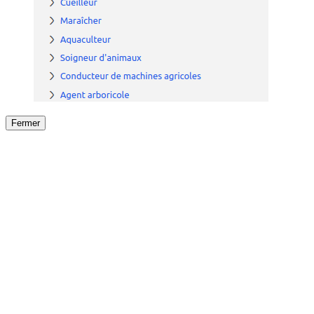
Fermer
Fermer
le détail de l'offre
/
Offre
sur
Offre précéden