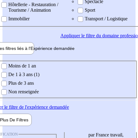
Spectacle
Hôtellerie - Restauration /
Tourisme / Animation
Sport
Immobilier
Transport / Logistique
Appliquer
le filtre du domaine professi
es filtres liés à l'
Expérience
demandée
ience demandée
Moins de 1 an
De 1 à 3 ans (1)
Plus de 3 ans
Non renseignée
er
le filtre de l'expérience demandée
Plus De
Filtres
IFICATION
par France travail,