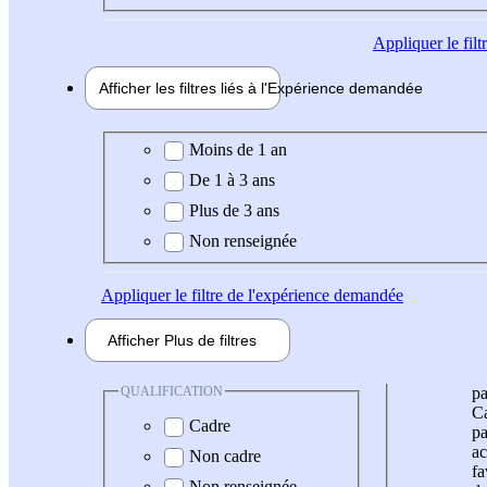
Appliquer
le fil
Afficher les filtres liés à l'
Expérience
demandée
Expérience demandée
Moins de 1 an
De 1 à 3 ans
Plus de 3 ans
Non renseignée
Appliquer
le filtre de l'expérience demandée
Afficher
Plus de
filtres
QUALIFICATION
pa
Ca
Cadre
pa
ac
Non cadre
fa
Non renseignée