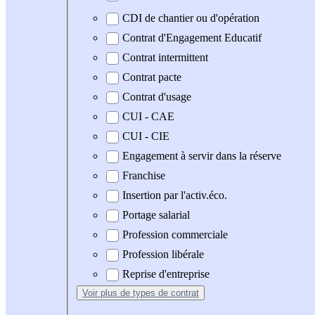
CDI de chantier ou d'opération
Contrat d'Engagement Educatif
Contrat intermittent
Contrat pacte
Contrat d'usage
CUI - CAE
CUI - CIE
Engagement à servir dans la réserve
Franchise
Insertion par l'activ.éco.
Portage salarial
Profession commerciale
Profession libérale
Reprise d'entreprise
Voir plus
de types de contrat