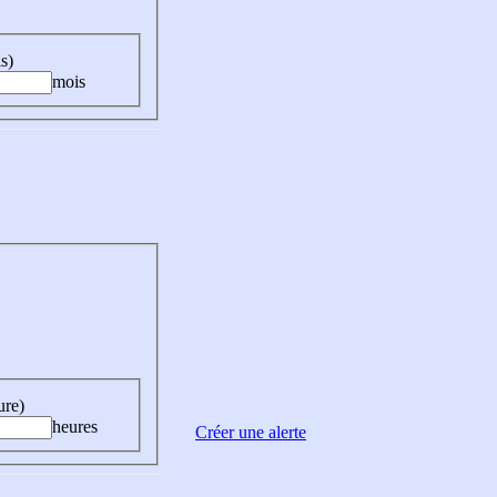
s)
mois
ure)
heures
Créer une alerte