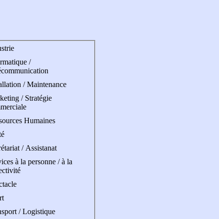
strie
rmatique /
écommunication
allation / Maintenance
eting / Stratégie
merciale
sources Humaines
té
étariat / Assistanat
ices à la personne / à la
ectivité
ctacle
rt
sport / Logistique