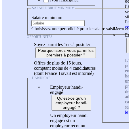
de
l
SALAIRE BRUT MINIMUM
se
si
Salaire minimum
Po
co
Choisissez une périodicité pour le salaire saisi
En
OPPORTUNITÉS
Soyez parmi les 1ers à postuler
Pourquoi serez-vous parmi les
premiers à postuler ?
L'
Offres de plus de 15 jours,
pe
comptant moins de 4 candidatures
en
(dont France Travail est informé)
ha
HANDICAP
un
pr
Employeur handi-
de
engagé
ad
Qu'est-ce qu'un
ca
employeur handi-
sa
engagé ?
le
Un employeur handi-
engagé est un
employeur reconnu