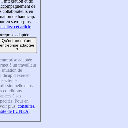
 l’intégration et de
’accompagnement de
s collaborateurs en
tuation de handicap.
ur en savoir plus,
nsultez cet article
.
treprise adaptée
Qu'est-ce qu'une
entreprise adaptée
?
entreprise adaptée
rmet à un travailleur
 situation de
ndicap d'exercer
e activité
ofessionnelle dans
s conditions
aptées à ses
pacités. Pour en
voir plus,
consultez
 site de l’UNEA
.