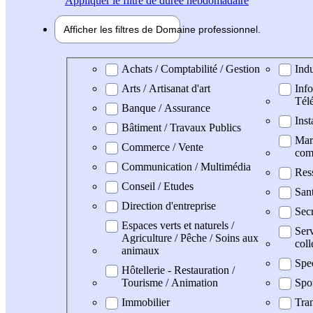
Appliquer
le filtre de durée hebdomadaire
Afficher les filtres de
Domaine pro
fessionnel
Domaine professionel
Achats / Comptabilité / Gestion
Indu
Arts / Artisanat d'art
Info
Tél
Banque / Assurance
Inst
Bâtiment / Travaux Publics
Mark
Commerce / Vente
com
Communication / Multimédia
Res
Conseil / Etudes
San
Direction d'entreprise
Secr
Espaces verts et naturels /
Serv
Agriculture / Pêche / Soins aux
coll
animaux
Spe
Hôtellerie - Restauration /
Tourisme / Animation
Spo
Immobilier
Tran