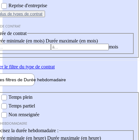
Reprise d'entreprise
plus
de types de contrat
 DE CONTRAT
ée de contrat
ée minimale (en mois)
Durée maximale (en mois)
mois
er
le filtre du type de contrat
les filtres de
Durée hebdo
madaire
 hebdomadaire
Temps plein
Temps partiel
Non renseignée
 HEBDOMADAIRE
cisez la durée hebdomadaire :
ée minimale (en heure)
Durée maximale (en heure)