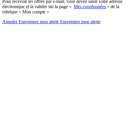
Pour recevoir les offres par e-mail, vous devez saisir votre adresse
électronique et la valider sur la page «
Mes coordonnées
» de la
rubrique « Mon compte »
Annuler
Enregistrer mon alerte
Enregistrer
mon alerte