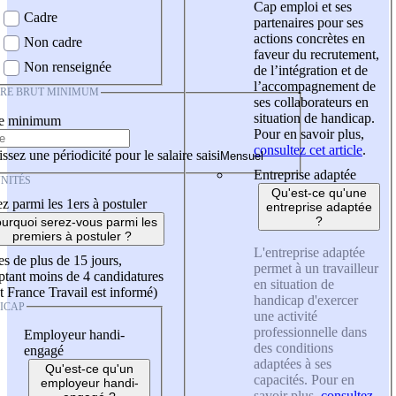
Cap emploi et ses
Cadre
partenaires pour ses
actions concrètes en
Non cadre
faveur du recrutement,
Non renseignée
de l’intégration et de
l’accompagnement de
IRE BRUT MINIMUM
ses collaborateurs en
situation de handicap.
re minimum
Pour en savoir plus,
consultez cet article
.
ssez une périodicité pour le salaire saisi
Entreprise adaptée
NITÉS
Qu'est-ce qu'une
z parmi les 1ers à postuler
entreprise adaptée
?
urquoi serez-vous parmi les
premiers à postuler ?
L'entreprise adaptée
es de plus de 15 jours,
permet à un travailleur
tant moins de 4 candidatures
en situation de
t France Travail est informé)
handicap d'exercer
ICAP
une activité
professionnelle dans
Employeur handi-
des conditions
engagé
adaptées à ses
Qu'est-ce qu'un
capacités. Pour en
employeur handi-
savoir plus,
consultez