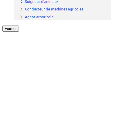
Fermer
Fermer
le détail de l'offre
/
Offre
sur
Offre précéden