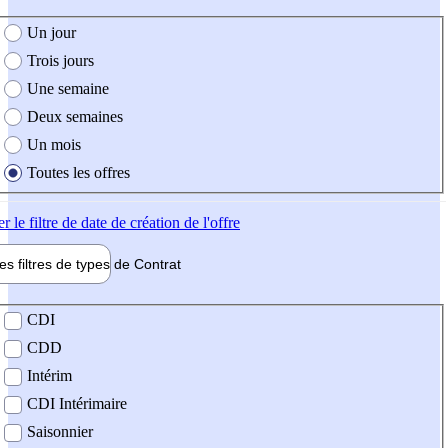
e création de l'offre
Un jour
Trois jours
Une semaine
Deux semaines
Un mois
Toutes les offres
er
le filtre de date de création de l'offre
les filtres de types de
Contrat
de contrat
CDI
CDD
Intérim
CDI Intérimaire
Saisonnier