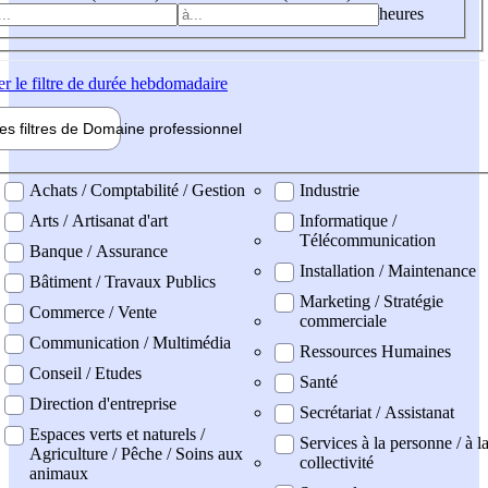
heures
er
le filtre de durée hebdomadaire
les filtres de
Domaine pro
fessionnel
ne professionel
Achats / Comptabilité / Gestion
Industrie
Arts / Artisanat d'art
Informatique /
Télécommunication
Banque / Assurance
Installation / Maintenance
Bâtiment / Travaux Publics
Marketing / Stratégie
Commerce / Vente
commerciale
Communication / Multimédia
Ressources Humaines
Conseil / Etudes
Santé
Direction d'entreprise
Secrétariat / Assistanat
Espaces verts et naturels /
Services à la personne / à l
Agriculture / Pêche / Soins aux
collectivité
animaux