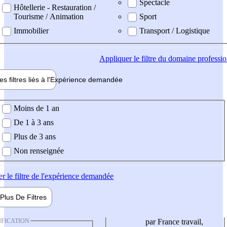
Spectacle
Hôtellerie - Restauration /
Tourisme / Animation
Sport
Immobilier
Transport / Logistique
Appliquer
le filtre du domaine professi
es filtres liés à l'
Expérience
demandée
ience demandée
Moins de 1 an
De 1 à 3 ans
Plus de 3 ans
Non renseignée
er
le filtre de l'expérience demandée
Plus De
Filtres
IFICATION
par France travail,