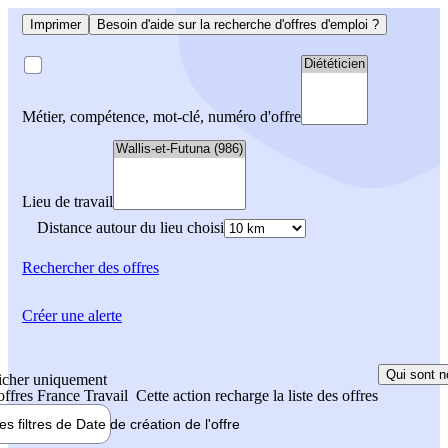
Imprimer
Besoin d'aide sur la recherche d'offres d'emploi ?
Métier, compétence, mot-clé, numéro d'offre
Lieu de travail
Distance autour du lieu choisi
Rechercher
des offres
Créer une alerte
Qui sont n
icher uniquement
 offres France Travail
Cette action recharge la liste des offres
les filtres de
Date de création
de l'offre