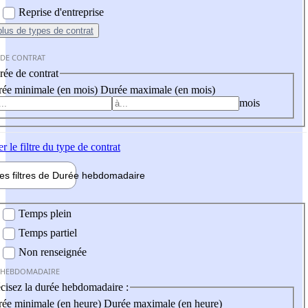
Reprise d'entreprise
plus
de types de contrat
 DE CONTRAT
ée de contrat
ée minimale (en mois)
Durée maximale (en mois)
mois
er
le filtre du type de contrat
les filtres de
Durée hebdo
madaire
 hebdomadaire
Temps plein
Temps partiel
Non renseignée
 HEBDOMADAIRE
cisez la durée hebdomadaire :
ée minimale (en heure)
Durée maximale (en heure)