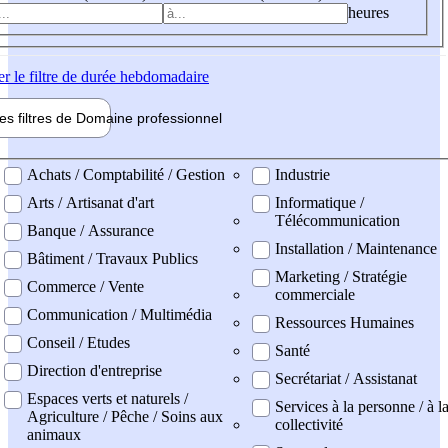
heures
er
le filtre de durée hebdomadaire
les filtres de
Domaine pro
fessionnel
ne professionel
Achats / Comptabilité / Gestion
Industrie
Arts / Artisanat d'art
Informatique /
Télécommunication
Banque / Assurance
Installation / Maintenance
Bâtiment / Travaux Publics
Marketing / Stratégie
Commerce / Vente
commerciale
Communication / Multimédia
Ressources Humaines
Conseil / Etudes
Santé
Direction d'entreprise
Secrétariat / Assistanat
Espaces verts et naturels /
Services à la personne / à l
Agriculture / Pêche / Soins aux
collectivité
animaux