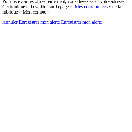
Pour recevoir les offres par e-mail, vous devez saisir votre adresse
électronique et la valider sur la page «
Mes coordonnées
» de la
rubrique « Mon compte »
Annuler
Enregistrer mon alerte
Enregistrer
mon alerte