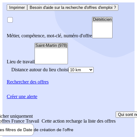
Imprimer
Besoin d'aide sur la recherche d'offres d'emploi ?
Métier, compétence, mot-clé, numéro d'offre
Lieu de travail
Distance autour du lieu choisi
Rechercher
des offres
Créer une alerte
Qui sont n
icher uniquement
 offres France Travail
Cette action recharge la liste des offres
les filtres de
Date de création
de l'offre