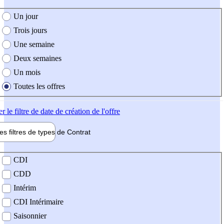
e création de l'offre
Un jour
Trois jours
Une semaine
Deux semaines
Un mois
Toutes les offres
er
le filtre de date de création de l'offre
les filtres de types de
Contrat
de contrat
CDI
CDD
Intérim
CDI Intérimaire
Saisonnier