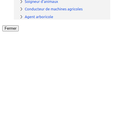
Fermer
Fermer
le détail de l'offre
/
Offre
sur
Offre précéden