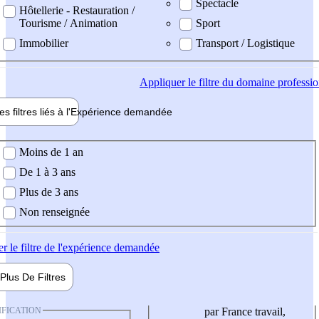
Spectacle
Hôtellerie - Restauration /
Tourisme / Animation
Sport
Immobilier
Transport / Logistique
Appliquer
le filtre du domaine professi
es filtres liés à l'
Expérience
demandée
ience demandée
Moins de 1 an
De 1 à 3 ans
Plus de 3 ans
Non renseignée
er
le filtre de l'expérience demandée
Plus De
Filtres
IFICATION
par France travail,