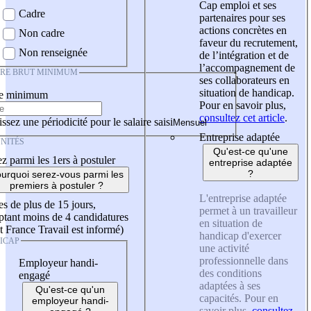
Cap emploi et ses
Cadre
partenaires pour ses
actions concrètes en
Non cadre
faveur du recrutement,
Non renseignée
de l’intégration et de
l’accompagnement de
IRE BRUT MINIMUM
ses collaborateurs en
situation de handicap.
re minimum
Pour en savoir plus,
consultez cet article
.
ssez une périodicité pour le salaire saisi
Entreprise adaptée
NITÉS
Qu'est-ce qu'une
z parmi les 1ers à postuler
entreprise adaptée
?
urquoi serez-vous parmi les
premiers à postuler ?
L'entreprise adaptée
es de plus de 15 jours,
permet à un travailleur
tant moins de 4 candidatures
en situation de
t France Travail est informé)
handicap d'exercer
ICAP
une activité
professionnelle dans
Employeur handi-
des conditions
engagé
adaptées à ses
Qu'est-ce qu'un
capacités. Pour en
employeur handi-
savoir plus,
consultez