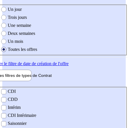
e création de l'offre
Un jour
Trois jours
Une semaine
Deux semaines
Un mois
Toutes les offres
er
le filtre de date de création de l'offre
les filtres de types de
Contrat
de contrat
CDI
CDD
Intérim
CDI Intérimaire
Saisonnier