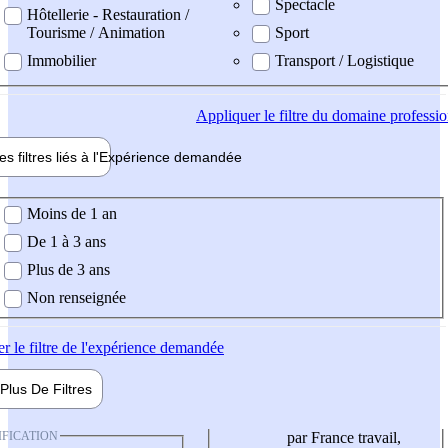
Spectacle
Hôtellerie - Restauration /
Tourisme / Animation
Sport
Immobilier
Transport / Logistique
Appliquer
le filtre du domaine professi
es filtres liés à l'
Expérience
demandée
ience demandée
Moins de 1 an
De 1 à 3 ans
Plus de 3 ans
Non renseignée
er
le filtre de l'expérience demandée
Plus De
Filtres
IFICATION
par France travail,