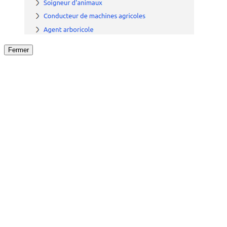
Fermer
Fermer
le détail de l'offre
/
Offre
sur
Offre précéden