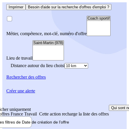
Imprimer
Besoin d'aide sur la recherche d'offres d'emploi ?
Métier, compétence, mot-clé, numéro d'offre
Lieu de travail
Distance autour du lieu choisi
Rechercher
des offres
Créer une alerte
Qui sont n
icher uniquement
 offres France Travail
Cette action recharge la liste des offres
les filtres de
Date de création
de l'offre