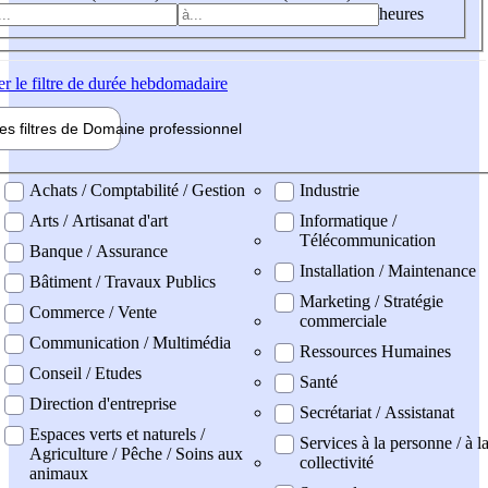
heures
er
le filtre de durée hebdomadaire
les filtres de
Domaine pro
fessionnel
ne professionel
Achats / Comptabilité / Gestion
Industrie
Arts / Artisanat d'art
Informatique /
Télécommunication
Banque / Assurance
Installation / Maintenance
Bâtiment / Travaux Publics
Marketing / Stratégie
Commerce / Vente
commerciale
Communication / Multimédia
Ressources Humaines
Conseil / Etudes
Santé
Direction d'entreprise
Secrétariat / Assistanat
Espaces verts et naturels /
Services à la personne / à l
Agriculture / Pêche / Soins aux
collectivité
animaux