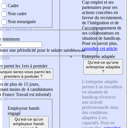
Cap emploi et ses
Cadre
partenaires pour ses
actions concrètes en
Non cadre
faveur du recrutement,
Non renseignée
de l’intégration et de
l’accompagnement de
IRE BRUT MINIMUM
ses collaborateurs en
situation de handicap.
re minimum
Pour en savoir plus,
consultez cet article
.
ssez une périodicité pour le salaire saisi
Entreprise adaptée
NITÉS
Qu'est-ce qu'une
z parmi les 1ers à postuler
entreprise adaptée
?
urquoi serez-vous parmi les
premiers à postuler ?
L'entreprise adaptée
es de plus de 15 jours,
permet à un travailleur
tant moins de 4 candidatures
en situation de
t France Travail est informé)
handicap d'exercer
ICAP
une activité
professionnelle dans
Employeur handi-
des conditions
engagé
adaptées à ses
Qu'est-ce qu'un
capacités. Pour en
employeur handi-
savoir plus,
consultez