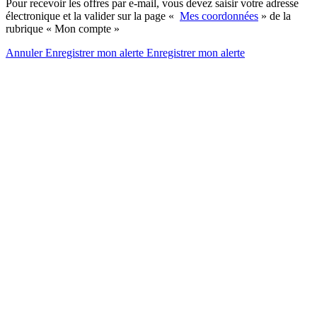
Pour recevoir les offres par e-mail, vous devez saisir votre adresse
électronique et la valider sur la page «
Mes coordonnées
» de la
rubrique « Mon compte »
Annuler
Enregistrer mon alerte
Enregistrer
mon alerte