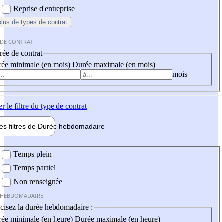
Reprise d'entreprise
plus
de types de contrat
 DE CONTRAT
ée de contrat
ée minimale (en mois)
Durée maximale (en mois)
mois
er
le filtre du type de contrat
les filtres de
Durée hebdo
madaire
 hebdomadaire
Temps plein
Temps partiel
Non renseignée
 HEBDOMADAIRE
cisez la durée hebdomadaire :
ée minimale (en heure)
Durée maximale (en heure)