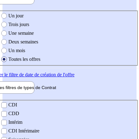
e création de l'offre
Un jour
Trois jours
Une semaine
Deux semaines
Un mois
Toutes les offres
er
le filtre de date de création de l'offre
les filtres de types de
Contrat
de contrat
CDI
CDD
Intérim
CDI Intérimaire