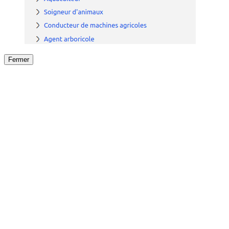
Fermer
Fermer
le détail de l'offre
/
Offre
sur
Offre précéden