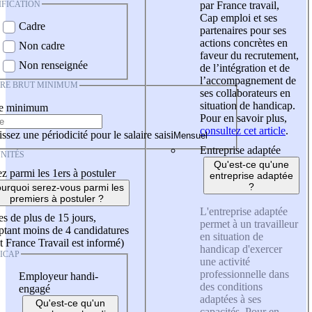
IFICATION
par France travail,
Cap emploi et ses
Cadre
partenaires pour ses
actions concrètes en
Non cadre
faveur du recrutement,
Non renseignée
de l’intégration et de
l’accompagnement de
IRE BRUT MINIMUM
ses collaborateurs en
situation de handicap.
re minimum
Pour en savoir plus,
consultez cet article
.
ssez une périodicité pour le salaire saisi
Entreprise adaptée
NITÉS
Qu'est-ce qu'une
z parmi les 1ers à postuler
entreprise adaptée
?
urquoi serez-vous parmi les
premiers à postuler ?
L'entreprise adaptée
es de plus de 15 jours,
permet à un travailleur
tant moins de 4 candidatures
en situation de
t France Travail est informé)
handicap d'exercer
ICAP
une activité
professionnelle dans
Employeur handi-
des conditions
engagé
adaptées à ses
Qu'est-ce qu'un
capacités. Pour en