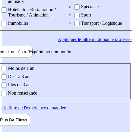
animaux
Spectacle
Hôtellerie - Restauration /
Tourisme / Animation
Sport
Immobilier
Transport / Logistique
Appliquer
le filtre du domaine professi
es filtres liés à l'
Expérience
demandée
ience demandée
Moins de 1 an
De 1 à 3 ans
Plus de 3 ans
Non renseignée
er
le filtre de l'expérience demandée
Plus De
Filtres