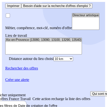
Imprimer
Besoin d'aide sur la recherche d'offres d'emploi ?
Métier, compétence, mot-clé, numéro d'offre
Lieu de travail
Distance autour du lieu choisi
Rechercher
des offres
Créer une alerte
Qui sont n
icher uniquement
 offres France Travail
Cette action recharge la liste des offres
les filtres de
Date de création
de l'offre