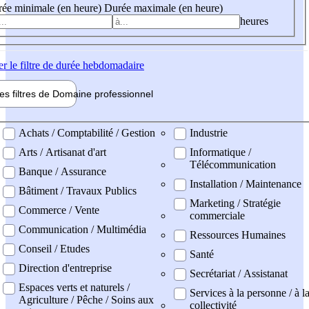
ée minimale (en heure)
Durée maximale (en heure)
heures
er
le filtre de durée hebdomadaire
les filtres de
Domaine pro
fessionnel
ne professionel
Achats / Comptabilité / Gestion
Industrie
Arts / Artisanat d'art
Informatique /
Télécommunication
Banque / Assurance
Installation / Maintenance
Bâtiment / Travaux Publics
Marketing / Stratégie
Commerce / Vente
commerciale
Communication / Multimédia
Ressources Humaines
Conseil / Etudes
Santé
Direction d'entreprise
Secrétariat / Assistanat
Espaces verts et naturels /
Services à la personne / à l
Agriculture / Pêche / Soins aux
collectivité