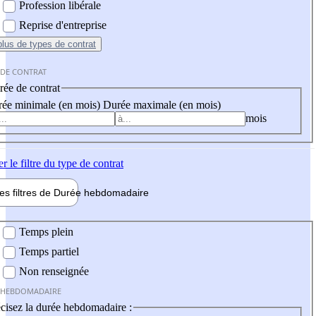
Profession libérale
Reprise d'entreprise
plus
de types de contrat
 DE CONTRAT
ée de contrat
ée minimale (en mois)
Durée maximale (en mois)
mois
er
le filtre du type de contrat
les filtres de
Durée hebdo
madaire
 hebdomadaire
Temps plein
Temps partiel
Non renseignée
 HEBDOMADAIRE
cisez la durée hebdomadaire :