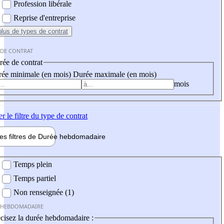
Profession libérale
Reprise d'entreprise
plus
de types de contrat
 DE CONTRAT
ée de contrat
ée minimale (en mois)
Durée maximale (en mois)
mois
er
le filtre du type de contrat
les filtres de
Durée hebdo
madaire
 hebdomadaire
Temps plein
Temps partiel
Non renseignée (1)
 HEBDOMADAIRE
cisez la durée hebdomadaire :