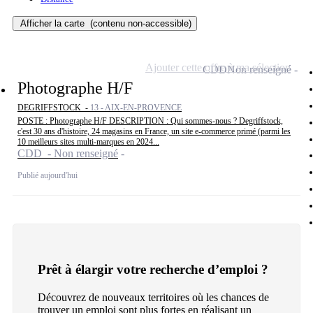
Afficher la carte
(contenu non-accessible)
Ajouter cette offre à ma sélection
CDD
Non renseigné
Photographe H/F
DEGRIFFSTOCK -
13 - AIX-EN-PROVENCE
POSTE : Photographe H/F DESCRIPTION : Qui sommes-nous ? Degriffstock,
c'est 30 ans d'histoire, 24 magasins en France, un site e-commerce primé (parmi les
10 meilleurs sites multi-marques en 2024...
CDD - Non renseigné
Publié aujourd'hui
Prêt à élargir votre recherche d’emploi ?
Découvrez de nouveaux territoires où les chances de
trouver un emploi sont plus fortes en réalisant un