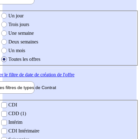
e création de l'offre
Un jour
Trois jours
Une semaine
Deux semaines
Un mois
Toutes les offres
er
le filtre de date de création de l'offre
les filtres de types de
Contrat
de contrat
CDI
CDD (1)
Intérim
CDI Intérimaire