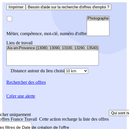
Imprimer
Besoin d'aide sur la recherche d'offres d'emploi ?
Métier, compétence, mot-clé, numéro d'offre
Lieu de travail
Distance autour du lieu choisi
Rechercher
des offres
Créer une alerte
Qui sont n
icher uniquement
 offres France Travail
Cette action recharge la liste des offres
les filtres de
Date de création
de l'offre