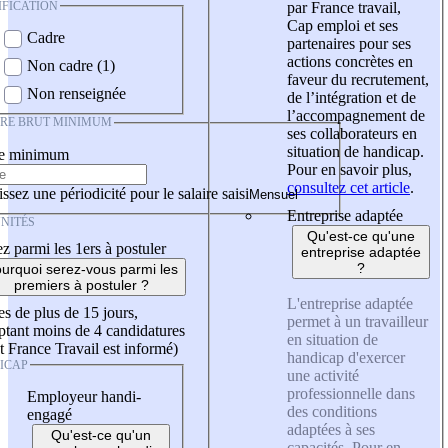
IFICATION
par France travail,
Cap emploi et ses
Cadre
partenaires pour ses
actions concrètes en
Non cadre (1)
faveur du recrutement,
Non renseignée
de l’intégration et de
l’accompagnement de
IRE BRUT MINIMUM
ses collaborateurs en
situation de handicap.
re minimum
Pour en savoir plus,
consultez cet article
.
ssez une périodicité pour le salaire saisi
Entreprise adaptée
NITÉS
Qu'est-ce qu'une
z parmi les 1ers à postuler
entreprise adaptée
?
urquoi serez-vous parmi les
premiers à postuler ?
L'entreprise adaptée
es de plus de 15 jours,
permet à un travailleur
tant moins de 4 candidatures
en situation de
t France Travail est informé)
handicap d'exercer
ICAP
une activité
professionnelle dans
Employeur handi-
des conditions
engagé
adaptées à ses
Qu'est-ce qu'un
capacités. Pour en