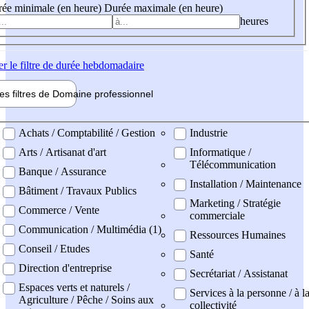
ée minimale (en heure)
Durée maximale (en heure)
heures
er
le filtre de durée hebdomadaire
les filtres de
Domaine pro
fessionnel
ne professionel
Achats / Comptabilité / Gestion
Industrie
Arts / Artisanat d'art
Informatique /
Télécommunication
Banque / Assurance
Installation / Maintenance
Bâtiment / Travaux Publics
Marketing / Stratégie
Commerce / Vente
commerciale
Communication / Multimédia (1)
Ressources Humaines
Conseil / Etudes
Santé
Direction d'entreprise
Secrétariat / Assistanat
Espaces verts et naturels /
Services à la personne / à l
Agriculture / Pêche / Soins aux
collectivité