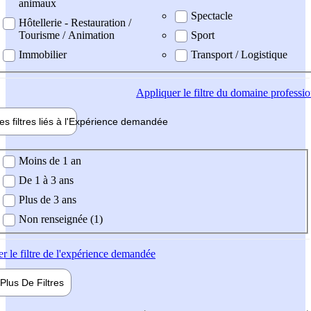
animaux
Spectacle
Hôtellerie - Restauration /
Tourisme / Animation
Sport
Immobilier
Transport / Logistique
Appliquer
le filtre du domaine professi
es filtres liés à l'
Expérience
demandée
ience demandée
Moins de 1 an
De 1 à 3 ans
Plus de 3 ans
Non renseignée (1)
er
le filtre de l'expérience demandée
Plus De
Filtres