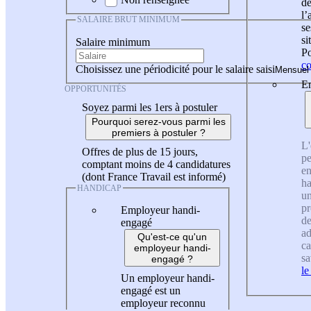
de
l
SALAIRE BRUT MINIMUM
se
si
Salaire minimum
Po
co
Choisissez une périodicité pour le salaire saisi
En
OPPORTUNITÉS
Soyez parmi les 1ers à postuler
Pourquoi serez-vous parmi les
premiers à postuler ?
L'
Offres de plus de 15 jours,
pe
comptant moins de 4 candidatures
en
(dont France Travail est informé)
ha
HANDICAP
un
pr
Employeur handi-
de
engagé
ad
Qu'est-ce qu'un
ca
employeur handi-
sa
engagé ?
le
Un employeur handi-
engagé est un
employeur reconnu