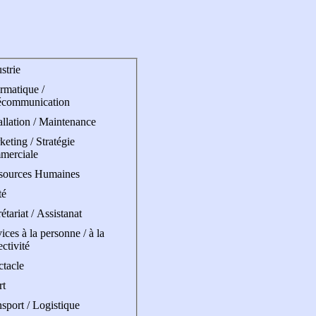
strie
rmatique /
écommunication
allation / Maintenance
eting / Stratégie
merciale
sources Humaines
té
étariat / Assistanat
ices à la personne / à la
ectivité
ctacle
rt
sport / Logistique