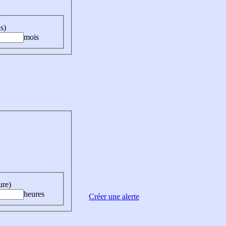
s)
mois
ure)
heures
Créer une alerte