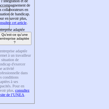
 l’intégration et de
’accompagnement de
s collaborateurs en
tuation de handicap.
ur en savoir plus,
nsultez cet article
.
treprise adaptée
Qu'est-ce qu'une
entreprise adaptée
?
entreprise adaptée
rmet à un travailleur
 situation de
ndicap d'exercer
e activité
ofessionnelle dans
s conditions
aptées à ses
pacités. Pour en
voir plus,
consultez
 site de l’UNEA
.