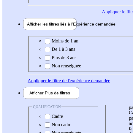
Appliquer
le fil
Afficher les filtres liés à l'
Expérience
demandée
Expérience demandée
Moins de 1 an
De 1 à 3 ans
Plus de 3 ans
Non renseignée
Appliquer
le filtre de l'expérience demandée
Afficher
Plus de
filtres
QUALIFICATION
pa
Ca
Cadre
pa
ac
Non cadre
fa
Non renseignée