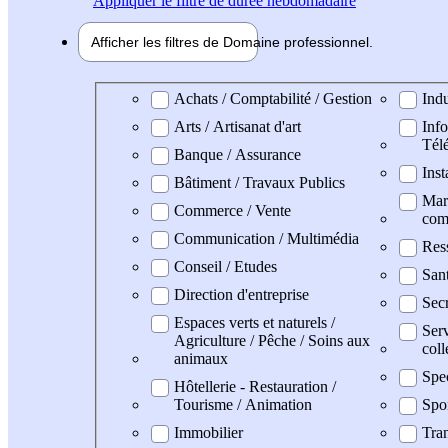
Appliquer
le filtre de durée hebdomadaire
Afficher les filtres de
Domaine pro
fessionnel
Domaine professionel
Achats / Comptabilité / Gestion
Indu
Arts / Artisanat d'art
Info
Tél
Banque / Assurance
Inst
Bâtiment / Travaux Publics
Mark
Commerce / Vente
com
Communication / Multimédia
Res
Conseil / Etudes
San
Direction d'entreprise
Secr
Espaces verts et naturels /
Serv
Agriculture / Pêche / Soins aux
coll
animaux
Spe
Hôtellerie - Restauration /
Tourisme / Animation
Spo
Immobilier
Tran