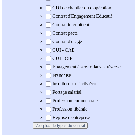
CDI de chantier ou d'opération
Contrat d'Engagement Educatif
Contrat intermittent
Contrat pacte
Contrat d'usage
CUI - CAE
CUI - CIE
Engagement à servir dans la réserve
Franchise
Insertion par l'activ.éco.
Portage salarial
Profession commerciale
Profession libérale
Reprise d'entreprise
Voir plus
de types de contrat