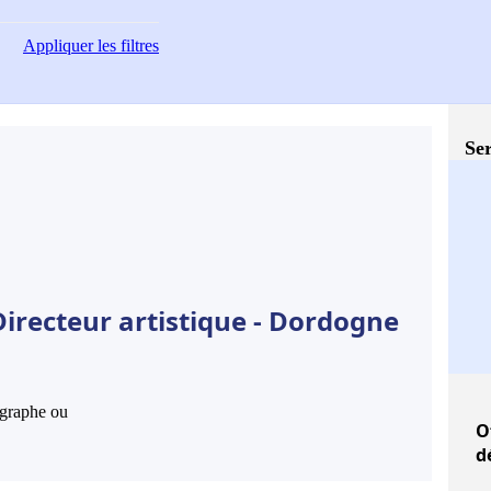
Appliquer
les filtres
Ser
irecteur artistique - Dordogne
hographe ou
O
d