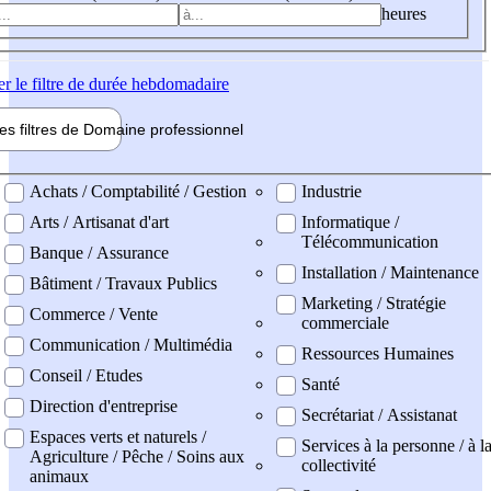
heures
er
le filtre de durée hebdomadaire
les filtres de
Domaine pro
fessionnel
ne professionel
Achats / Comptabilité / Gestion
Industrie
Arts / Artisanat d'art
Informatique /
Télécommunication
Banque / Assurance
Installation / Maintenance
Bâtiment / Travaux Publics
Marketing / Stratégie
Commerce / Vente
commerciale
Communication / Multimédia
Ressources Humaines
Conseil / Etudes
Santé
Direction d'entreprise
Secrétariat / Assistanat
Espaces verts et naturels /
Services à la personne / à l
Agriculture / Pêche / Soins aux
collectivité
animaux