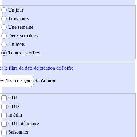
e création de l'offre
Un jour
Trois jours
Une semaine
Deux semaines
Un mois
Toutes les offres
er
le filtre de date de création de l'offre
les filtres de types de
Contrat
de contrat
CDI
CDD
Intérim
CDI Intérimaire
Saisonnier