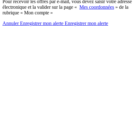
Pour recevoir les offres par e-mail, vous devez saisir votre adresse
électronique et la valider sur la page «
Mes coordonnées
» de la
rubrique « Mon compte »
Annuler
Enregistrer mon alerte
Enregistrer
mon alerte