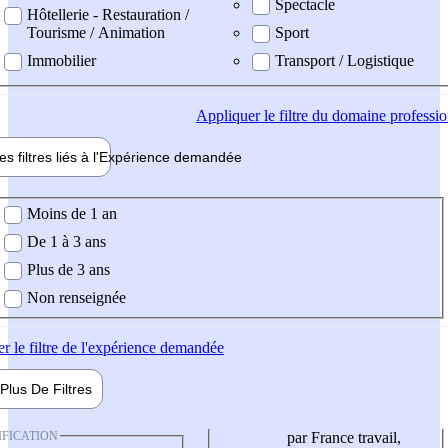
Spectacle
Hôtellerie - Restauration /
Tourisme / Animation
Sport
Immobilier
Transport / Logistique
Appliquer
le filtre du domaine professi
es filtres liés à l'
Expérience
demandée
ience demandée
Moins de 1 an
De 1 à 3 ans
Plus de 3 ans
Non renseignée
er
le filtre de l'expérience demandée
Plus De
Filtres
IFICATION
par France travail,