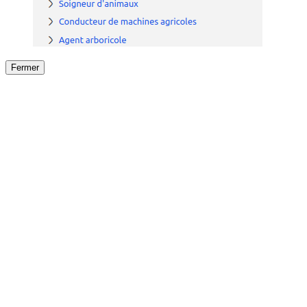
Fermer
Fermer
le détail de l'offre
/
Offre
sur
Offre précéden