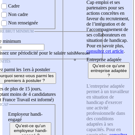
Cap emploi et ses
Cadre
partenaires pour ses
actions concrètes en
Non cadre
faveur du recrutement,
Non renseignée
de l’intégration et de
l’accompagnement de
IRE BRUT MINIMUM
ses collaborateurs en
situation de handicap.
re minimum
Pour en savoir plus,
consultez cet article
.
ssez une périodicité pour le salaire saisi
Entreprise adaptée
NITÉS
Qu'est-ce qu'une
z parmi les 1ers à postuler
entreprise adaptée
?
urquoi serez-vous parmi les
premiers à postuler ?
L'entreprise adaptée
es de plus de 15 jours,
permet à un travailleur
tant moins de 4 candidatures
en situation de
t France Travail est informé)
handicap d'exercer
ICAP
une activité
professionnelle dans
Employeur handi-
des conditions
engagé
adaptées à ses
Qu'est-ce qu'un
capacités. Pour en
employeur handi-
savoir plus,
consultez