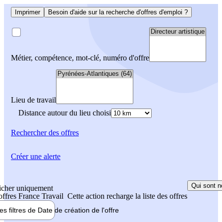
Imprimer
Besoin d'aide sur la recherche d'offres d'emploi ?
Métier, compétence, mot-clé, numéro d'offre
Lieu de travail
Distance autour du lieu choisi
Rechercher
des offres
Créer une alerte
Qui sont n
icher uniquement
 offres France Travail
Cette action recharge la liste des offres
les filtres de
Date de création
de l'offre