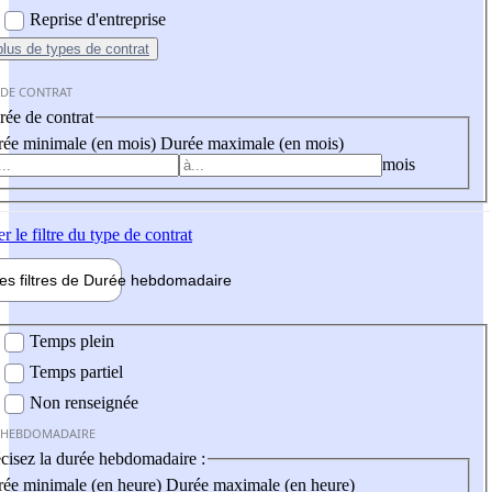
Reprise d'entreprise
plus
de types de contrat
 DE CONTRAT
ée de contrat
ée minimale (en mois)
Durée maximale (en mois)
mois
er
le filtre du type de contrat
les filtres de
Durée hebdo
madaire
 hebdomadaire
Temps plein
Temps partiel
Non renseignée
 HEBDOMADAIRE
cisez la durée hebdomadaire :
ée minimale (en heure)
Durée maximale (en heure)