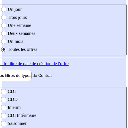
e création de l'offre
Un jour
Trois jours
Une semaine
Deux semaines
Un mois
Toutes les offres
er
le filtre de date de création de l'offre
les filtres de types de
Contrat
de contrat
CDI
CDD
Intérim
CDI Intérimaire
Saisonnier