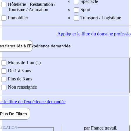
Spectacle
Hôtellerie - Restauration /
Tourisme / Animation
Sport
Immobilier
Transport / Logistique
Appliquer
le filtre du domaine professi
es filtres liés à l'
Expérience
demandée
ience demandée
Moins de 1 an (1)
De 1 à 3 ans
Plus de 3 ans
Non renseignée
er
le filtre de l'expérience demandée
Plus De
Filtres
IFICATION
par France travail,