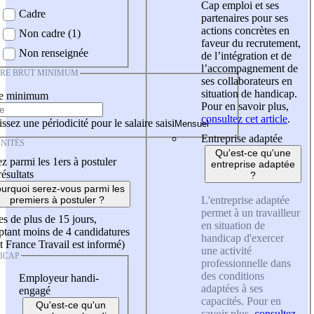
Cap emploi et ses
Cadre
partenaires pour ses
actions concrètes en
Non cadre (1)
faveur du recrutement,
Non renseignée
de l’intégration et de
l’accompagnement de
IRE BRUT MINIMUM
ses collaborateurs en
situation de handicap.
re minimum
Pour en savoir plus,
consultez cet article
.
ssez une périodicité pour le salaire saisi
Entreprise adaptée
NITÉS
Qu'est-ce qu'une
z parmi les 1ers à postuler
entreprise adaptée
résultats
?
urquoi serez-vous parmi les
L'entreprise adaptée
premiers à postuler ?
permet à un travailleur
es de plus de 15 jours,
en situation de
tant moins de 4 candidatures
handicap d'exercer
t France Travail est informé)
une activité
ICAP
professionnelle dans
des conditions
Employeur handi-
adaptées à ses
engagé
capacités. Pour en
Qu'est-ce qu'un
savoir plus,
consultez