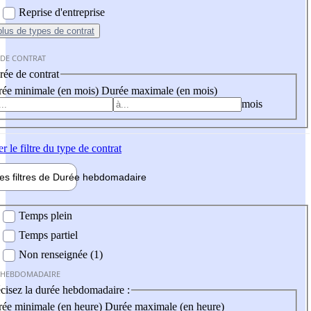
Reprise d'entreprise
plus
de types de contrat
 DE CONTRAT
ée de contrat
ée minimale (en mois)
Durée maximale (en mois)
mois
er
le filtre du type de contrat
les filtres de
Durée hebdo
madaire
 hebdomadaire
Temps plein
Temps partiel
Non renseignée (1)
 HEBDOMADAIRE
cisez la durée hebdomadaire :
ée minimale (en heure)
Durée maximale (en heure)