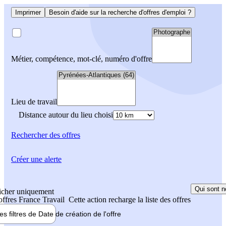
Imprimer
Besoin d'aide sur la recherche d'offres d'emploi ?
Métier, compétence, mot-clé, numéro d'offre
Lieu de travail
Distance autour du lieu choisi
Rechercher
des offres
Créer une alerte
Qui sont n
icher uniquement
 offres France Travail
Cette action recharge la liste des offres
les filtres de
Date de création
de l'offre