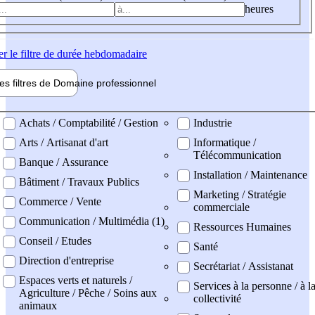
heures
er
le filtre de durée hebdomadaire
les filtres de
Domaine pro
fessionnel
ne professionel
Achats / Comptabilité / Gestion
Industrie
Arts / Artisanat d'art
Informatique /
Télécommunication
Banque / Assurance
Installation / Maintenance
Bâtiment / Travaux Publics
Marketing / Stratégie
Commerce / Vente
commerciale
Communication / Multimédia (1)
Ressources Humaines
Conseil / Etudes
Santé
Direction d'entreprise
Secrétariat / Assistanat
Espaces verts et naturels /
Services à la personne / à l
Agriculture / Pêche / Soins aux
collectivité
animaux