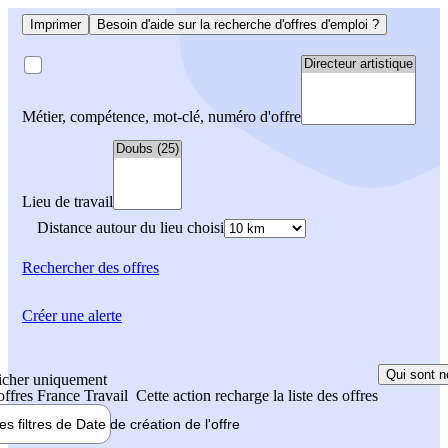
Imprimer
Besoin d'aide sur la recherche d'offres d'emploi ?
Métier, compétence, mot-clé, numéro d'offre
Lieu de travail
Distance autour du lieu choisi
Rechercher
des offres
Créer une alerte
Qui sont n
icher uniquement
 offres France Travail
Cette action recharge la liste des offres
les filtres de
Date de création
de l'offre