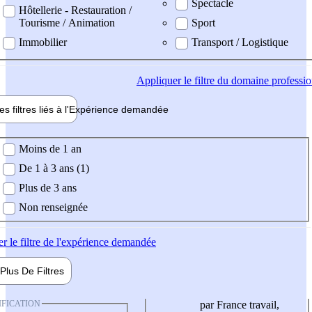
Spectacle
Hôtellerie - Restauration /
Tourisme / Animation
Sport
Immobilier
Transport / Logistique
Appliquer
le filtre du domaine professi
es filtres liés à l'
Expérience
demandée
ience demandée
Moins de 1 an
De 1 à 3 ans (1)
Plus de 3 ans
Non renseignée
er
le filtre de l'expérience demandée
Plus De
Filtres
IFICATION
par France travail,