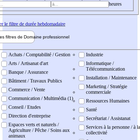
heures
er
le filtre de durée hebdomadaire
les filtres de
Domaine pro
fessionnel
ne professionel
Achats / Comptabilité / Gestion
Industrie
Arts / Artisanat d'art
Informatique /
Télécommunication
Banque / Assurance
Installation / Maintenance
Bâtiment / Travaux Publics
Marketing / Stratégie
Commerce / Vente
commerciale
Communication / Multimédia (1)
Ressources Humaines
Conseil / Etudes
Santé
Direction d'entreprise
Secrétariat / Assistanat
Espaces verts et naturels /
Services à la personne / à l
Agriculture / Pêche / Soins aux
collectivité
animaux