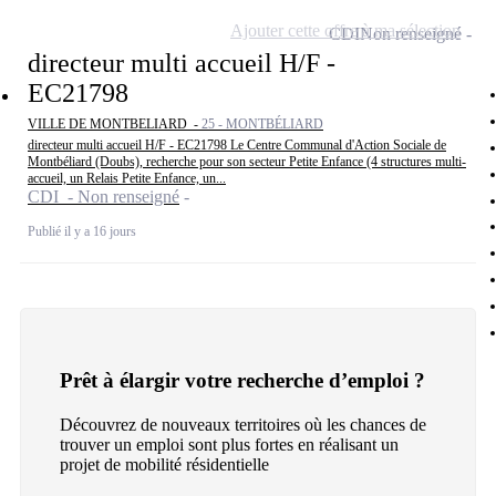
Ajouter cette offre à ma sélection
CDI
Non renseigné
directeur multi accueil H/F -
EC21798
VILLE DE MONTBELIARD -
25 - MONTBÉLIARD
directeur multi accueil H/F - EC21798 Le Centre Communal d'Action Sociale de
Montbéliard (Doubs), recherche pour son secteur Petite Enfance (4 structures multi-
accueil, un Relais Petite Enfance, un...
CDI - Non renseigné
Publié il y a 16 jours
Prêt à élargir votre recherche d’emploi ?
Découvrez de nouveaux territoires où les chances de
trouver un emploi sont plus fortes en réalisant un
projet de mobilité résidentielle