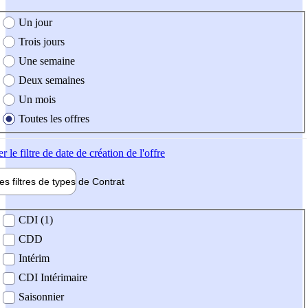
e création de l'offre
Un jour
Trois jours
Une semaine
Deux semaines
Un mois
Toutes les offres
er
le filtre de date de création de l'offre
les filtres de types de
Contrat
de contrat
CDI (1)
CDD
Intérim
CDI Intérimaire
Saisonnier