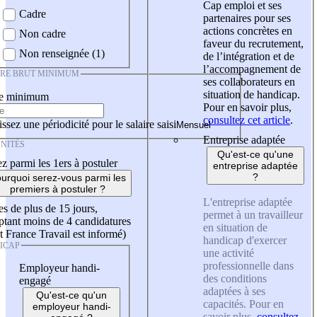
Cap emploi et ses
Cadre
partenaires pour ses
actions concrètes en
Non cadre
faveur du recrutement,
Non renseignée (1)
de l’intégration et de
l’accompagnement de
IRE BRUT MINIMUM
ses collaborateurs en
situation de handicap.
re minimum
Pour en savoir plus,
consultez cet article
.
ssez une périodicité pour le salaire saisi
Entreprise adaptée
NITÉS
Qu'est-ce qu'une
z parmi les 1ers à postuler
entreprise adaptée
?
urquoi serez-vous parmi les
premiers à postuler ?
L'entreprise adaptée
es de plus de 15 jours,
permet à un travailleur
tant moins de 4 candidatures
en situation de
t France Travail est informé)
handicap d'exercer
ICAP
une activité
professionnelle dans
Employeur handi-
des conditions
engagé
adaptées à ses
Qu'est-ce qu'un
capacités. Pour en
employeur handi-
savoir plus,
consultez