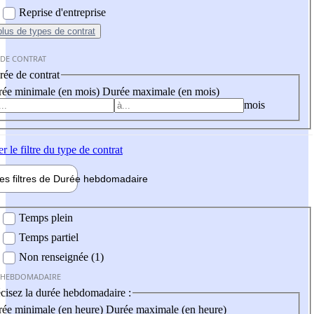
Reprise d'entreprise
plus
de types de contrat
 DE CONTRAT
ée de contrat
ée minimale (en mois)
Durée maximale (en mois)
mois
er
le filtre du type de contrat
les filtres de
Durée hebdo
madaire
 hebdomadaire
Temps plein
Temps partiel
Non renseignée (1)
 HEBDOMADAIRE
cisez la durée hebdomadaire :
ée minimale (en heure)
Durée maximale (en heure)