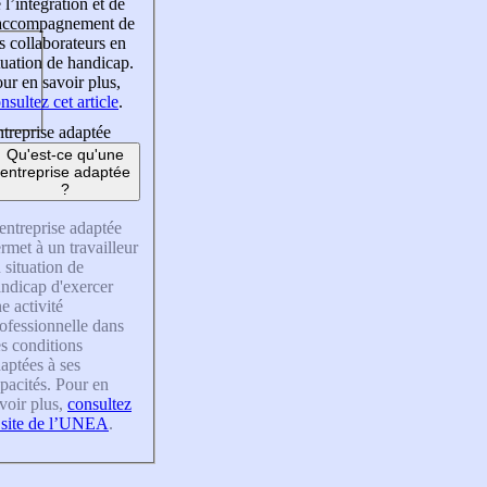
 l’intégration et de
’accompagnement de
s collaborateurs en
tuation de handicap.
ur en savoir plus,
nsultez cet article
.
treprise adaptée
Qu'est-ce qu'une
entreprise adaptée
?
entreprise adaptée
rmet à un travailleur
 situation de
ndicap d'exercer
e activité
ofessionnelle dans
s conditions
aptées à ses
pacités. Pour en
voir plus,
consultez
 site de l’UNEA
.