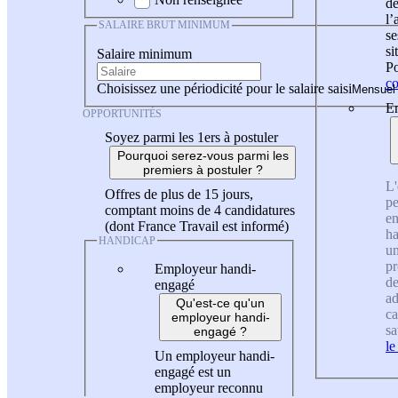
de
l
SALAIRE BRUT MINIMUM
se
si
Salaire minimum
Po
co
Choisissez une périodicité pour le salaire saisi
En
OPPORTUNITÉS
Soyez parmi les 1ers à postuler
Pourquoi serez-vous parmi les
premiers à postuler ?
L'
Offres de plus de 15 jours,
pe
comptant moins de 4 candidatures
en
(dont France Travail est informé)
ha
HANDICAP
un
pr
Employeur handi-
de
engagé
ad
Qu'est-ce qu'un
ca
employeur handi-
sa
engagé ?
le
Un employeur handi-
engagé est un
employeur reconnu