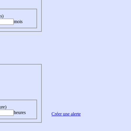
s)
mois
ure)
heures
Créer une alerte