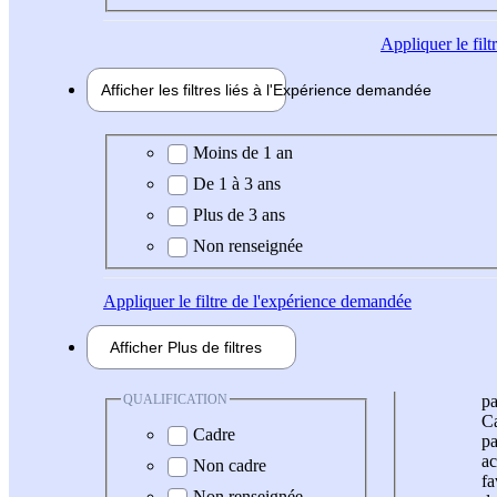
Appliquer
le fil
Afficher les filtres liés à l'
Expérience
demandée
Expérience demandée
Moins de 1 an
De 1 à 3 ans
Plus de 3 ans
Non renseignée
Appliquer
le filtre de l'expérience demandée
Afficher
Plus de
filtres
QUALIFICATION
pa
Ca
Cadre
pa
ac
Non cadre
fa
Non renseignée