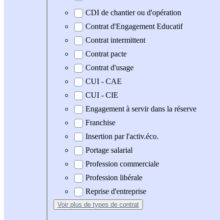
CDI de chantier ou d'opération
Contrat d'Engagement Educatif
Contrat intermittent
Contrat pacte
Contrat d'usage
CUI - CAE
CUI - CIE
Engagement à servir dans la réserve
Franchise
Insertion par l'activ.éco.
Portage salarial
Profession commerciale
Profession libérale
Reprise d'entreprise
Voir plus
de types de contrat