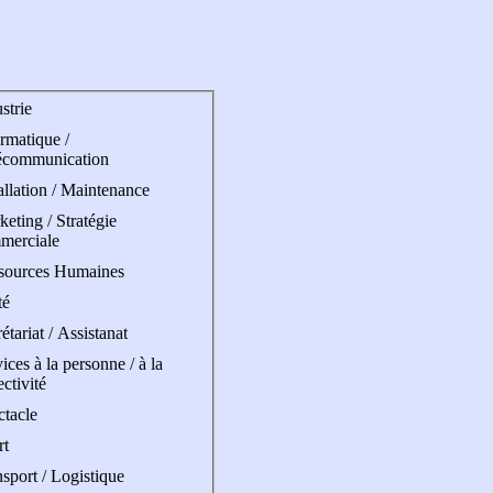
strie
rmatique /
écommunication
allation / Maintenance
eting / Stratégie
merciale
sources Humaines
té
étariat / Assistanat
ices à la personne / à la
ectivité
ctacle
rt
sport / Logistique