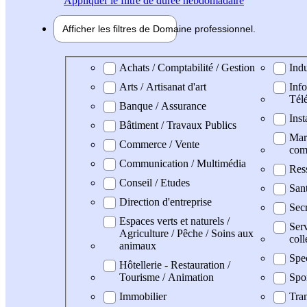
Appliquer
le filtre de durée hebdomadaire
Afficher les filtres de
Domaine pro
fessionnel
Domaine professionel
Achats / Comptabilité / Gestion
Indu
Arts / Artisanat d'art
Info
Tél
Banque / Assurance
Inst
Bâtiment / Travaux Publics
Mark
Commerce / Vente
com
Communication / Multimédia
Res
Conseil / Etudes
San
Direction d'entreprise
Secr
Espaces verts et naturels /
Serv
Agriculture / Pêche / Soins aux
coll
animaux
Spe
Hôtellerie - Restauration /
Tourisme / Animation
Spo
Immobilier
Tran