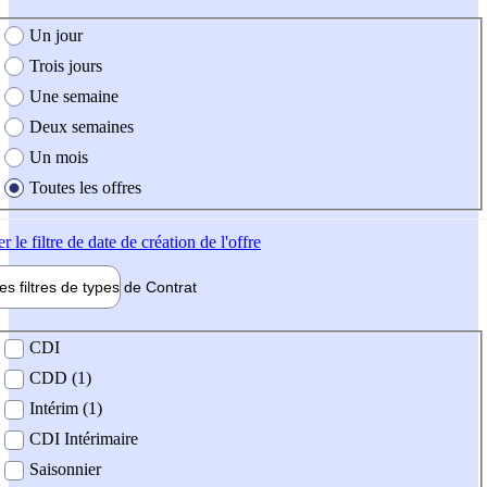
e création de l'offre
Un jour
Trois jours
Une semaine
Deux semaines
Un mois
Toutes les offres
er
le filtre de date de création de l'offre
les filtres de types de
Contrat
de contrat
CDI
CDD (1)
Intérim (1)
CDI Intérimaire
Saisonnier