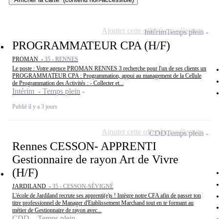
Ajouter cette offre à ma sélection
Intérim
Temps plein
PROGRAMMATEUR CPA (H/F)
PROMAN -
35 - RENNES
Le poste : Votre agence PROMAN RENNES 3 recherche pour l'un de ses clients un
PROGRAMMATEUR CPA : Programmation, appui au management de la Cellule
de Programmation des Activités : - Collecter et...
Intérim - Temps plein
Publié il y a 3 jours
Ajouter cette offre à ma sélection
CDD
Temps plein
Rennes CESSON- APPRENTI
Gestionnaire de rayon Art de Vivre
(H/F)
JARDILAND -
35 - CESSON-SÉVIGNÉ
L'école de Jardiland recrute ses apprenti(e)s ! Intègre notre CFA afin de passer ton
titre professionnel de Manager d'Etablissement Marchand tout en te formant au
métier de Gestionnaire de rayon avec...
CDD - Temps plein