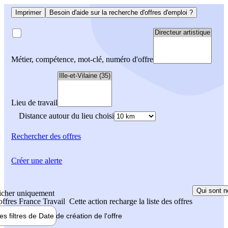
Imprimer
Besoin d'aide sur la recherche d'offres d'emploi ?
Métier, compétence, mot-clé, numéro d'offre
Lieu de travail
Distance autour du lieu choisi
Rechercher
des offres
Créer une alerte
Qui sont n
icher uniquement
 offres France Travail
Cette action recharge la liste des offres
les filtres de
Date de création
de l'offre