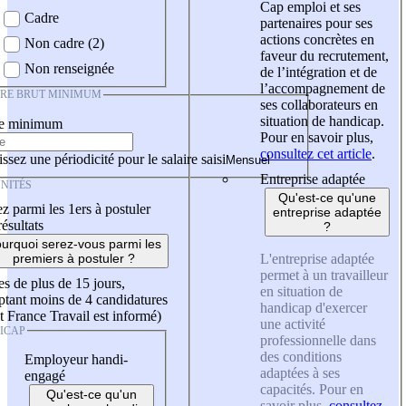
Cap emploi et ses
Cadre
partenaires pour ses
actions concrètes en
Non cadre (2)
faveur du recrutement,
Non renseignée
de l’intégration et de
l’accompagnement de
IRE BRUT MINIMUM
ses collaborateurs en
situation de handicap.
re minimum
Pour en savoir plus,
consultez cet article
.
ssez une périodicité pour le salaire saisi
Entreprise adaptée
NITÉS
Qu'est-ce qu'une
z parmi les 1ers à postuler
entreprise adaptée
résultats
?
urquoi serez-vous parmi les
L'entreprise adaptée
premiers à postuler ?
permet à un travailleur
es de plus de 15 jours,
en situation de
tant moins de 4 candidatures
handicap d'exercer
t France Travail est informé)
une activité
ICAP
professionnelle dans
des conditions
Employeur handi-
adaptées à ses
engagé
capacités. Pour en
Qu'est-ce qu'un
savoir plus,
consultez