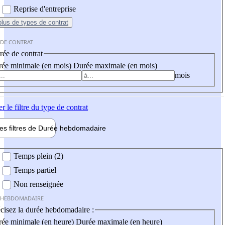
Reprise d'entreprise
plus
de types de contrat
 DE CONTRAT
ée de contrat
ée minimale (en mois)
Durée maximale (en mois)
mois
er
le filtre du type de contrat
les filtres de
Durée hebdo
madaire
 hebdomadaire
Temps plein (2)
Temps partiel
Non renseignée
 HEBDOMADAIRE
cisez la durée hebdomadaire :
ée minimale (en heure)
Durée maximale (en heure)