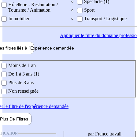
Spectacle (1)
Hôtellerie - Restauration /
Tourisme / Animation
Sport
Immobilier
Transport / Logistique
Appliquer
le filtre du domaine professi
es filtres liés à l'
Expérience
demandée
ience demandée
Moins de 1 an
De 1 à 3 ans (1)
Plus de 3 ans
Non renseignée
er
le filtre de l'expérience demandée
Plus De
Filtres
IFICATION
par France travail,