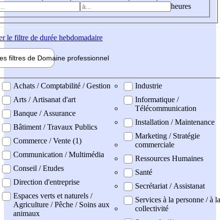
heures
er
le filtre de durée hebdomadaire
les filtres de
Domaine pro
fessionnel
ne professionel
Achats / Comptabilité / Gestion
Industrie
Arts / Artisanat d'art
Informatique /
Télécommunication
Banque / Assurance
Installation / Maintenance
Bâtiment / Travaux Publics
Marketing / Stratégie
Commerce / Vente (1)
commerciale
Communication / Multimédia
Ressources Humaines
Conseil / Etudes
Santé
Direction d'entreprise
Secrétariat / Assistanat
Espaces verts et naturels /
Services à la personne / à l
Agriculture / Pêche / Soins aux
collectivité
animaux