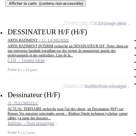
Afficher la carte
(contenu non-accessible)
Ajouter cette offre à ma sélection
CDI
Temps plein
DESSINATEUR H/F (H/F)
ARTIS BATIMENT -
35 - LA MEZIERE
ARTIS BATIMENT INTERIM recherche un DESSINATEUR H/F. Notre client est
une entreprise familiale travaillant sur des projets de menuiseries auprès des
professionnels et des particuliers. Lieu de la...
CDI - Temps plein
Publié il y a 10 jours
Ajouter cette offre à ma sélection
Intérim
Non renseigné
Dessinateur (H/F)
35 - PLEUMELEUC
ACTUAL TERTIAIRE recherche pour l'un des clients, un Dessinateur (H/F) sur
Rennes.Vos missions principales seront :- Réaliser l'étude technique (schéma, carnet
câbles,) à partir des dossiers...
Intérim - Non renseigné
Publié il y a 2 jours