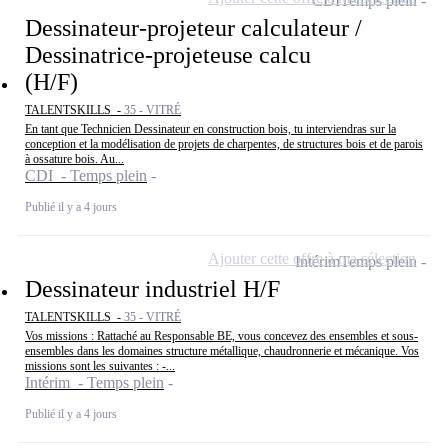
CDI
Temps plein
Dessinateur-projeteur calculateur /
Dessinatrice-projeteuse calcu
(H/F)
TALENTSKILLS -
35 - VITRÉ
En tant que Technicien Dessinateur en construction bois, tu interviendras sur la
conception et la modélisation de projets de charpentes, de structures bois et de parois
à ossature bois. Au...
CDI - Temps plein
Publié il y a 4 jours
Ajouter cette offre à ma sélection
Intérim
Temps plein
Dessinateur industriel H/F
TALENTSKILLS -
35 - VITRÉ
Vos missions : Rattaché au Responsable BE, vous concevez des ensembles et sous-
ensembles dans les domaines structure métallique, chaudronnerie et mécanique. Vos
missions sont les suivantes : -...
Intérim - Temps plein
Publié il y a 4 jours