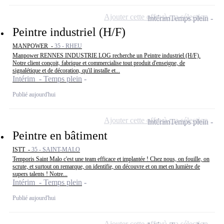
Ajouter cette offre à ma sélection
Intérim
Temps plein
Peintre industriel (H/F)
MANPOWER -
35 - RHEU
Manpower RENNES INDUSTRIE LOG recherche un Peintre industriel (H/F).
Notre client conçoit, fabrique et commercialise tout produit d'enseigne, de
signalétique et de décoration, qu'il installe et...
Intérim - Temps plein
Publié aujourd'hui
Ajouter cette offre à ma sélection
Intérim
Temps plein
Peintre en bâtiment
ISTT -
35 - SAINT-MALO
Temporis Saint Malo c'est une team efficace et implantée ! Chez nous, on fouille, on
scrute, et surtout on remarque, on identifie, on découvre et on met en lumière de
supers talents ! Notre...
Intérim - Temps plein
Publié aujourd'hui
Ajouter cette offre à ma sélection