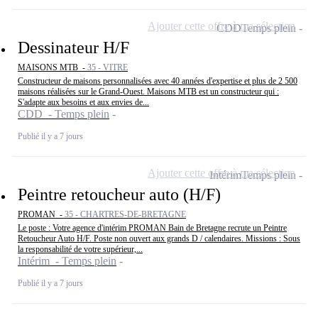
Ajouter cette offre à ma sélection
CDD
Temps plein
Dessinateur H/F
MAISONS MTB -
35 - VITRE
Constructeur de maisons personnalisées avec 40 années d'expertise et plus de 2 500
maisons réalisées sur le Grand-Ouest. Maisons MTB est un constructeur qui :
S'adapte aux besoins et aux envies de...
CDD - Temps plein
Publié il y a 7 jours
Ajouter cette offre à ma sélection
Intérim
Temps plein
Peintre retoucheur auto (H/F)
PROMAN -
35 - CHARTRES-DE-BRETAGNE
Le poste : Votre agence d'intérim PROMAN Bain de Bretagne recrute un Peintre
Retoucheur Auto H/F. Poste non ouvert aux grands D / calendaires. Missions : Sous
la responsabilité de votre supérieur,...
Intérim - Temps plein
Publié il y a 7 jours