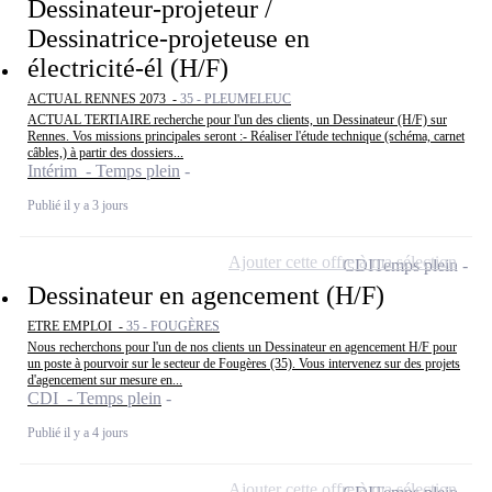
Dessinateur-projeteur /
Dessinatrice-projeteuse en
électricité-él (H/F)
ACTUAL RENNES 2073 -
35 - PLEUMELEUC
ACTUAL TERTIAIRE recherche pour l'un des clients, un Dessinateur (H/F) sur
Rennes. Vos missions principales seront :- Réaliser l'étude technique (schéma, carnet
câbles,) à partir des dossiers...
Intérim - Temps plein
Publié il y a 3 jours
Ajouter cette offre à ma sélection
CDI
Temps plein
Dessinateur en agencement (H/F)
ETRE EMPLOI -
35 - FOUGÈRES
Nous recherchons pour l'un de nos clients un Dessinateur en agencement H/F pour
un poste à pourvoir sur le secteur de Fougères (35). Vous intervenez sur des projets
d'agencement sur mesure en...
CDI - Temps plein
Publié il y a 4 jours
Ajouter cette offre à ma sélection