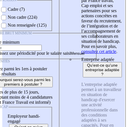
IFICATION
par France travail,
Cap emploi et ses
Cadre (7)
partenaires pour ses
actions concrètes en
Non cadre (224)
faveur du recrutement,
Non renseignée (125)
de l’intégration et de
l’accompagnement de
IRE BRUT MINIMUM
ses collaborateurs en
situation de handicap.
re minimum
Pour en savoir plus,
consultez cet article
.
ssez une périodicité pour le salaire saisi
Entreprise adaptée
NITÉS
Qu'est-ce qu'une
z parmi les 1ers à postuler
entreprise adaptée
)
résultats
?
urquoi serez-vous parmi les
L'entreprise adaptée
premiers à postuler ?
permet à un travailleur
es de plus de 15 jours,
en situation de
tant moins de 4 candidatures
handicap d'exercer
t France Travail est informé)
une activité
ICAP
professionnelle dans
des conditions
Employeur handi-
adaptées à ses
engagé
capacités. Pour en
Qu'est-ce qu'un