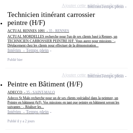
Ajouter cette offre à ma sélection
Intérim
Temps plein
Technicien itinérant carrossier
peintre (H/F)
ACTUAL RENNES 1091 -
35 - RENNES
ACTUAL MORDELLES recherche pour l'un de ses clients basé à Rennes, un
TECHNICIEN CARROSSIER PEINTRE H/F. Vous aurez pour missions : -
Déplacement chez les clients pour effectuer de la démonstration...
Intérim - Temps plein
Publié hier
Ajouter cette offre à ma sélection
Intérim
Temps plein
Peintre en Bâtiment (H/F)
ADECCO -
35 - SAINT-MALO
Adecco St Malo recherche pour un de ses clients spécialisé dans la peinture, un
Peintre en bâtiment (h/f). Vos missions en tant que peintre en bâtiment seront les
suivantes : - Réaliser les...
Intérim - Temps plein
Publié il y a 2 jours