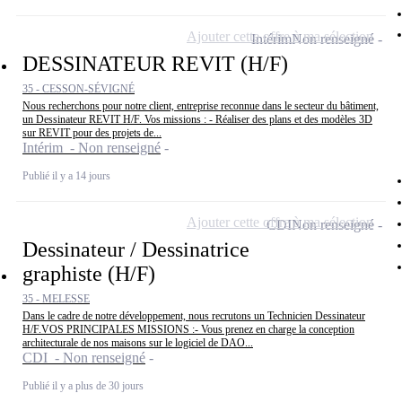
Ajouter cette offre à ma sélection
Intérim
Non renseigné
DESSINATEUR REVIT (H/F)
35 - CESSON-SÉVIGNÉ
Nous recherchons pour notre client, entreprise reconnue dans le secteur du bâtiment,
un Dessinateur REVIT H/F. Vos missions : - Réaliser des plans et des modèles 3D
sur REVIT pour des projets de...
Intérim - Non renseigné
Publié il y a 14 jours
Ajouter cette offre à ma sélection
CDI
Non renseigné
Dessinateur / Dessinatrice
graphiste (H/F)
35 - MELESSE
Dans le cadre de notre développement, nous recrutons un Technicien Dessinateur
H/F.VOS PRINCIPALES MISSIONS :- Vous prenez en charge la conception
architecturale de nos maisons sur le logiciel de DAO...
CDI - Non renseigné
Publié il y a plus de 30 jours