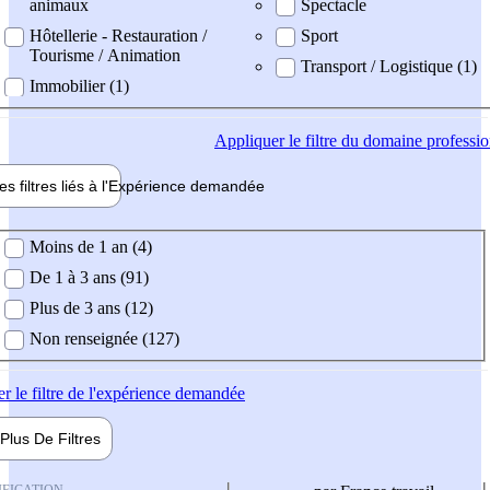
animaux
Spectacle
Hôtellerie - Restauration /
Sport
Tourisme / Animation
Transport / Logistique (1)
Immobilier (1)
Appliquer
le filtre du domaine professi
es filtres liés à l'
Expérience
demandée
ience demandée
Moins de 1 an (4)
De 1 à 3 ans (91)
Plus de 3 ans (12)
Non renseignée (127)
er
le filtre de l'expérience demandée
Plus De
Filtres