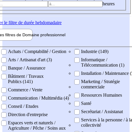
heures
er
le filtre de durée hebdomadaire
les filtres de
Domaine pro
fessionnel
ne professionel
Achats / Comptabilité / Gestion
Industrie (149)
Arts / Artisanat d'art (3)
Informatique /
Télécommunication (1)
Banque / Assurance
Installation / Maintenance 
Bâtiment / Travaux
Publics (141)
Marketing / Stratégie
commerciale
Commerce / Vente
Ressources Humaines
Communication / Multimédia (4)
Santé
Conseil / Etudes
Secrétariat / Assistanat
Direction d'entreprise
Services à la personne / à l
Espaces verts et naturels /
collectivité
Agriculture / Pêche / Soins aux