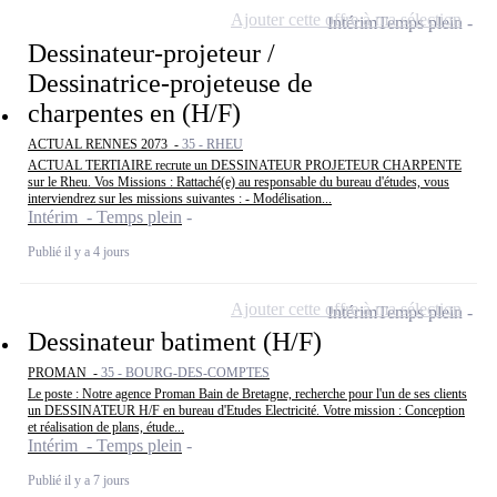
Ajouter cette offre à ma sélection
Intérim
Temps plein
Dessinateur-projeteur /
Dessinatrice-projeteuse de
charpentes en (H/F)
ACTUAL RENNES 2073 -
35 - RHEU
ACTUAL TERTIAIRE recrute un DESSINATEUR PROJETEUR CHARPENTE
sur le Rheu. Vos Missions : Rattaché(e) au responsable du bureau d'études, vous
interviendrez sur les missions suivantes : - Modélisation...
Intérim - Temps plein
Publié il y a 4 jours
Ajouter cette offre à ma sélection
Intérim
Temps plein
Dessinateur batiment (H/F)
PROMAN -
35 - BOURG-DES-COMPTES
Le poste : Notre agence Proman Bain de Bretagne, recherche pour l'un de ses clients
un DESSINATEUR H/F en bureau d'Etudes Electricité. Votre mission : Conception
et réalisation de plans, étude...
Intérim - Temps plein
Publié il y a 7 jours