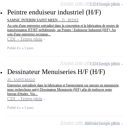
Ajouter cette offre à ma sélection
CDI
Temps plein
Peintre enduiseur industriel (H/F)
SAMSIC INTERIM SAINT MEEN -
35 - BEDEE
Au sein d'une entreprise spécialisé dans la conception et la fabrication de postes de
transformation HT/BT préfabriqués, un Peintre / Enduiseur Industriel (H/F). Au
sein d'une entreprise reconnue...
CDI - Temps plein
Publié il y a 3 jours
Ajouter cette offre à ma sélection
CDI
Temps plein
Dessinateur Menuiseries H/F (H/F)
35 - SAINT-MALO
Entreprise spécialisée dans la fabrication et l'agencement sur mesure en menuiserie,
nous recherchons un(e) Dessinateur Menuiserie (H/F) afin de renforcer notre
bureau d'études. Vos...
CDI - Temps plein
Publié il y a 3 jours
Ajouter cette offre à ma sélection
Intérim
Temps plein