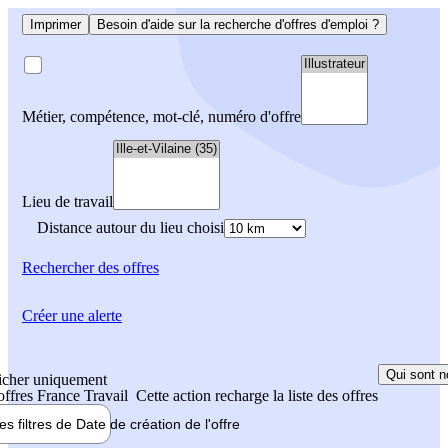
Imprimer
Besoin d'aide sur la recherche d'offres d'emploi ?
Métier, compétence, mot-clé, numéro d'offre
Lieu de travail
Distance autour du lieu choisi
Rechercher
des offres
Créer une alerte
Qui sont n
icher uniquement
 offres France Travail
Cette action recharge la liste des offres
les filtres de
Date de création
de l'offre