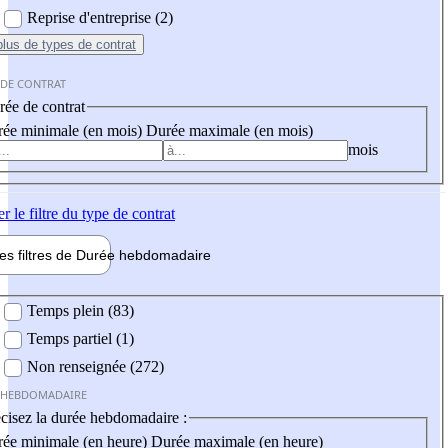
Reprise d'entreprise (2)
plus
de types de contrat
 DE CONTRAT
ée de contrat
ée minimale (en mois)
Durée maximale (en mois)
mois
er
le filtre du type de contrat
les filtres de
Durée hebdo
madaire
 hebdomadaire
Temps plein (83)
Temps partiel (1)
Non renseignée (272)
 HEBDOMADAIRE
cisez la durée hebdomadaire :
ée minimale (en heure)
Durée maximale (en heure)