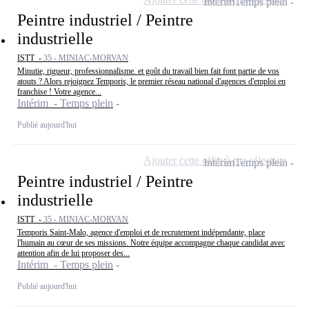
Intérim
Temps plein
Peintre industriel / Peintre
industrielle
ISTT -
35 - MINIAC-MORVAN
Minutie, rigueur, professionnalisme. et goût du travail bien fait font partie de vos
atouts ? Alors rejoignez Temporis, le premier réseau national d'agences d'emploi en
franchise ! Votre agence...
Intérim - Temps plein
Publié aujourd'hui
Ajouter cette offre à ma sélection
Intérim
Temps plein
Peintre industriel / Peintre
industrielle
ISTT -
35 - MINIAC-MORVAN
Temporis Saint-Malo, agence d'emploi et de recrutement indépendante, place
l'humain au cœur de ses missions. Notre équipe accompagne chaque candidat avec
attention afin de lui proposer des...
Intérim - Temps plein
Publié aujourd'hui