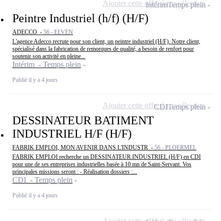
Ajouter cette offre à ma sélection
Intérim
Temps plein
Peintre Industriel (h/f) (H/F)
ADECCO -
56 - ELVEN
L'agence Adecco recrute pour son client, un peintre industriel (H/F). Notre client,
spécialisé dans la fabrication de remorques de qualité, a besoin de renfort pour
soutenir son activité en pleine...
Intérim - Temps plein
Publié il y a 4 jours
Ajouter cette offre à ma sélection
CDI
Temps plein
DESSINATEUR BATIMENT
INDUSTRIEL H/F (H/F)
FABRIK EMPLOI, MON AVENIR DANS L'INDUSTR -
56 - PLOERMEL
FABRIK EMPLOI recherche un DESSINATEUR INDUSTRIEL (H/F) en CDI
pour une de ses entreprises industrielles basée à 10 mn de Saint-Servant. Vos
principales missions seront : - Réalisation dossiers :...
CDI - Temps plein
Publié il y a 4 jours
Ajouter cette offre à ma sélection