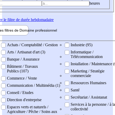
heures
er
le filtre de durée hebdomadaire
les filtres de
Domaine pro
fessionnel
ne professionel
Achats / Comptabilité / Gestion
Industrie (95)
Arts / Artisanat d'art (3)
Informatique /
Télécommunication
Banque / Assurance
Installation / Maintenance 
Bâtiment / Travaux
Publics (107)
Marketing / Stratégie
commerciale
Commerce / Vente
Ressources Humaines
Communication / Multimédia (1)
Santé
Conseil / Etudes
Secrétariat / Assistanat
Direction d'entreprise
Services à la personne / à l
Espaces verts et naturels /
collectivité
Agriculture / Pêche / Soins aux