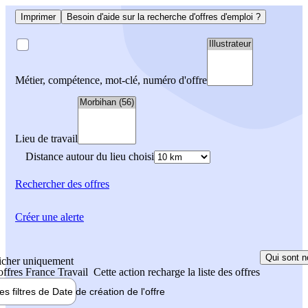
Imprimer
Besoin d'aide sur la recherche d'offres d'emploi ?
Métier, compétence, mot-clé, numéro d'offre
Lieu de travail
Distance autour du lieu choisi
Rechercher
des offres
Créer une alerte
Qui sont n
icher uniquement
 offres France Travail
Cette action recharge la liste des offres
les filtres de
Date de création
de l'offre