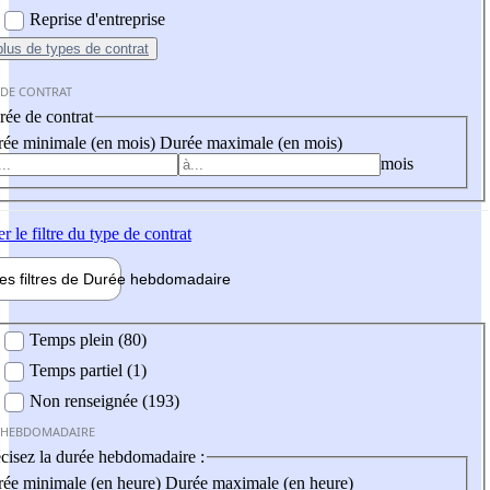
Reprise d'entreprise
plus
de types de contrat
 DE CONTRAT
ée de contrat
ée minimale (en mois)
Durée maximale (en mois)
mois
er
le filtre du type de contrat
les filtres de
Durée hebdo
madaire
 hebdomadaire
Temps plein (80)
Temps partiel (1)
Non renseignée (193)
 HEBDOMADAIRE
cisez la durée hebdomadaire :
ée minimale (en heure)
Durée maximale (en heure)