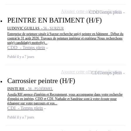
Ajouter cette offre à ma sélection
CDD
Temps plein
PEINTRE EN BATIMENT (H/F)
LUDOVIC GUILLAS -
56 - SURZUR
Entreprise de peinture située à Surzur recherche un(e) peintre en bâtiment . Début du
contrat le 31 août 2026. Travaux de peinture intérieur et extérieur Nous recherchons
un(e) candidat(e) motivé(e)...
CDD - Temps plein
Publié il y a 7 jours
Ajouter cette offre à ma sélection
CDI
Temps plein
Carrossier peintre (H/F)
INISTE RH -
56 - PLOËRMEL
Aquila RH agence d'intérim et Recrutement, vous accompagne dans votre recherche
d'emploi en intérim, CDD et CDI. Nathalie et Sandrine sont à votre écoute pour
échanger sur votre parcours et vos...
CDI - Temps plein
Publié il y a 7 jours