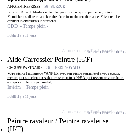
AFPA ENTREPRISES -
56 - SURZUR
Le centre Afpa de Morlaix recherche, pour une entreprise partenaire, un/une
Menuisier installateur dans le cadre d'une formation en alternance. Missions : Le
candidat interviendra sur différents...
CDD - Temps plein
Publié il y a 11 jours
Ajouter cette offre à ma sélection
Intérim
Temps plein
Aide Carrossier Peintre (H/F)
GROUPE PARTNAIRE -
56 - THEIX-NOYALO
Votre agence Partnaire de VANNES, avec son équipe souriante et à votre écoute,
recrute pour son client un Aide carrossier peintre H/F A quoi ressemble votre future
entreprise ? Un groupe familial,...
Intérim - Temps plein
Publié il y a 11 jours
Ajouter cette offre à ma sélection
Intérim
Temps plein
Peintre ravaleur / Peintre ravaleuse
(H/F)