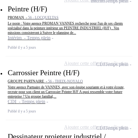
Intérim
Temps plein
Peintre (H/F)
PROMAN -
56 - LOCQUELTAS
Le poste : Votre agence PROMAN VANNES recherche pour l'un de ses clients
spécialisé dans la peinture intérieur un PEINTRE INDUSTRIEL (H/F) . Vos
missions consisteront à Suivre le planning de...
Intérim - Temps plein
Publié il y a 5 jours
Ajouter cette offre à ma sélection
CDI
Temps plein
Carrossier Peintre (H/F)
GROUPE PARTNAIRE -
56 - THEIX-NOYALO
Votre agence Partnaire de VANNES, avec son équipe souriante et à votre écoute,
recrute pour son client un Carrossier Peintre H/F A quoi ressemble votre future
entreprise ? Un groupe familial,...
CDI - Temps plein
Publié il y a 5 jours
Ajouter cette offre à ma sélection
CDI
Temps plein
Dessinateur projeteur industriel /