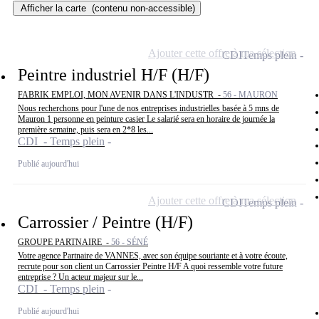
Afficher la carte
(contenu non-accessible)
Ajouter cette offre à ma sélection
CDI
Temps plein
Peintre industriel H/F (H/F)
FABRIK EMPLOI, MON AVENIR DANS L'INDUSTR -
56 - MAURON
Nous recherchons pour l'une de nos entreprises industrielles basée à 5 mns de
Mauron 1 personne en peinture casier Le salarié sera en horaire de journée la
première semaine, puis sera en 2*8 les...
CDI - Temps plein
Publié aujourd'hui
Ajouter cette offre à ma sélection
CDI
Temps plein
Carrossier / Peintre (H/F)
GROUPE PARTNAIRE -
56 - SÉNÉ
Votre agence Partnaire de VANNES, avec son équipe souriante et à votre écoute,
recrute pour son client un Carrossier Peintre H/F A quoi ressemble votre future
entreprise ? Un acteur majeur sur le...
CDI - Temps plein
Publié aujourd'hui