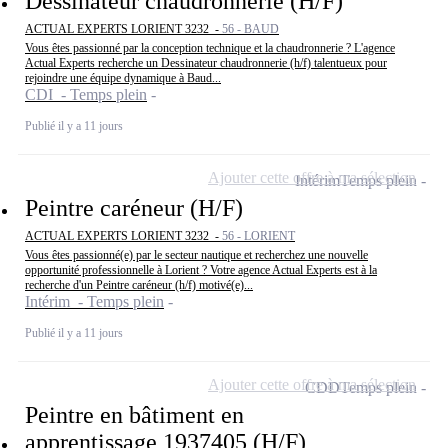
Dessinateur chaudronnerie (H/F)
ACTUAL EXPERTS LORIENT 3232 -
56 - BAUD
Vous êtes passionné par la conception technique et la chaudronnerie ? L'agence
Actual Experts recherche un Dessinateur chaudronnerie (h/f) talentueux pour
rejoindre une équipe dynamique à Baud...
CDI - Temps plein
Publié il y a 11 jours
Ajouter cette offre à ma sélection
Intérim
Temps plein
Peintre caréneur (H/F)
ACTUAL EXPERTS LORIENT 3232 -
56 - LORIENT
Vous êtes passionné(e) par le secteur nautique et recherchez une nouvelle
opportunité professionnelle à Lorient ? Votre agence Actual Experts est à la
recherche d'un Peintre caréneur (h/f) motivé(e)...
Intérim - Temps plein
Publié il y a 11 jours
Ajouter cette offre à ma sélection
CDD
Temps plein
Peintre en bâtiment en
apprentissage 1937405 (H/F)