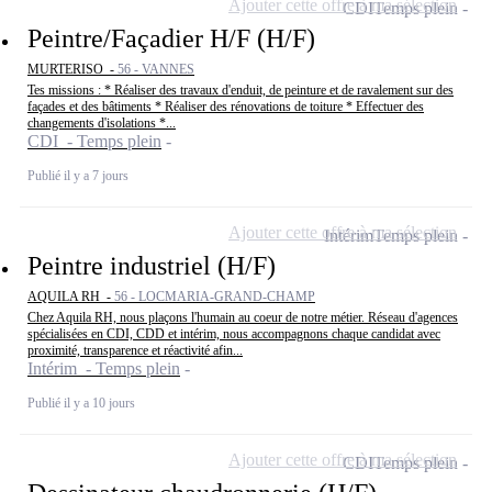
Ajouter cette offre à ma sélection
CDI
Temps plein
Peintre/Façadier H/F (H/F)
MURTERISO -
56 - VANNES
Tes missions : * Réaliser des travaux d'enduit, de peinture et de ravalement sur des
façades et des bâtiments * Réaliser des rénovations de toiture * Effectuer des
changements d'isolations *...
CDI - Temps plein
Publié il y a 7 jours
Ajouter cette offre à ma sélection
Intérim
Temps plein
Peintre industriel (H/F)
AQUILA RH -
56 - LOCMARIA-GRAND-CHAMP
Chez Aquila RH, nous plaçons l'humain au coeur de notre métier. Réseau d'agences
spécialisées en CDI, CDD et intérim, nous accompagnons chaque candidat avec
proximité, transparence et réactivité afin...
Intérim - Temps plein
Publié il y a 10 jours
Ajouter cette offre à ma sélection
CDI
Temps plein