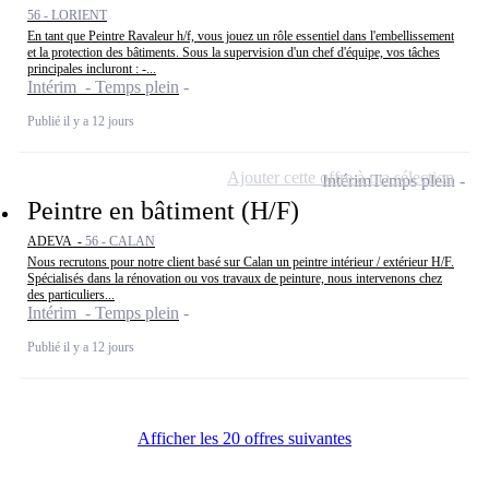
56 - LORIENT
En tant que Peintre Ravaleur h/f, vous jouez un rôle essentiel dans l'embellissement
et la protection des bâtiments. Sous la supervision d'un chef d'équipe, vos tâches
principales incluront : -...
Intérim - Temps plein
Publié il y a 12 jours
Ajouter cette offre à ma sélection
Intérim
Temps plein
Peintre en bâtiment (H/F)
ADEVA -
56 - CALAN
Nous recrutons pour notre client basé sur Calan un peintre intérieur / extérieur H/F.
Spécialisés dans la rénovation ou vos travaux de peinture, nous intervenons chez
des particuliers...
Intérim - Temps plein
Publié il y a 12 jours
Afficher les 20 offres suivantes