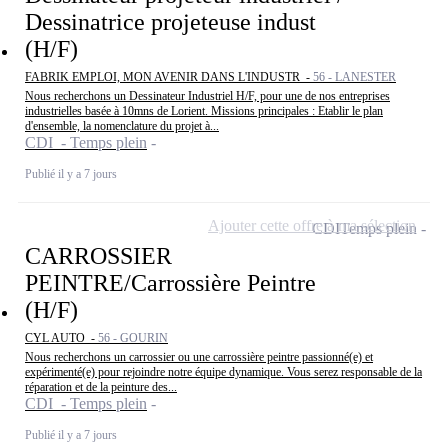
Dessinatrice projeteuse indust
(H/F)
FABRIK EMPLOI, MON AVENIR DANS L'INDUSTR -
56 - LANESTER
Nous recherchons un Dessinateur Industriel H/F, pour une de nos entreprises
industrielles basée à 10mns de Lorient. Missions principales : Etablir le plan
d'ensemble, la nomenclature du projet à...
CDI - Temps plein
Publié il y a 7 jours
Ajouter cette offre à ma sélection
CDI
Temps plein
CARROSSIER
PEINTRE/Carrossière Peintre
(H/F)
CYL AUTO -
56 - GOURIN
Nous recherchons un carrossier ou une carrossière peintre passionné(e) et
expérimenté(e) pour rejoindre notre équipe dynamique. Vous serez responsable de la
réparation et de la peinture des...
CDI - Temps plein
Publié il y a 7 jours