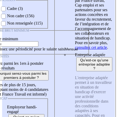
IFICATION
par France travail,
Cap emploi et ses
Cadre (3)
partenaires pour ses
actions concrètes en
Non cadre (156)
faveur du recrutement,
Non renseignée (115)
de l’intégration et de
l’accompagnement de
IRE BRUT MINIMUM
ses collaborateurs en
situation de handicap.
re minimum
Pour en savoir plus,
consultez cet article
.
ssez une périodicité pour le salaire saisi
Entreprise adaptée
NITÉS
Qu'est-ce qu'une
z parmi les 1ers à postuler
entreprise adaptée
)
résultats
?
urquoi serez-vous parmi les
L'entreprise adaptée
premiers à postuler ?
permet à un travailleur
es de plus de 15 jours,
en situation de
tant moins de 4 candidatures
handicap d'exercer
t France Travail est informé)
une activité
ICAP
professionnelle dans
des conditions
Employeur handi-
adaptées à ses
engagé
capacités. Pour en
Qu'est-ce qu'un