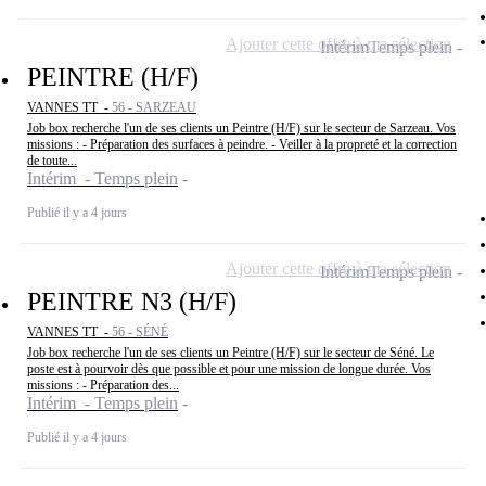
Ajouter cette offre à ma sélection
Intérim
Temps plein
PEINTRE (H/F)
VANNES TT -
56 - SARZEAU
Job box recherche l'un de ses clients un Peintre (H/F) sur le secteur de Sarzeau. Vos
missions : - Préparation des surfaces à peindre. - Veiller à la propreté et la correction
de toute...
Intérim - Temps plein
Publié il y a 4 jours
Ajouter cette offre à ma sélection
Intérim
Temps plein
PEINTRE N3 (H/F)
VANNES TT -
56 - SÉNÉ
Job box recherche l'un de ses clients un Peintre (H/F) sur le secteur de Séné. Le
poste est à pourvoir dès que possible et pour une mission de longue durée. Vos
missions : - Préparation des...
Intérim - Temps plein
Publié il y a 4 jours