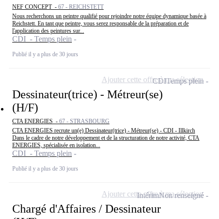
NEF CONCEPT -
67 - REICHSTETT
Nous recherchons un peintre qualifié pour rejoindre notre équipe dynamique basée à
Reichstett. En tant que peintre, vous serez responsable de la préparation et de
l'application des peintures sur...
CDI - Temps plein
Publié il y a plus de 30 jours
Ajouter cette offre à ma sélection
CDI
Temps plein
Dessinateur(trice) - Métreur(se)
(H/F)
CTA ENERGIES -
67 - STRASBOURG
CTA ENERGIES recrute un(e) Dessinateur(trice) - Métreur(se) - CDI - Illkirch
Dans le cadre de notre développement et de la structuration de notre activité, CTA
ENERGIES, spécialisée en isolation...
CDI - Temps plein
Publié il y a plus de 30 jours
Ajouter cette offre à ma sélection
Intérim
Non renseigné
Chargé d'Affaires / Dessinateur