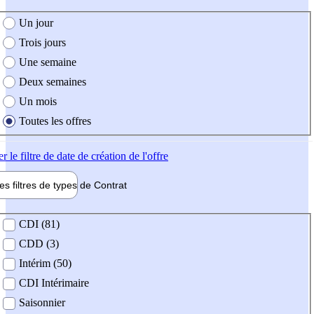
e création de l'offre
Un jour
Trois jours
Une semaine
Deux semaines
Un mois
Toutes les offres
er
le filtre de date de création de l'offre
les filtres de types de
Contrat
de contrat
CDI (81)
CDD (3)
Intérim (50)
CDI Intérimaire
Saisonnier