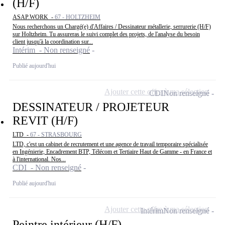
(H/F)
ASAP.WORK -
67 - HOLTZHEIM
Nous recherchons un Chargé(e) d'Affaires / Dessinateur métallerie, serrurerie (H/F)
sur Holtzheim. Tu assureras le suivi complet des projets, de l'analyse du besoin
client jusqu'à la coordination sur...
Intérim - Non renseigné
Publié aujourd'hui
Ajouter cette offre à ma sélection
CDI
Non renseigné
DESSINATEUR / PROJETEUR
REVIT (H/F)
LTD -
67 - STRASBOURG
LTD, c'est un cabinet de recrutement et une agence de travail temporaire spécialisée
en Ingénierie, Encadrement BTP, Télécom et Tertiaire Haut de Gamme - en France et
à l'international. Nos...
CDI - Non renseigné
Publié aujourd'hui
Ajouter cette offre à ma sélection
Intérim
Non renseigné
Peintre intérieur (H/F)