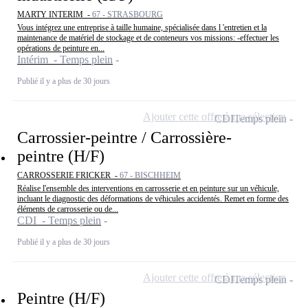
MARTY INTERIM -
67 - STRASBOURG
Vous intégrez une entreprise à taille humaine, spécialisée dans l 'entretien et la
maintenance de matériel de stockage et de conteneurs vos missions: -effectuer les
opérations de peinture en...
Intérim - Temps plein
Publié il y a plus de 30 jours
Ajouter cette offre à ma sélection
CDI
Temps plein
Carrossier-peintre / Carrossière-
peintre (H/F)
CARROSSERIE FRICKER -
67 - BISCHHEIM
Réalise l'ensemble des interventions en carrosserie et en peinture sur un véhicule,
incluant le diagnostic des déformations de véhicules accidentés. Remet en forme des
éléments de carrosserie ou de...
CDI - Temps plein
Publié il y a plus de 30 jours
Ajouter cette offre à ma sélection
CDI
Temps plein
Peintre (H/F)