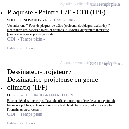
Ajouter cette offre à ma sélection
CDI
Temps plein
Plaquiste - Peintre H/F - CDI (H/F)
SOLEO RENOVATION -
67 - STRASBOURG
Vos missions * Pose de plaques de plâtre (cloisons, doublages, plafonds). *
Réalisation des bandes à joints et finitions. * Travaux de peinture intérieure
(préparation des supports, enduits,...
CDI - Temps plein
Publié il y a 11 jours
Ajouter cette offre à ma sélection
CDI
Temps plein
Dessinateur-projeteur /
Dessinatrice-projeteuse en génie
climatiq (H/F)
O.T.E. -
67 - ILLKIRCH-GRAFFENSTADEN
Bureau d'études tous corps d'état identifié comme spécialiste de la conception de
bâtiments publics, tertiaires et industriels de haute technicité, notre société place
l'humain au cœur de ses...
CDI - Temps plein
Publié il y a 11 jours