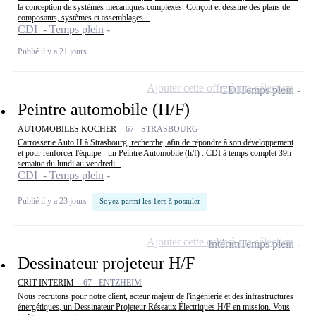
la conception de systèmes mécaniques complexes. Conçoit et dessine des plans de
composants, systèmes et assemblages...
CDI - Temps plein
Publié il y a 21 jours
Ajouter cette offre à ma sélection
CDI
Temps plein
Peintre automobile (H/F)
AUTOMOBILES KOCHER -
67 - STRASBOURG
Carrosserie Auto H à Strasbourg, recherche, afin de répondre à son développement
et pour renforcer l'équipe - un Peintre Automobile (h/f) . CDI à temps complet 39h
semaine du lundi au vendredi...
CDI - Temps plein
Publié il y a 23 jours
Soyez parmi les 1ers à postuler
Ajouter cette offre à ma sélection
Intérim
Temps plein
Dessinateur projeteur H/F
CRIT INTERIM -
67 - ENTZHEIM
Nous recrutons pour notre client, acteur majeur de l'ingénierie et des infrastructures
énergétiques, un Dessinateur Projeteur Réseaux Électriques H/F en mission. Vous