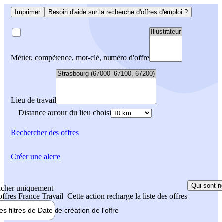
Imprimer
Besoin d'aide sur la recherche d'offres d'emploi ?
Métier, compétence, mot-clé, numéro d'offre
Lieu de travail
Distance autour du lieu choisi
Rechercher
des offres
Créer une alerte
Qui sont n
icher uniquement
 offres France Travail
Cette action recharge la liste des offres
les filtres de
Date de création
de l'offre