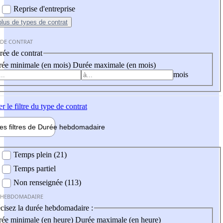
Reprise d'entreprise
plus
de types de contrat
 DE CONTRAT
ée de contrat
ée minimale (en mois)
Durée maximale (en mois)
mois
er
le filtre du type de contrat
les filtres de
Durée hebdo
madaire
 hebdomadaire
Temps plein (21)
Temps partiel
Non renseignée (113)
 HEBDOMADAIRE
cisez la durée hebdomadaire :
ée minimale (en heure)
Durée maximale (en heure)