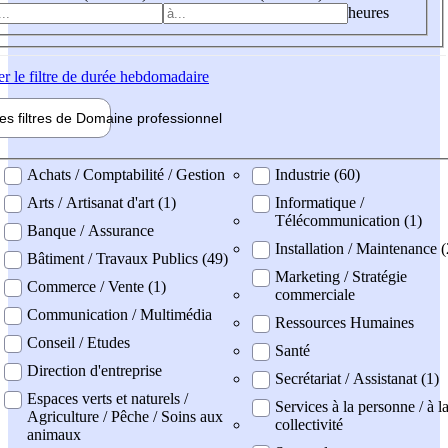
heures
er
le filtre de durée hebdomadaire
les filtres de
Domaine pro
fessionnel
ne professionel
Achats / Comptabilité / Gestion
Industrie (60)
Arts / Artisanat d'art (1)
Informatique /
Télécommunication (1)
Banque / Assurance
Installation / Maintenance 
Bâtiment / Travaux Publics (49)
Marketing / Stratégie
Commerce / Vente (1)
commerciale
Communication / Multimédia
Ressources Humaines
Conseil / Etudes
Santé
Direction d'entreprise
Secrétariat / Assistanat (1)
Espaces verts et naturels /
Services à la personne / à l
Agriculture / Pêche / Soins aux
collectivité
animaux