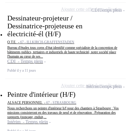
Ajouter cette offre à ma sélection
CDI
Temps plein
Dessinateur-projeteur /
Dessinatrice-projeteuse en
électricité-él (H/F)
O.T.E. -
67 - ILLKIRCH-GRAFFENSTADEN
Bureau d'études tous corps d'état identifié comme spécialiste de la conception de
bâtiments publics, tertiaires et industriels de haute technicité, notre société place
l'humain au cœur de ses...
CDI - Temps plein
Publié il y a 11 jours
Ajouter cette offre à ma sélection
Intérim
Temps plein
Peintre d'intérieur (H/F)
ALSACE PERSONNEL -
67 - STRASBOURG
Nous recherchons un peintre d'intérieur h/f pour des chantiers à Strasbourg : Vos
missions consisteront en des travaux de neuf et de rénovation : Préparation des
supports (ponçage, enduit,...
Intérim - Temps plein
Publié il y a 16 jours