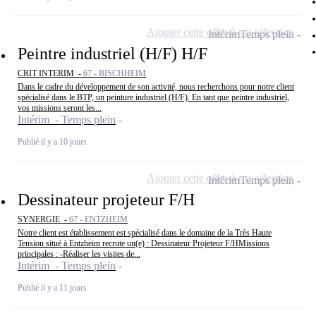
Ajouter cette offre à ma sélection
Intérim
Temps plein
Peintre industriel (H/F) H/F
CRIT INTERIM -
67 - BISCHHEIM
Dans le cadre du développement de son activité, nous recherchons pour notre client
spécialisé dans le BTP, un peinture industriel (H/F). En tant que peintre industriel,
vos missions seront les...
Intérim - Temps plein
Publié il y a 10 jours
Ajouter cette offre à ma sélection
Intérim
Temps plein
Dessinateur projeteur F/H
SYNERGIE -
67 - ENTZHEIM
Notre client est établissement est spécialisé dans le domaine de la Très Haute
Tension situé à Entzheim recrute un(e) : Dessinateur Projeteur F/HMissions
principales : -Réaliser les visites de...
Intérim - Temps plein
Publié il y a 11 jours