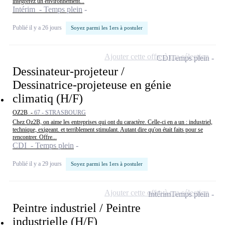
intégrerez un environnement...
Intérim - Temps plein
Publié il y a 26 jours
Soyez parmi les 1ers à postuler
Ajouter cette offre à ma sélection
CDI
Temps plein
Dessinateur-projeteur /
Dessinatrice-projeteuse en génie
climatiq (H/F)
OZ2B -
67 - STRASBOURG
Chez Oz2B, on aime les entreprises qui ont du caractère. Celle-ci en a un : industriel,
technique, exigeant. et terriblement stimulant. Autant dire qu'on était faits pour se
rencontrer. Offre...
CDI - Temps plein
Publié il y a 29 jours
Soyez parmi les 1ers à postuler
Ajouter cette offre à ma sélection
Intérim
Temps plein
Peintre industriel / Peintre
industrielle (H/F)