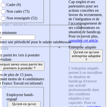
Cap emploi et ses
Cadre (9)
partenaires pour ses
actions concrètes en
Non cadre (73)
faveur du recrutement,
Non renseignée (52)
de l’intégration et de
l’accompagnement de
IRE BRUT MINIMUM
ses collaborateurs en
situation de handicap.
re minimum
Pour en savoir plus,
consultez cet article
.
ssez une périodicité pour le salaire saisi
Entreprise adaptée
NITÉS
Qu'est-ce qu'une
z parmi les 1ers à postuler
entreprise adaptée
résultats
?
urquoi serez-vous parmi les
L'entreprise adaptée
premiers à postuler ?
permet à un travailleur
es de plus de 15 jours,
en situation de
tant moins de 4 candidatures
handicap d'exercer
t France Travail est informé)
une activité
ICAP
professionnelle dans
des conditions
Employeur handi-
adaptées à ses
engagé
capacités. Pour en
Qu'est-ce qu'un
savoir plus,
consultez