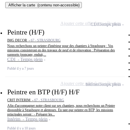
Afficher la carte
(contenu non-accessible)
Ajouter cette offre à ma sélection
CDI
Temps plein
Peintre (H/F)
IMG DECOR -
67 - STRASBOURG
Nous recherchons un peintre d'intérieur pour des chantiers à Strasbourg : Vos
missions consisteront en des travaux de neuf et de rénovation : Préparation des
supports (ponçage, enduit,...
CDI - Temps plein
Publié il y a 7 jours
Ajouter cette offre à ma sélection
Intérim
Temps plein
Peintre en BTP (H/F) H/F
CRIT INTERIM -
67 - STRASBOURG
Afin d'accompagner notre client sur ses chantiers, nous recherchons un Peintre
disponible à Strasbourg et alentours. En tant que peintre en BTP, les missions
principales seront : - Préparer les...
Intérim - Temps plein
Publié il y a 10 jours