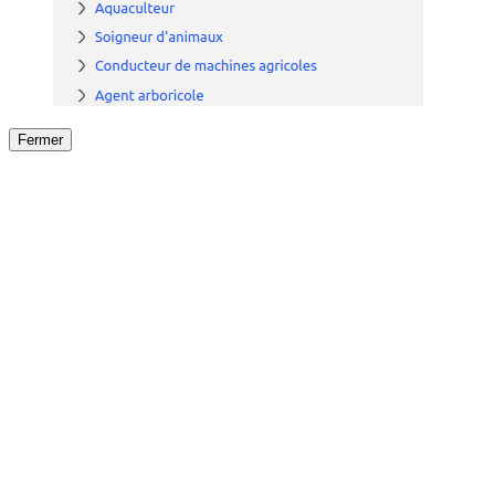
Fermer
Fermer
le détail de l'offre
/
Offre
sur
Offre précéden