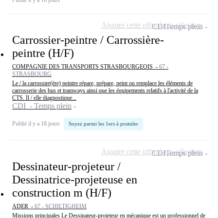
Ajouter cette offre à ma sélection
CDI
Temps plein
Carrossier-peintre / Carrossière-
peintre (H/F)
COMPAGNIE DES TRANSPORTS STRASBOURGEOIS -
67 -
STRASBOURG
Le / la carrossier(ère) peintre répare, prépare, peint ou remplace les éléments de
carrosserie des bus et tramways ainsi que les équipements relatifs à l'activité de la
CTS. Il / elle diagnostique...
CDI - Temps plein
Publié il y a 18 jours
Soyez parmi les 1ers à postuler
Ajouter cette offre à ma sélection
CDI
Temps plein
Dessinateur-projeteur /
Dessinatrice-projeteuse en
construction m (H/F)
ADER -
67 - SCHILTIGHEIM
Missions principales Le Dessinateur-projeteur en mécanique est un professionnel de