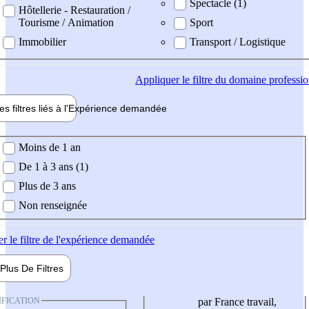
Spectacle (1)
Hôtellerie - Restauration /
Tourisme / Animation
Sport
Immobilier
Transport / Logistique
Appliquer
le filtre du domaine professi
es filtres liés à l'
Expérience
demandée
ience demandée
Moins de 1 an
De 1 à 3 ans (1)
Plus de 3 ans
Non renseignée
er
le filtre de l'expérience demandée
Plus De
Filtres
IFICATION
par France travail,