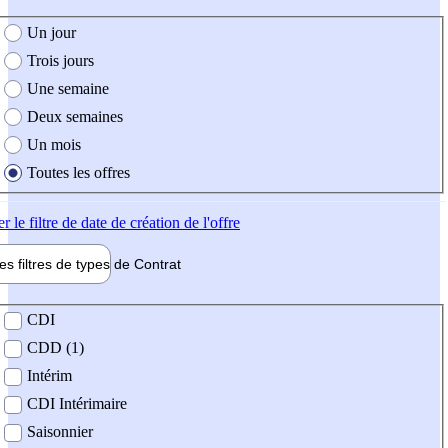
e création de l'offre
Un jour
Trois jours
Une semaine
Deux semaines
Un mois
Toutes les offres
er
le filtre de date de création de l'offre
les filtres de types de
Contrat
de contrat
CDI
CDD (1)
Intérim
CDI Intérimaire
Saisonnier