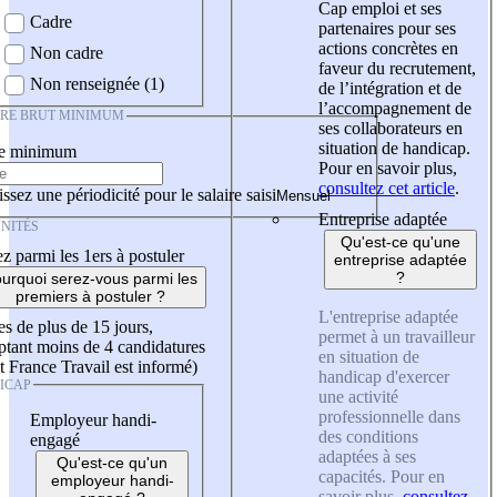
Cap emploi et ses
Cadre
partenaires pour ses
actions concrètes en
Non cadre
faveur du recrutement,
Non renseignée (1)
de l’intégration et de
l’accompagnement de
IRE BRUT MINIMUM
ses collaborateurs en
situation de handicap.
re minimum
Pour en savoir plus,
consultez cet article
.
ssez une périodicité pour le salaire saisi
Entreprise adaptée
NITÉS
Qu'est-ce qu'une
z parmi les 1ers à postuler
entreprise adaptée
?
urquoi serez-vous parmi les
premiers à postuler ?
L'entreprise adaptée
es de plus de 15 jours,
permet à un travailleur
tant moins de 4 candidatures
en situation de
t France Travail est informé)
handicap d'exercer
ICAP
une activité
professionnelle dans
Employeur handi-
des conditions
engagé
adaptées à ses
Qu'est-ce qu'un
capacités. Pour en
employeur handi-
savoir plus,
consultez