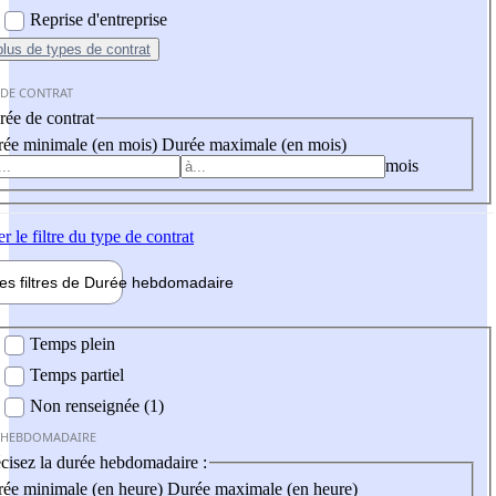
Reprise d'entreprise
plus
de types de contrat
 DE CONTRAT
ée de contrat
ée minimale (en mois)
Durée maximale (en mois)
mois
er
le filtre du type de contrat
les filtres de
Durée hebdo
madaire
 hebdomadaire
Temps plein
Temps partiel
Non renseignée (1)
 HEBDOMADAIRE
cisez la durée hebdomadaire :
ée minimale (en heure)
Durée maximale (en heure)