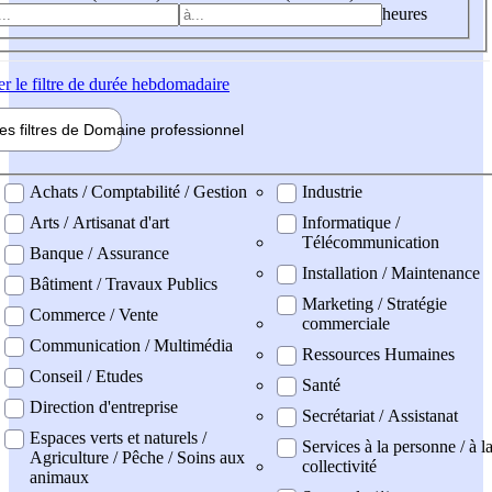
heures
er
le filtre de durée hebdomadaire
les filtres de
Domaine pro
fessionnel
ne professionel
Achats / Comptabilité / Gestion
Industrie
Arts / Artisanat d'art
Informatique /
Télécommunication
Banque / Assurance
Installation / Maintenance
Bâtiment / Travaux Publics
Marketing / Stratégie
Commerce / Vente
commerciale
Communication / Multimédia
Ressources Humaines
Conseil / Etudes
Santé
Direction d'entreprise
Secrétariat / Assistanat
Espaces verts et naturels /
Services à la personne / à l
Agriculture / Pêche / Soins aux
collectivité
animaux