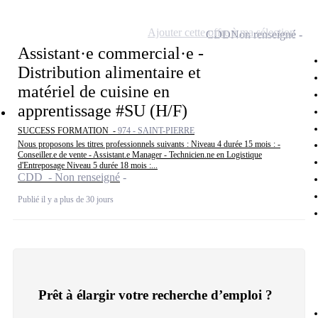
Ajouter cette offre à ma sélection
CDD
Non renseigné
Assistant·e commercial·e -
Distribution alimentaire et
matériel de cuisine en
apprentissage #SU (H/F)
SUCCESS FORMATION -
974 - SAINT-PIERRE
Nous proposons les titres professionnels suivants : Niveau 4 durée 15 mois : -
Conseiller.e de vente - Assistant.e Manager - Technicien.ne en Logistique
d'Entreposage Niveau 5 durée 18 mois :...
CDD - Non renseigné
Publié il y a plus de 30 jours
Prêt à élargir votre recherche d’emploi ?