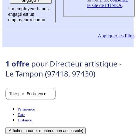
engagé ?
le site de l’UNEA
.
Un employeur handi-
engagé est un
employeur reconnu
Appliquer
les filtres
1 offre
pour Directeur artistique -
Le Tampon (97418, 97430)
Trier par
Pertinence
Pertinence
Date
Distance
Afficher la carte
(contenu non-accessible)