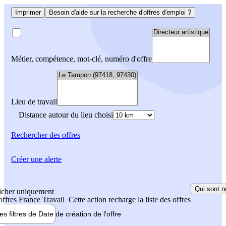
Imprimer
Besoin d'aide sur la recherche d'offres d'emploi ?
Métier, compétence, mot-clé, numéro d'offre
Lieu de travail
Distance autour du lieu choisi
Rechercher
des offres
Créer une alerte
Qui sont n
icher uniquement
 offres France Travail
Cette action recharge la liste des offres
les filtres de
Date de création
de l'offre