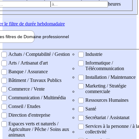
heures
er
le filtre de durée hebdomadaire
les filtres de
Domaine pro
fessionnel
ne professionel
Achats / Comptabilité / Gestion
Industrie
Arts / Artisanat d'art
Informatique /
Télécommunication
Banque / Assurance
Installation / Maintenance
Bâtiment / Travaux Publics
Marketing / Stratégie
Commerce / Vente
commerciale
Communication / Multimédia
Ressources Humaines
Conseil / Etudes
Santé
Direction d'entreprise
Secrétariat / Assistanat
Espaces verts et naturels /
Services à la personne / à l
Agriculture / Pêche / Soins aux
collectivité
animaux