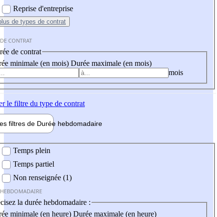
Reprise d'entreprise
plus
de types de contrat
 DE CONTRAT
ée de contrat
ée minimale (en mois)
Durée maximale (en mois)
mois
er
le filtre du type de contrat
les filtres de
Durée hebdo
madaire
 hebdomadaire
Temps plein
Temps partiel
Non renseignée (1)
 HEBDOMADAIRE
cisez la durée hebdomadaire :
ée minimale (en heure)
Durée maximale (en heure)