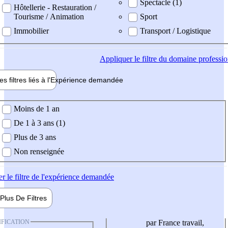
Spectacle (1)
Hôtellerie - Restauration /
Tourisme / Animation
Sport
Immobilier
Transport / Logistique
Appliquer
le filtre du domaine professi
es filtres liés à l'
Expérience
demandée
ience demandée
Moins de 1 an
De 1 à 3 ans (1)
Plus de 3 ans
Non renseignée
er
le filtre de l'expérience demandée
Plus De
Filtres
IFICATION
par France travail,