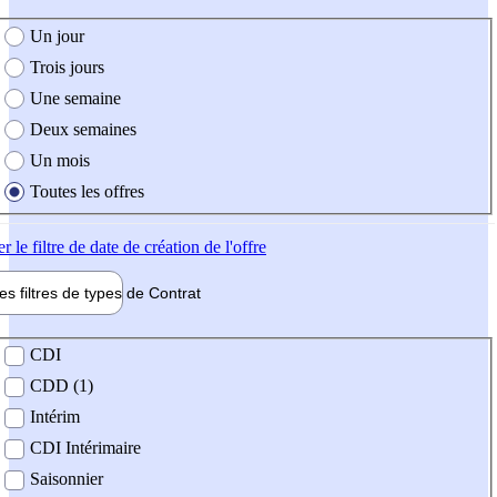
e création de l'offre
Un jour
Trois jours
Une semaine
Deux semaines
Un mois
Toutes les offres
er
le filtre de date de création de l'offre
les filtres de types de
Contrat
de contrat
CDI
CDD (1)
Intérim
CDI Intérimaire
Saisonnier