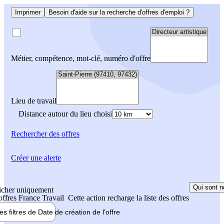
Imprimer
Besoin d'aide sur la recherche d'offres d'emploi ?
Métier, compétence, mot-clé, numéro d'offre
Lieu de travail
Distance autour du lieu choisi
Rechercher
des offres
Créer une alerte
Qui sont n
icher uniquement
 offres France Travail
Cette action recharge la liste des offres
les filtres de
Date de création
de l'offre