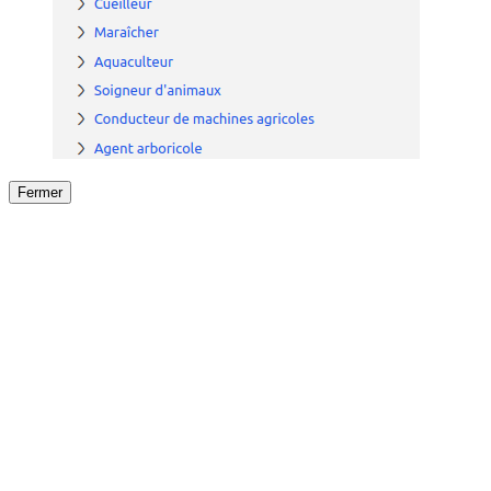
Fermer
Fermer
le détail de l'offre
/
Offre
sur
Offre précéden