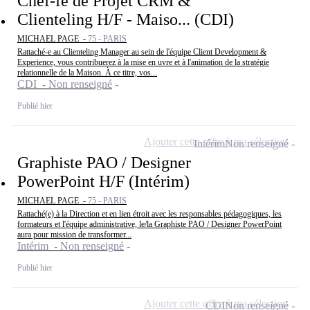
Chef-fe de Projet CRM &
Clienteling H/F - Maiso... (CDI)
MICHAEL PAGE -
75 - PARIS
Rattaché-e au Clienteling Manager au sein de l'équipe Client Development &
Experience, vous contribuerez à la mise en uvre et à l'animation de la stratégie
relationnelle de la Maison. À ce titre, vos...
CDI - Non renseigné
Publié hier
Ajouter cette offre à ma sélection
Intérim
Non renseigné
Graphiste PAO / Designer
PowerPoint H/F (Intérim)
MICHAEL PAGE -
75 - PARIS
Rattaché(e) à la Direction et en lien étroit avec les responsables pédagogiques, les
formateurs et l'équipe administrative, le/la Graphiste PAO / Designer PowerPoint
aura pour mission de transformer...
Intérim - Non renseigné
Publié hier
Ajouter cette offre à ma sélection
CDI
Non renseigné