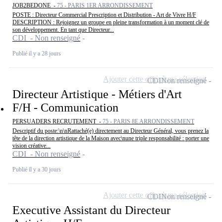
JOB2BEDONE -
75 - PARIS 1ER ARRONDISSEMENT
POSTE : Directeur Commercial Prescription et Distribution - Art de Vivre H/F
DESCRIPTION : Rejoignez un groupe en pleine transformation à un moment clé de
son développement. En tant que Directeur...
CDI - Non renseigné
Publié il y a 28 jours
Ajouter cette offre à ma sélection
CDI
Non renseigné
Directeur Artistique - Métiers d'Art
F/H - Communication
PERSUADERS RECRUTEMENT -
75 - PARIS 8E ARRONDISSEMENT
Descriptif du poste:\n\nRattaché(e) directement au Directeur Général, vous prenez la
tête de la direction artistique de la Maison avec\nune triple responsabilité : porter une
vision créative...
CDI - Non renseigné
Publié il y a 30 jours
Ajouter cette offre à ma sélection
CDI
Non renseigné
Executive Assistant du Directeur