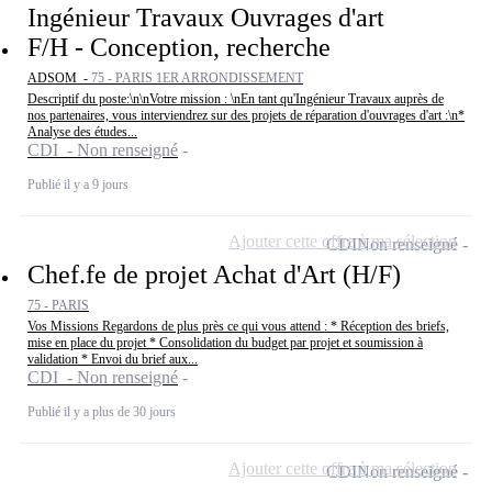
Ingénieur Travaux Ouvrages d'art
F/H - Conception, recherche
ADSOM -
75 - PARIS 1ER ARRONDISSEMENT
Descriptif du poste:\n\nVotre mission : \nEn tant qu'Ingénieur Travaux auprès de
nos partenaires, vous interviendrez sur des projets de réparation d'ouvrages d'art :\n*
Analyse des études...
CDI - Non renseigné
Publié il y a 9 jours
Ajouter cette offre à ma sélection
CDI
Non renseigné
Chef.fe de projet Achat d'Art (H/F)
75 - PARIS
Vos Missions Regardons de plus près ce qui vous attend : * Réception des briefs,
mise en place du projet * Consolidation du budget par projet et soumission à
validation * Envoi du brief aux...
CDI - Non renseigné
Publié il y a plus de 30 jours
Ajouter cette offre à ma sélection
CDI
Non renseigné