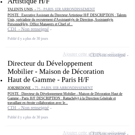
Artistique H/F
TALENTS UNIS -
75 - PARIS 1ER ARRONDISSEMENT
POSTE : Executive Assistant du Directeur Artistique H/F DESCRIPTION : Talents
Unis, spécialiste du recrutement d'Assistant(e)s de Direction, Assistant(e)s
Personnel(le)s, Office Managers et Chief of...
CDI - Non renseigné
Publié il y a plus de 30 jours
Ajouter cette offre à ma sélection
CDI
Non renseigné
Directeur du Développement
Mobilier - Maison de Décoration
Haut de Gamme - Paris H/F
JOB2BEDONE -
75 - PARIS 1ER ARRONDISSEMENT
POSTE : Directeur du Développement Mobilier - Maison de Décoration Haut de
Gamme - Paris H/F DESCRIPTION : Rattaché(e) à la Direction Générale et
travaillant en étroite collaboration avec le...
CDI - Non renseigné
Publié il y a plus de 30 jours
Ajouter cette offre à ma sélection
CDI
Non renseigné