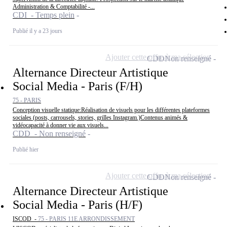
Administration & Comptabilité -...
CDI - Temps plein
Publié il y a 23 jours
Ajouter cette offre à ma sélection
CDD
Non renseigné
Alternance Directeur Artistique
Social Media - Paris (F/H)
75 - PARIS
Conception visuelle statique:Réalisation de visuels pour les différentes plateformes
sociales (posts, carrousels, stories, grilles Instagram.)Contenus animés &
vidéocapacité à donner vie aux visuels...
CDD - Non renseigné
Publié hier
Ajouter cette offre à ma sélection
CDD
Non renseigné
Alternance Directeur Artistique
Social Media - Paris (H/F)
ISCOD -
75 - PARIS 11E ARRONDISSEMENT