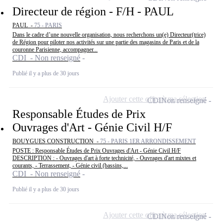
Directeur de région - F/H - PAUL
PAUL -
75 - PARIS
Dans le cadre d’une nouvelle organisation, nous recherchons un(e) Directeur(trice)
de Région pour piloter nos activités sur une partie des magasins de Paris et de la
couronne Parisienne, accompagner...
CDI - Non renseigné
Publié il y a plus de 30 jours
Ajouter cette offre à ma sélection
CDI
Non renseigné
Responsable Études de Prix
Ouvrages d'Art - Génie Civil H/F
BOUYGUES CONSTRUCTION -
75 - PARIS 1ER ARRONDISSEMENT
POSTE : Responsable Études de Prix Ouvrages d'Art - Génie Civil H/F
DESCRIPTION : - Ouvrages d'art à forte technicité, - Ouvrages d'art mixtes et
courants, - Terrassement, - Génie civil (bassins,...
CDI - Non renseigné
Publié il y a plus de 30 jours
Ajouter cette offre à ma sélection
CDI
Non renseigné