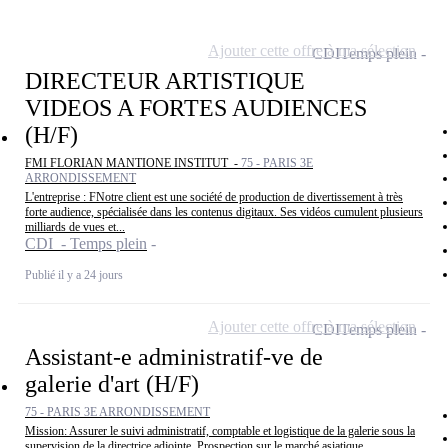
Ajouter cette offre à ma sélection
CDI
Temps plein
DIRECTEUR ARTISTIQUE
VIDEOS A FORTES AUDIENCES
(H/F)
FMI FLORIAN MANTIONE INSTITUT -
75 - PARIS 3E
ARRONDISSEMENT
L'entreprise : FNotre client est une société de production de divertissement à très
forte audience, spécialisée dans les contenus digitaux. Ses vidéos cumulent plusieurs
milliards de vues et...
CDI - Temps plein
Publié il y a 24 jours
Ajouter cette offre à ma sélection
CDI
Temps plein
Assistant-e administratif-ve de
galerie d'art (H/F)
75 - PARIS 3E ARRONDISSEMENT
Mission: Assurer le suivi administratif, comptable et logistique de la galerie sous la
supervision de la directrice adjointe. Prospection sur le marché asiatique