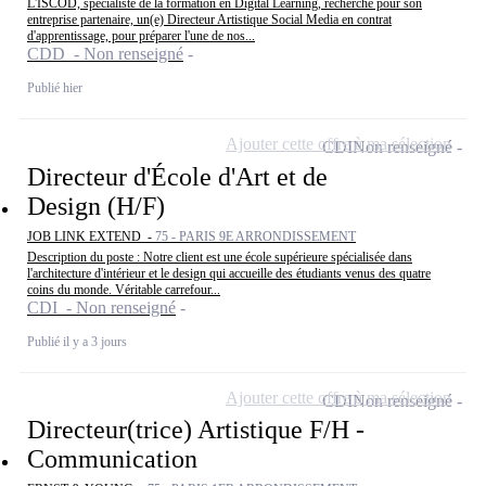
L'ISCOD, spécialiste de la formation en Digital Learning, recherche pour son
entreprise partenaire, un(e) Directeur Artistique Social Media en contrat
d'apprentissage, pour préparer l'une de nos...
CDD - Non renseigné
Publié hier
Ajouter cette offre à ma sélection
CDI
Non renseigné
Directeur d'École d'Art et de
Design (H/F)
JOB LINK EXTEND -
75 - PARIS 9E ARRONDISSEMENT
Description du poste : Notre client est une école supérieure spécialisée dans
l'architecture d'intérieur et le design qui accueille des étudiants venus des quatre
coins du monde. Véritable carrefour...
CDI - Non renseigné
Publié il y a 3 jours
Ajouter cette offre à ma sélection
CDI
Non renseigné
Directeur(trice) Artistique F/H -
Communication