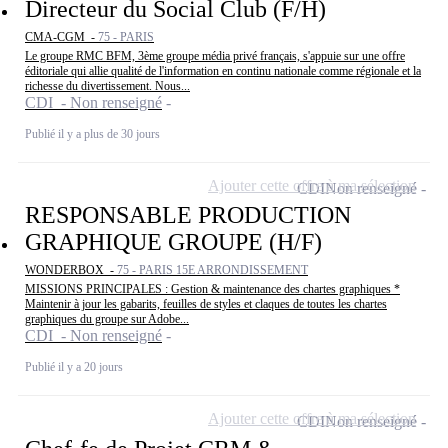
Directeur du Social Club (F/H)
CMA-CGM -
75 - PARIS
Le groupe RMC BFM, 3ème groupe média privé français, s'appuie sur une offre
éditoriale qui allie qualité de l'information en continu nationale comme régionale et la
richesse du divertissement. Nous...
CDI - Non renseigné
Publié il y a plus de 30 jours
Ajouter cette offre à ma sélection
CDI
Non renseigné
RESPONSABLE PRODUCTION
GRAPHIQUE GROUPE (H/F)
WONDERBOX -
75 - PARIS 15E ARRONDISSEMENT
MISSIONS PRINCIPALES : Gestion & maintenance des chartes graphiques *
Maintenir à jour les gabarits, feuilles de styles et claques de toutes les chartes
graphiques du groupe sur Adobe...
CDI - Non renseigné
Publié il y a 20 jours
Ajouter cette offre à ma sélection
CDI
Non renseigné