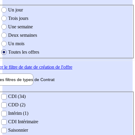
e création de l'offre
Un jour
Trois jours
Une semaine
Deux semaines
Un mois
Toutes les offres
er
le filtre de date de création de l'offre
les filtres de types de
Contrat
de contrat
CDI (34)
CDD (2)
Intérim (1)
CDI Intérimaire
Saisonnier