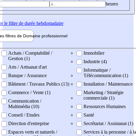
heures
er
le filtre de durée hebdomadaire
les filtres de
Domaine pro
fessionnel
ne professionel
Achats / Comptabilité /
Immobilier
Gestion (1)
Industrie (4)
Arts / Artisanat d'art
Informatique /
Banque / Assurance
Télécommunication (1)
Bâtiment / Travaux Publics (13)
Installation / Maintenance
Commerce / Vente (1)
Marketing / Stratégie
commerciale (1)
Communication /
Multimédia (10)
Ressources Humaines
Conseil / Etudes
Santé
Direction d'entreprise
Secrétariat / Assistanat (1)
Espaces verts et naturels /
Services à la personne / à l