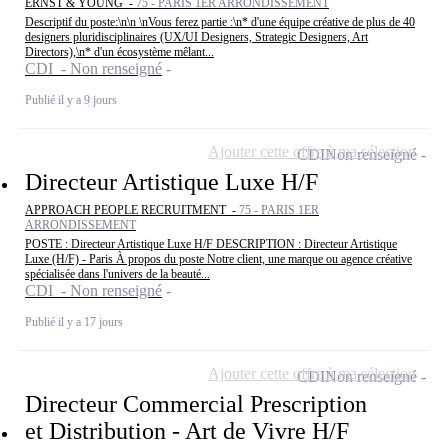
ERNST & YOUNG -
75 - PARIS 1ER ARRONDISSEMENT
Descriptif du poste:\n\n \nVous ferez partie :\n* d'une équipe créative de plus de 40
designers pluridisciplinaires (UX/UI Designers, Strategic Designers, Art
Directors),\n* d'un écosystème mêlant...
CDI - Non renseigné
Publié il y a 9 jours
Ajouter cette offre à ma sélection
CDI
Non renseigné
Directeur Artistique Luxe H/F
APPROACH PEOPLE RECRUITMENT -
75 - PARIS 1ER
ARRONDISSEMENT
POSTE : Directeur Artistique Luxe H/F DESCRIPTION : Directeur Artistique
Luxe (H/F) - Paris À propos du poste Notre client, une marque ou agence créative
spécialisée dans l'univers de la beauté...
CDI - Non renseigné
Publié il y a 17 jours
Ajouter cette offre à ma sélection
CDI
Non renseigné
Directeur Commercial Prescription
et Distribution - Art de Vivre H/F