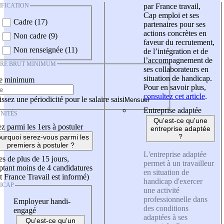
IFICATION
par France travail,
Cap emploi et ses
Cadre (17)
partenaires pour ses
actions concrètes en
Non cadre (9)
faveur du recrutement,
Non renseignée (11)
de l’intégration et de
l’accompagnement de
IRE BRUT MINIMUM
ses collaborateurs en
situation de handicap.
re minimum
Pour en savoir plus,
consultez cet article
.
ssez une périodicité pour le salaire saisi
Entreprise adaptée
NITÉS
Qu'est-ce qu'une
z parmi les 1ers à postuler
entreprise adaptée
?
urquoi serez-vous parmi les
premiers à postuler ?
L'entreprise adaptée
es de plus de 15 jours,
permet à un travailleur
tant moins de 4 candidatures
en situation de
t France Travail est informé)
handicap d'exercer
ICAP
une activité
professionnelle dans
Employeur handi-
des conditions
engagé
adaptées à ses
Qu'est-ce qu'un