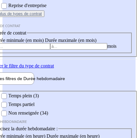
Reprise d'entreprise
plus
de types de contrat
 DE CONTRAT
ée de contrat
ée minimale (en mois)
Durée maximale (en mois)
mois
er
le filtre du type de contrat
les filtres de
Durée hebdo
madaire
 hebdomadaire
Temps plein (3)
Temps partiel
Non renseignée (34)
 HEBDOMADAIRE
cisez la durée hebdomadaire :
ée minimale (en heure)
Durée maximale (en heure)