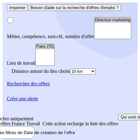
Imprimer
Besoin d'aide sur la recherche d'offres d'emploi ?
Métier, compétence, mot-clé, numéro d'offre
Lieu de travail
Distance autour du lieu choisi
Rechercher
des offres
Créer une alerte
Qui sont n
icher uniquement
 offres France Travail
Cette action recharge la liste des offres
les filtres de
Date de création
de l'offre