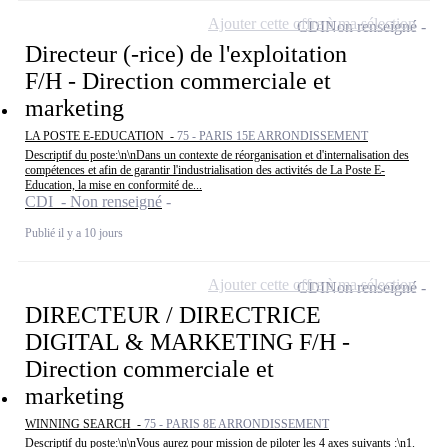
Ajouter cette offre à ma sélection
CDI
Non renseigné
Directeur (-rice) de l'exploitation
F/H - Direction commerciale et
marketing
LA POSTE E-EDUCATION -
75 - PARIS 15E ARRONDISSEMENT
Descriptif du poste:\n\nDans un contexte de réorganisation et d'internalisation des
compétences et afin de garantir l'industrialisation des activités de La Poste E-
Education, la mise en conformité de...
CDI - Non renseigné
Publié il y a 10 jours
Ajouter cette offre à ma sélection
CDI
Non renseigné
DIRECTEUR / DIRECTRICE
DIGITAL & MARKETING F/H -
Direction commerciale et
marketing
WINNING SEARCH -
75 - PARIS 8E ARRONDISSEMENT
Descriptif du poste:\n\nVous aurez pour mission de piloter les 4 axes suivants :\n1.