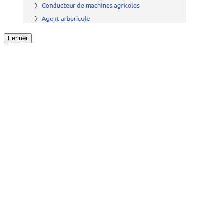
Fermer
Fermer
le détail de l'offre
/
Offre
sur
Offre précéden