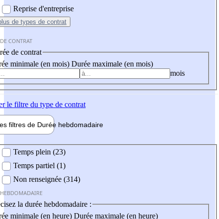
Reprise d'entreprise
plus
de types de contrat
 DE CONTRAT
ée de contrat
ée minimale (en mois)
Durée maximale (en mois)
mois
er
le filtre du type de contrat
les filtres de
Durée hebdo
madaire
 hebdomadaire
Temps plein (23)
Temps partiel (1)
Non renseignée (314)
 HEBDOMADAIRE
cisez la durée hebdomadaire :
ée minimale (en heure)
Durée maximale (en heure)