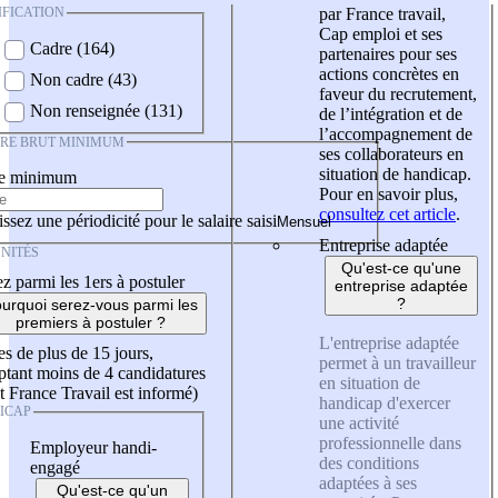
IFICATION
par France travail,
Cap emploi et ses
Cadre (164)
partenaires pour ses
actions concrètes en
Non cadre (43)
faveur du recrutement,
Non renseignée (131)
de l’intégration et de
l’accompagnement de
IRE BRUT MINIMUM
ses collaborateurs en
situation de handicap.
re minimum
Pour en savoir plus,
consultez cet article
.
ssez une périodicité pour le salaire saisi
Entreprise adaptée
NITÉS
Qu'est-ce qu'une
z parmi les 1ers à postuler
entreprise adaptée
?
urquoi serez-vous parmi les
premiers à postuler ?
L'entreprise adaptée
es de plus de 15 jours,
permet à un travailleur
tant moins de 4 candidatures
en situation de
t France Travail est informé)
handicap d'exercer
ICAP
une activité
professionnelle dans
Employeur handi-
des conditions
engagé
adaptées à ses
Qu'est-ce qu'un