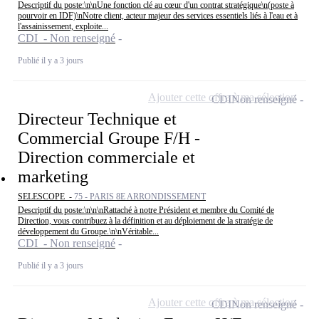
Descriptif du poste:\n\nUne fonction clé au cœur d'un contrat stratégique\n(poste à
pourvoir en IDF)\nNotre client, acteur majeur des services essentiels liés à l'eau et à
l'assainissement, exploite...
CDI - Non renseigné
Publié il y a 3 jours
Ajouter cette offre à ma sélection
CDI
Non renseigné
Directeur Technique et
Commercial Groupe F/H -
Direction commerciale et
marketing
SELESCOPE -
75 - PARIS 8E ARRONDISSEMENT
Descriptif du poste:\n\n\nRattaché à notre Président et membre du Comité de
Direction, vous contribuez à la définition et au déploiement de la stratégie de
développement du Groupe.\n\nVéritable...
CDI - Non renseigné
Publié il y a 3 jours
Ajouter cette offre à ma sélection
CDI
Non renseigné