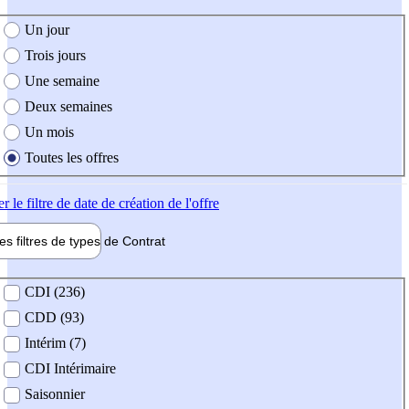
e création de l'offre
Un jour
Trois jours
Une semaine
Deux semaines
Un mois
Toutes les offres
er
le filtre de date de création de l'offre
les filtres de types de
Contrat
de contrat
CDI (236)
CDD (93)
Intérim (7)
CDI Intérimaire
Saisonnier