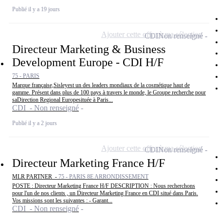
Publié il y a 19 jours
Ajouter cette offre à ma sélection
CDI
Non renseigné
Directeur Marketing & Business
Development Europe - CDI H/F
75 - PARIS
Marque française,Sisleyest un des leaders mondiaux de la cosmétique haut de
gamme. Présent dans plus de 100 pays à travers le monde, le Groupe recherche pour
saDirection Regional Europesituée à Paris...
CDI - Non renseigné
Publié il y a 2 jours
Ajouter cette offre à ma sélection
CDI
Non renseigné
Directeur Marketing France H/F
MLR PARTNER -
75 - PARIS 8E ARRONDISSEMENT
POSTE : Directeur Marketing France H/F DESCRIPTION : Nous recherchons
pour l'un de nos clients , un Directeur Marketing France en CDI situé dans Paris.
Vos missions sont les suivantes : - Garant...
CDI - Non renseigné