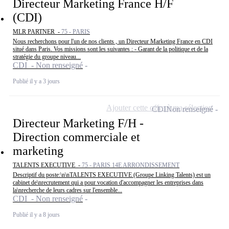
Directeur Marketing France H/F
(CDI)
MLR PARTNER -
75 - PARIS
Nous recherchons pour l'un de nos clients , un Directeur Marketing France en CDI
situé dans Paris. Vos missions sont les suivantes : - Garant de la politique et de la
stratégie du groupe niveau...
CDI - Non renseigné
Publié il y a 3 jours
Ajouter cette offre à ma sélection
CDI
Non renseigné
Directeur Marketing F/H -
Direction commerciale et
marketing
TALENTS EXECUTIVE -
75 - PARIS 14E ARRONDISSEMENT
Descriptif du poste:\n\nTALENTS EXECUTIVE (Groupe Linking Talents) est un
cabinet de\nrecrutement qui a pour vocation d'accompagner les entreprises dans
la\nrecherche de leurs cadres sur l'ensemble...
CDI - Non renseigné
Publié il y a 8 jours