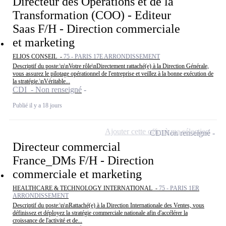
Directeur des Opérations et de la
Transformation (COO) - Editeur
Saas F/H - Direction commerciale
et marketing
ELIOS CONSEIL -
75 - PARIS 17E ARRONDISSEMENT
Descriptif du poste:\n\nVotre rôle\nDirectement rattaché(e) à la Direction Générale,
vous assurez le pilotage opérationnel de l'entreprise et veillez à la bonne exécution de
la stratégie.\nVéritable...
CDI - Non renseigné
Publié il y a 18 jours
Ajouter cette offre à ma sélection
CDI
Non renseigné
Directeur commercial
France_DMs F/H - Direction
commerciale et marketing
HEALTHCARE & TECHNOLOGY INTERNATIONAL -
75 - PARIS 1ER
ARRONDISSEMENT
Descriptif du poste:\n\nRattaché(e) à la Direction Internationale des Ventes, vous
définissez et déployez la stratégie commerciale nationale afin d'accélérer la
croissance de l'activité et de...