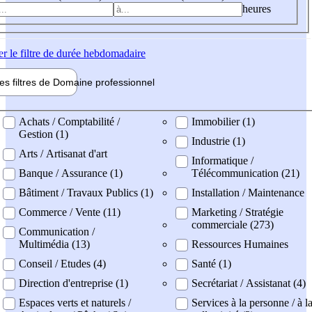
heures
er
le filtre de durée hebdomadaire
les filtres de
Domaine pro
fessionnel
ne professionel
Achats / Comptabilité /
Immobilier (1)
Gestion (1)
Industrie (1)
Arts / Artisanat d'art
Informatique /
Banque / Assurance (1)
Télécommunication (21)
Bâtiment / Travaux Publics (1)
Installation / Maintenance
Commerce / Vente (11)
Marketing / Stratégie
commerciale (273)
Communication /
Multimédia (13)
Ressources Humaines
Conseil / Etudes (4)
Santé (1)
Direction d'entreprise (1)
Secrétariat / Assistanat (4)
Espaces verts et naturels /
Services à la personne / à l