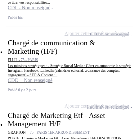
ce titre, vos responsabilités...
CDI - Non renseigné
Publié hier
Ajouter cette offre à ma sélection
CDD
Non renseigné
Chargé de communication &
Marketing (H/F)
ELLII -
75 - PARIS
Les missions stratégiques : - Stratégie Social Media : Gérer en autonomie la stratégie
Instagram, Facebook, LinkedIn (calendrier éditorial, croissance des comptes,
engagement) - SEO & Content :...
CDD - Non renseigné
Publié il y a 2 jours
Ajouter cette offre à ma sélection
Intérim
Non renseigné
Chargé de Marketing Etf - Asset
Management H/F
GRAFTON -
75 - PARIS 1ER ARRONDISSEMENT
POSTE : Chargé de Marketing Etf - Asset Management H/F DESCRIPTION :