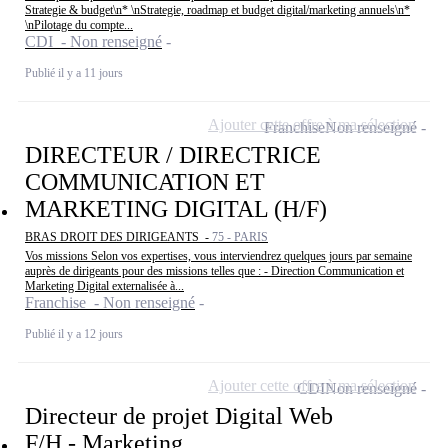
Strategie & budget\n* \nStrategie, roadmap et budget digital/marketing annuels\n*
\nPilotage du compte...
CDI - Non renseigné
Publié il y a 11 jours
Ajouter cette offre à ma sélection
Franchise
Non renseigné
DIRECTEUR / DIRECTRICE
COMMUNICATION ET
MARKETING DIGITAL (H/F)
BRAS DROIT DES DIRIGEANTS -
75 - PARIS
Vos missions Selon vos expertises, vous interviendrez quelques jours par semaine
auprès de dirigeants pour des missions telles que : - Direction Communication et
Marketing Digital externalisée à...
Franchise - Non renseigné
Publié il y a 12 jours
Ajouter cette offre à ma sélection
CDI
Non renseigné
Directeur de projet Digital Web
F/H - Marketing