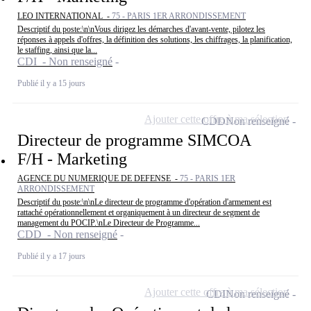
LEO INTERNATIONAL -
75 - PARIS 1ER ARRONDISSEMENT
Descriptif du poste:\n\nVous dirigez les démarches d'avant-vente, pilotez les
réponses à appels d'offres, la définition des solutions, les chiffrages, la planification,
le staffing, ainsi que la...
CDI - Non renseigné
Publié il y a 15 jours
Ajouter cette offre à ma sélection
CDD
Non renseigné
Directeur de programme SIMCOA
F/H - Marketing
AGENCE DU NUMERIQUE DE DEFENSE -
75 - PARIS 1ER
ARRONDISSEMENT
Descriptif du poste:\n\nLe directeur de programme d'opération d'armement est
rattaché opérationnellement et organiquement à un directeur de segment de
management du POCIP.\nLe Directeur de Programme...
CDD - Non renseigné
Publié il y a 17 jours
Ajouter cette offre à ma sélection
CDI
Non renseigné