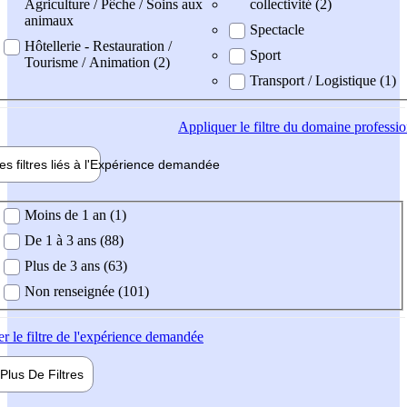
Agriculture / Pêche / Soins aux
collectivité (2)
animaux
Spectacle
Hôtellerie - Restauration /
Sport
Tourisme / Animation (2)
Transport / Logistique (1)
Appliquer
le filtre du domaine professi
es filtres liés à l'
Expérience
demandée
ience demandée
Moins de 1 an (1)
De 1 à 3 ans (88)
Plus de 3 ans (63)
Non renseignée (101)
er
le filtre de l'expérience demandée
Plus De
Filtres