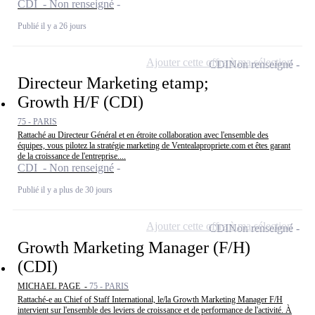
CDI - Non renseigné
Publié il y a 26 jours
Ajouter cette offre à ma sélection
CDI
Non renseigné
Directeur Marketing etamp;
Growth H/F (CDI)
75 - PARIS
Rattaché au Directeur Général et en étroite collaboration avec l'ensemble des
équipes, vous pilotez la stratégie marketing de Ventealapropriete.com et êtes garant
de la croissance de l'entreprise....
CDI - Non renseigné
Publié il y a plus de 30 jours
Ajouter cette offre à ma sélection
CDI
Non renseigné
Growth Marketing Manager (F/H)
(CDI)
MICHAEL PAGE -
75 - PARIS
Rattaché-e au Chief of Staff International, le/la Growth Marketing Manager F/H
intervient sur l'ensemble des leviers de croissance et de performance de l'activité. À