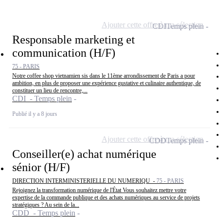
Ajouter cette offre à ma sélection
CDI
Temps plein
Responsable marketing et
communication (H/F)
75 - PARIS
Notre coffee shop vietnamien sis dans le 11ème arrondissement de Paris a pour
ambition, en plus de proposer une expérience gustative et culinaire authentique, de
constituer un lieu de rencontre,...
CDI - Temps plein
Publié il y a 8 jours
Ajouter cette offre à ma sélection
CDD
Temps plein
Conseiller(e) achat numérique
sénior (H/F)
DIRECTION INTERMINISTERIELLE DU NUMERIQU -
75 - PARIS
Rejoignez la transformation numérique de l'État Vous souhaitez mettre votre
expertise de la commande publique et des achats numériques au service de projets
stratégiques ? Au sein de la...
CDD - Temps plein