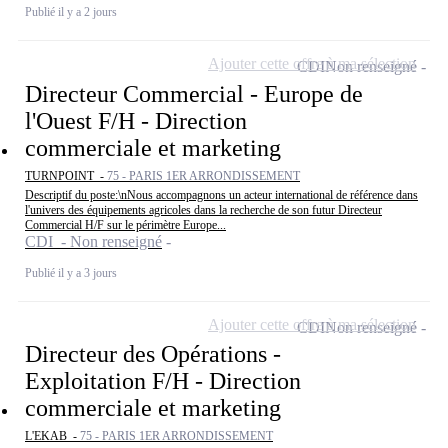
Publié il y a 2 jours
Ajouter cette offre à ma sélection
CDI
Non renseigné
Directeur Commercial - Europe de
l'Ouest F/H - Direction
commerciale et marketing
TURNPOINT -
75 - PARIS 1ER ARRONDISSEMENT
Descriptif du poste:\nNous accompagnons un acteur international de référence dans
l'univers des équipements agricoles dans la recherche de son futur Directeur
Commercial H/F sur le périmètre Europe...
CDI - Non renseigné
Publié il y a 3 jours
Ajouter cette offre à ma sélection
CDI
Non renseigné
Directeur des Opérations -
Exploitation F/H - Direction
commerciale et marketing
L'EKAB -
75 - PARIS 1ER ARRONDISSEMENT