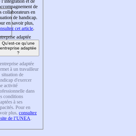
 l’intégration et de
’accompagnement de
s collaborateurs en
tuation de handicap.
ur en savoir plus,
nsultez cet article
.
treprise adaptée
Qu'est-ce qu'une
entreprise adaptée
?
entreprise adaptée
rmet à un travailleur
 situation de
ndicap d'exercer
e activité
ofessionnelle dans
s conditions
aptées à ses
pacités. Pour en
voir plus,
consultez
 site de l’UNEA
.