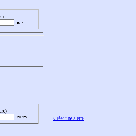
s)
mois
ure)
heures
Créer une alerte