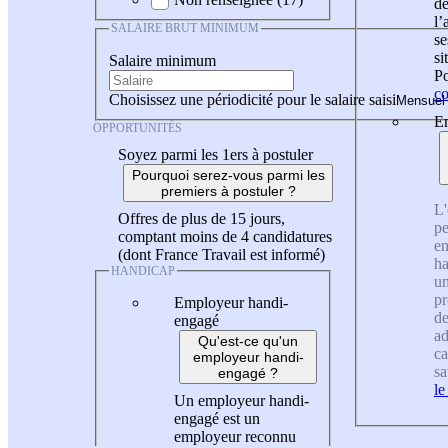
de
l
SALAIRE BRUT MINIMUM
se
si
Salaire minimum
Po
co
Choisissez une périodicité pour le salaire saisi
En
OPPORTUNITÉS
Soyez parmi les 1ers à postuler
Pourquoi serez-vous parmi les
premiers à postuler ?
L'
Offres de plus de 15 jours,
pe
comptant moins de 4 candidatures
en
(dont France Travail est informé)
ha
HANDICAP
un
pr
Employeur handi-
de
engagé
ad
Qu'est-ce qu'un
ca
employeur handi-
sa
engagé ?
le
Un employeur handi-
engagé est un
employeur reconnu