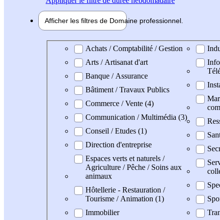
Appliquer
le filtre de durée hebdomadaire
Afficher les filtres de
Domaine pro
fessionnel
Domaine professionel
Achats / Comptabilité / Gestion
Indu
Arts / Artisanat d'art
Info
Tél
Banque / Assurance
Inst
Bâtiment / Travaux Publics
Mark
Commerce / Vente (4)
com
Communication / Multimédia (3)
Res
Conseil / Etudes (1)
San
Direction d'entreprise
Secr
Espaces verts et naturels /
Serv
Agriculture / Pêche / Soins aux
coll
animaux
Spe
Hôtellerie - Restauration /
Tourisme / Animation (1)
Spo
Immobilier
Tran