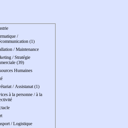
strie
rmatique /
écommunication (1)
allation / Maintenance
eting / Stratégie
merciale (39)
sources Humaines
té
étariat / Assistanat (1)
ices à la personne / à la
ectivité
ctacle
rt
sport / Logistique