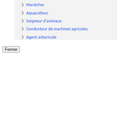
Fermer
Fermer
le détail de l'offre
/
Offre
sur
Offre précéden