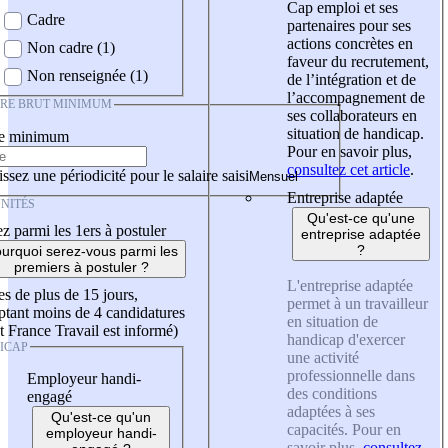
Cap emploi et ses
Cadre
partenaires pour ses
actions concrètes en
Non cadre (1)
faveur du recrutement,
Non renseignée (1)
de l’intégration et de
l’accompagnement de
IRE BRUT MINIMUM
ses collaborateurs en
situation de handicap.
re minimum
Pour en savoir plus,
consultez cet article
.
ssez une périodicité pour le salaire saisi
Entreprise adaptée
NITÉS
Qu'est-ce qu'une
z parmi les 1ers à postuler
entreprise adaptée
?
urquoi serez-vous parmi les
premiers à postuler ?
L'entreprise adaptée
es de plus de 15 jours,
permet à un travailleur
tant moins de 4 candidatures
en situation de
t France Travail est informé)
handicap d'exercer
ICAP
une activité
professionnelle dans
Employeur handi-
des conditions
engagé
adaptées à ses
Qu'est-ce qu'un
capacités. Pour en
employeur handi-
savoir plus,
consultez