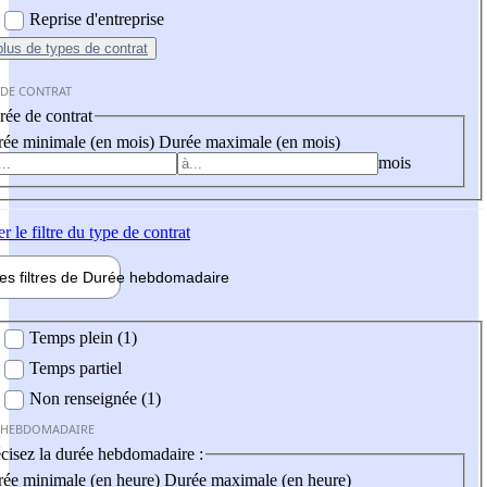
Reprise d'entreprise
plus
de types de contrat
 DE CONTRAT
ée de contrat
ée minimale (en mois)
Durée maximale (en mois)
mois
er
le filtre du type de contrat
les filtres de
Durée hebdo
madaire
 hebdomadaire
Temps plein (1)
Temps partiel
Non renseignée (1)
 HEBDOMADAIRE
cisez la durée hebdomadaire :
ée minimale (en heure)
Durée maximale (en heure)