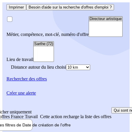
Imprimer
Besoin d'aide sur la recherche d'offres d'emploi ?
Métier, compétence, mot-clé, numéro d'offre
Lieu de travail
Distance autour du lieu choisi
Rechercher
des offres
Créer une alerte
Qui sont n
icher uniquement
 offres France Travail
Cette action recharge la liste des offres
les filtres de
Date de création
de l'offre