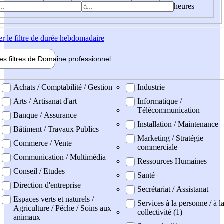
heures
er
le filtre de durée hebdomadaire
les filtres de
Domaine pro
fessionnel
ne professionel
Achats / Comptabilité / Gestion
Industrie
Arts / Artisanat d'art
Informatique /
Télécommunication
Banque / Assurance
Installation / Maintenance
Bâtiment / Travaux Publics
Marketing / Stratégie
Commerce / Vente
commerciale
Communication / Multimédia
Ressources Humaines
Conseil / Etudes
Santé
Direction d'entreprise
Secrétariat / Assistanat
Espaces verts et naturels /
Services à la personne / à l
Agriculture / Pêche / Soins aux
collectivité (1)
animaux