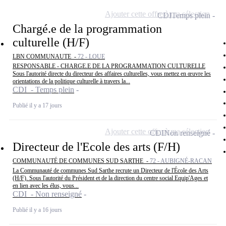
Ajouter cette offre à ma sélection
CDI
Temps plein
Chargé.e de la programmation
culturelle (H/F)
LBN COMMUNAUTE -
72 - LOUE
RESPONSABLE - CHARGE.E DE LA PROGRAMMATION CULTURELLE
Sous l'autorité directe du directeur des affaires culturelles, vous mettez en œuvre les
orientations de la politique culturelle à travers la...
CDI - Temps plein
Publié il y a 17 jours
Ajouter cette offre à ma sélection
CDI
Non renseigné
Directeur de l'Ecole des arts (F/H)
COMMUNAUTÉ DE COMMUNES SUD SARTHE -
72 - AUBIGNÉ-RACAN
La Communauté de communes Sud Sarthe recrute un Directeur de l'École des Arts
(H/F). Sous l'autorité du Président et de la direction du centre social Equip'Ages et
en lien avec les élus, vous...
CDI - Non renseigné
Publié il y a 16 jours