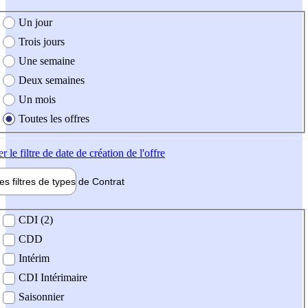
e création de l'offre
Un jour
Trois jours
Une semaine
Deux semaines
Un mois
Toutes les offres
er
le filtre de date de création de l'offre
les filtres de types de
Contrat
de contrat
CDI (2)
CDD
Intérim
CDI Intérimaire
Saisonnier