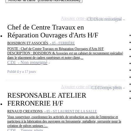
Ajouter cette offre à ma sélection
CDI
Non renseigné
Chef de Centre Travaux en
Réparation Ouvrages d'Arts H/F
BOISDRON ET ASSOCIÉS -
85 - FERRIÈRE
POSTE : Chef de Centre Travaux en Réparation Ouvrages d'Arts H/F
DESCRIPTION : BOISDRON & Associes est un cabinet de recrutement spécialisé
dans le placement de cadres supérieurs et notre client,...
CDI - Non renseigné
Publié il y a 17 jours
Ajouter cette offre à ma sélection
CDI
Temps plein
RESPONSABLE ATELIER
FERRONERIE H/F
RENAUD CREATIONS -
85 - ST LAURENT DE LA SALLE
Vous supervisez, coordonnez les activités de production au sein de l'entreprise et
participez à la fabrication des ouvrages en ferronnerie, métallerie, serrurerie pour la
création de pièces uniques :...
CDI - Temps plein