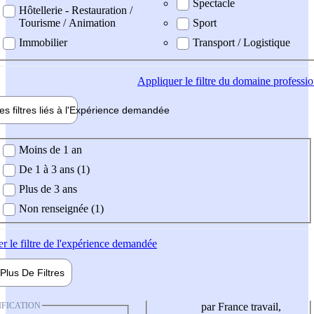
Spectacle
Hôtellerie - Restauration /
Tourisme / Animation
Sport
Immobilier
Transport / Logistique
Appliquer
le filtre du domaine professi
es filtres liés à l'
Expérience
demandée
ience demandée
Moins de 1 an
De 1 à 3 ans (1)
Plus de 3 ans
Non renseignée (1)
er
le filtre de l'expérience demandée
Plus De
Filtres
IFICATION
par France travail,