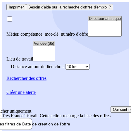
Imprimer
Besoin d'aide sur la recherche d'offres d'emploi ?
Métier, compétence, mot-clé, numéro d'offre
Lieu de travail
Distance autour du lieu choisi
Rechercher
des offres
Créer une alerte
Qui sont n
icher uniquement
 offres France Travail
Cette action recharge la liste des offres
les filtres de
Date de création
de l'offre