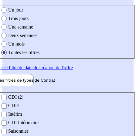
e création de l'offre
Un jour
Trois jours
Une semaine
Deux semaines
Un mois
Toutes les offres
er
le filtre de date de création de l'offre
les filtres de types de
Contrat
de contrat
CDI (2)
CDD
Intérim
CDI Intérimaire
Saisonnier