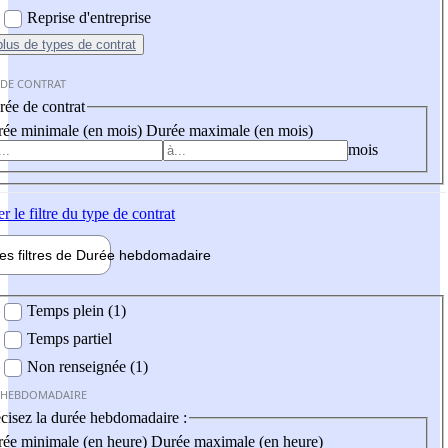
Reprise d'entreprise
plus
de types de contrat
 DE CONTRAT
ée de contrat
ée minimale (en mois)
Durée maximale (en mois)
mois
er
le filtre du type de contrat
les filtres de
Durée hebdo
madaire
 hebdomadaire
Temps plein (1)
Temps partiel
Non renseignée (1)
 HEBDOMADAIRE
cisez la durée hebdomadaire :
ée minimale (en heure)
Durée maximale (en heure)