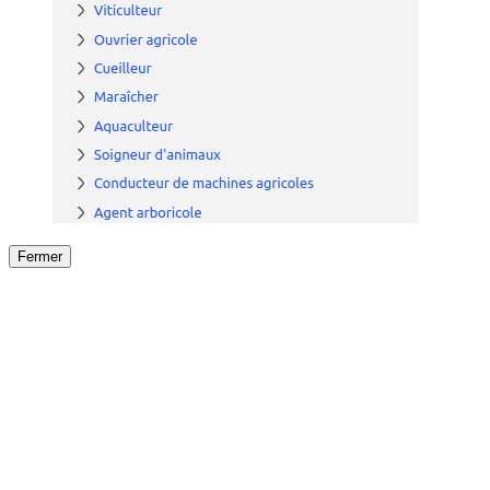
Fermer
Fermer
le détail de l'offre
/
Offre
sur
Offre précéden