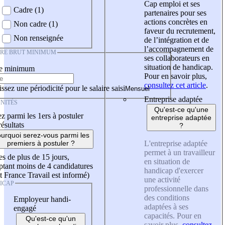
Cap emploi et ses
Cadre (1)
partenaires pour ses
actions concrètes en
Non cadre (1)
faveur du recrutement,
Non renseignée
de l’intégration et de
l’accompagnement de
IRE BRUT MINIMUM
ses collaborateurs en
situation de handicap.
re minimum
Pour en savoir plus,
consultez cet article
.
ssez une périodicité pour le salaire saisi
Entreprise adaptée
NITÉS
Qu'est-ce qu'une
z parmi les 1ers à postuler
entreprise adaptée
résultats
?
urquoi serez-vous parmi les
L'entreprise adaptée
premiers à postuler ?
permet à un travailleur
es de plus de 15 jours,
en situation de
tant moins de 4 candidatures
handicap d'exercer
t France Travail est informé)
une activité
ICAP
professionnelle dans
des conditions
Employeur handi-
adaptées à ses
engagé
capacités. Pour en
Qu'est-ce qu'un
savoir plus,
consultez