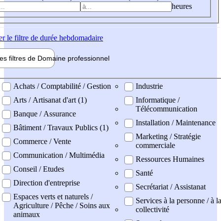
heures
er
le filtre de durée hebdomadaire
les filtres de
Domaine pro
fessionnel
ne professionel
Achats / Comptabilité / Gestion
Industrie
Arts / Artisanat d'art (1)
Informatique /
Télécommunication
Banque / Assurance
Installation / Maintenance
Bâtiment / Travaux Publics (1)
Marketing / Stratégie
Commerce / Vente
commerciale
Communication / Multimédia
Ressources Humaines
Conseil / Etudes
Santé
Direction d'entreprise
Secrétariat / Assistanat
Espaces verts et naturels /
Services à la personne / à l
Agriculture / Pêche / Soins aux
collectivité
animaux