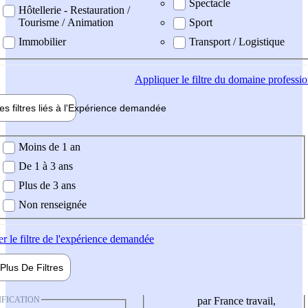
Spectacle
Hôtellerie - Restauration /
Tourisme / Animation
Sport
Immobilier
Transport / Logistique
Appliquer
le filtre du domaine professi
es filtres liés à l'
Expérience
demandée
ience demandée
Moins de 1 an
De 1 à 3 ans
Plus de 3 ans
Non renseignée
er
le filtre de l'expérience demandée
Plus De
Filtres
IFICATION
par France travail,