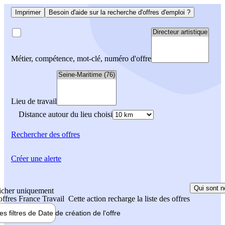
Imprimer
Besoin d'aide sur la recherche d'offres d'emploi ?
Métier, compétence, mot-clé, numéro d'offre
Lieu de travail
Distance autour du lieu choisi
Rechercher
des offres
Créer une alerte
Qui sont n
icher uniquement
 offres France Travail
Cette action recharge la liste des offres
les filtres de
Date de création
de l'offre