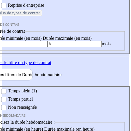
Reprise d'entreprise
plus
de types de contrat
 DE CONTRAT
ée de contrat
ée minimale (en mois)
Durée maximale (en mois)
mois
er
le filtre du type de contrat
les filtres de
Durée hebdo
madaire
 hebdomadaire
Temps plein (1)
Temps partiel
Non renseignée
 HEBDOMADAIRE
cisez la durée hebdomadaire :
ée minimale (en heure)
Durée maximale (en heure)