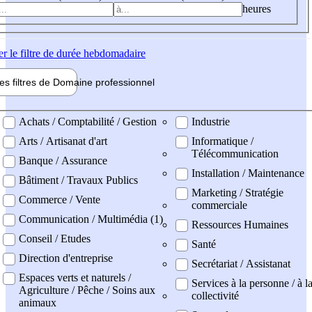
heures
er
le filtre de durée hebdomadaire
les filtres de
Domaine pro
fessionnel
ne professionel
Achats / Comptabilité / Gestion
Industrie
Arts / Artisanat d'art
Informatique /
Télécommunication
Banque / Assurance
Installation / Maintenance
Bâtiment / Travaux Publics
Marketing / Stratégie
Commerce / Vente
commerciale
Communication / Multimédia (1)
Ressources Humaines
Conseil / Etudes
Santé
Direction d'entreprise
Secrétariat / Assistanat
Espaces verts et naturels /
Services à la personne / à l
Agriculture / Pêche / Soins aux
collectivité
animaux