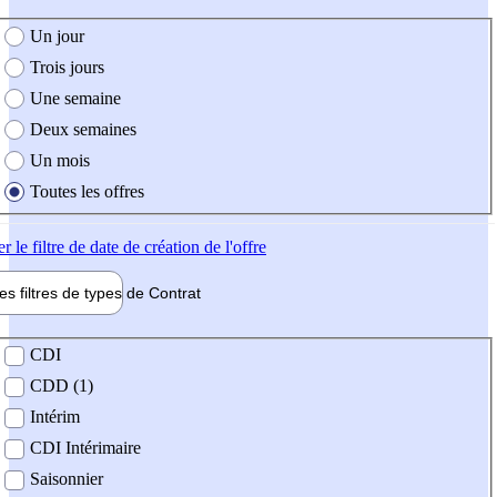
e création de l'offre
Un jour
Trois jours
Une semaine
Deux semaines
Un mois
Toutes les offres
er
le filtre de date de création de l'offre
les filtres de types de
Contrat
de contrat
CDI
CDD (1)
Intérim
CDI Intérimaire
Saisonnier