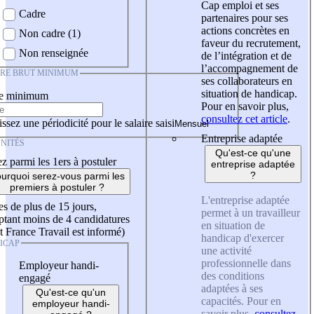
Cap emploi et ses
Cadre
partenaires pour ses
actions concrètes en
Non cadre (1)
faveur du recrutement,
Non renseignée
de l’intégration et de
l’accompagnement de
IRE BRUT MINIMUM
ses collaborateurs en
situation de handicap.
re minimum
Pour en savoir plus,
consultez cet article
.
ssez une périodicité pour le salaire saisi
Entreprise adaptée
NITÉS
Qu'est-ce qu'une
z parmi les 1ers à postuler
entreprise adaptée
?
urquoi serez-vous parmi les
premiers à postuler ?
L'entreprise adaptée
es de plus de 15 jours,
permet à un travailleur
tant moins de 4 candidatures
en situation de
t France Travail est informé)
handicap d'exercer
ICAP
une activité
professionnelle dans
Employeur handi-
des conditions
engagé
adaptées à ses
Qu'est-ce qu'un
capacités. Pour en
employeur handi-
savoir plus,
consultez