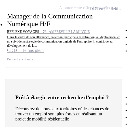
Ajouter cette offre à ma sélection
CDD
Temps plein
Manager de la Communication
Numérique H/F
REFLEXE VOYAGES -
76 - AMFREVILLE LA MI VOIE
Dans le cadre de son alternance, l'alternant participe à la définition, au déploiement et
au suivi de la stratégie de communication digitale de l'entreprise. Il contribue au
développement de la...
CDD - Temps plein
Publié il y a 8 jours
Prêt à élargir votre recherche d’emploi ?
Découvrez de nouveaux territoires où les chances de
trouver un emploi sont plus fortes en réalisant un
projet de mobilité résidentielle