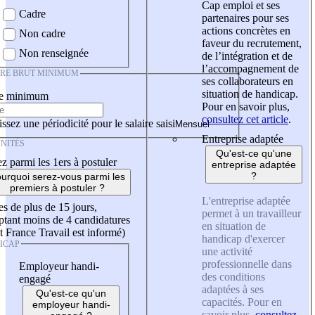
Cap emploi et ses
Cadre
partenaires pour ses
actions concrètes en
Non cadre
faveur du recrutement,
Non renseignée
de l’intégration et de
l’accompagnement de
IRE BRUT MINIMUM
ses collaborateurs en
situation de handicap.
re minimum
Pour en savoir plus,
consultez cet article
.
ssez une périodicité pour le salaire saisi
Entreprise adaptée
NITÉS
Qu'est-ce qu'une
z parmi les 1ers à postuler
entreprise adaptée
?
urquoi serez-vous parmi les
premiers à postuler ?
L'entreprise adaptée
es de plus de 15 jours,
permet à un travailleur
tant moins de 4 candidatures
en situation de
t France Travail est informé)
handicap d'exercer
ICAP
une activité
professionnelle dans
Employeur handi-
des conditions
engagé
adaptées à ses
Qu'est-ce qu'un
capacités. Pour en
employeur handi-
savoir plus,
consultez