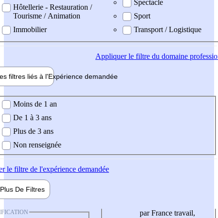
Spectacle
Hôtellerie - Restauration /
Tourisme / Animation
Sport
Immobilier
Transport / Logistique
Appliquer
le filtre du domaine professi
es filtres liés à l'
Expérience
demandée
ience demandée
Moins de 1 an
De 1 à 3 ans
Plus de 3 ans
Non renseignée
er
le filtre de l'expérience demandée
Plus De
Filtres
IFICATION
par France travail,