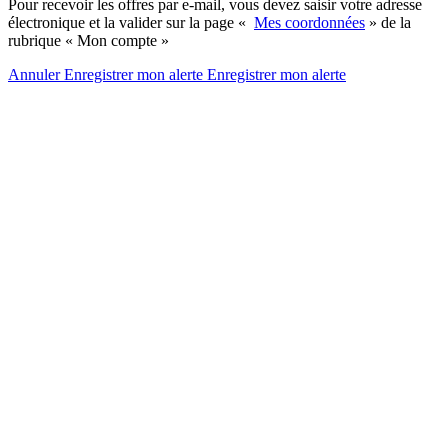
Pour recevoir les offres par e-mail, vous devez saisir votre adresse
électronique et la valider sur la page «
Mes coordonnées
» de la
rubrique « Mon compte »
Annuler
Enregistrer mon alerte
Enregistrer
mon alerte