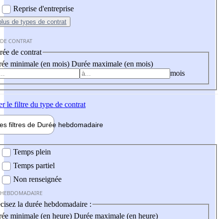
Reprise d'entreprise
plus
de types de contrat
 DE CONTRAT
ée de contrat
ée minimale (en mois)
Durée maximale (en mois)
mois
er
le filtre du type de contrat
les filtres de
Durée hebdo
madaire
 hebdomadaire
Temps plein
Temps partiel
Non renseignée
 HEBDOMADAIRE
cisez la durée hebdomadaire :
ée minimale (en heure)
Durée maximale (en heure)