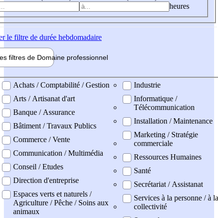
heures
er
le filtre de durée hebdomadaire
les filtres de
Domaine pro
fessionnel
ne professionel
Achats / Comptabilité / Gestion
Industrie
Arts / Artisanat d'art
Informatique /
Télécommunication
Banque / Assurance
Installation / Maintenance
Bâtiment / Travaux Publics
Marketing / Stratégie
Commerce / Vente
commerciale
Communication / Multimédia
Ressources Humaines
Conseil / Etudes
Santé
Direction d'entreprise
Secrétariat / Assistanat
Espaces verts et naturels /
Services à la personne / à l
Agriculture / Pêche / Soins aux
collectivité
animaux