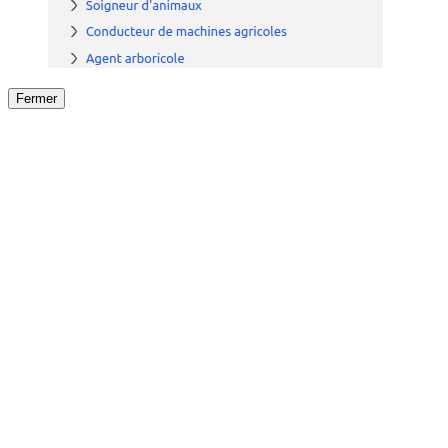
Fermer
Fermer
le détail de l'offre
/
Offre
sur
Offre précéden