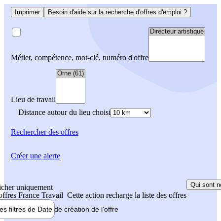
Imprimer
Besoin d'aide sur la recherche d'offres d'emploi ?
Métier, compétence, mot-clé, numéro d'offre
Lieu de travail
Distance autour du lieu choisi
Rechercher
des offres
Créer une alerte
Qui sont n
icher uniquement
 offres France Travail
Cette action recharge la liste des offres
les filtres de
Date de création
de l'offre