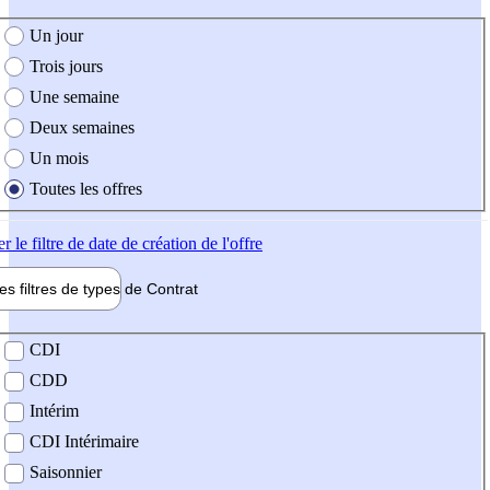
e création de l'offre
Un jour
Trois jours
Une semaine
Deux semaines
Un mois
Toutes les offres
er
le filtre de date de création de l'offre
les filtres de types de
Contrat
de contrat
CDI
CDD
Intérim
CDI Intérimaire
Saisonnier