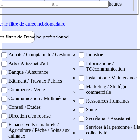
heures
er
le filtre de durée hebdomadaire
les filtres de
Domaine pro
fessionnel
ne professionel
Achats / Comptabilité / Gestion
Industrie
Arts / Artisanat d'art
Informatique /
Télécommunication
Banque / Assurance
Installation / Maintenance
Bâtiment / Travaux Publics
Marketing / Stratégie
Commerce / Vente
commerciale
Communication / Multimédia
Ressources Humaines
Conseil / Etudes
Santé
Direction d'entreprise
Secrétariat / Assistanat
Espaces verts et naturels /
Services à la personne / à l
Agriculture / Pêche / Soins aux
collectivité
animaux