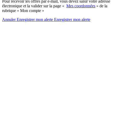
Pour recevoir les offres par e-mail, vous devez saisir votre adresse
électronique et la valider sur la page «
Mes coordonnées
» de la
rubrique « Mon compte »
Annuler
Enregistrer mon alerte
Enregistrer
mon alerte