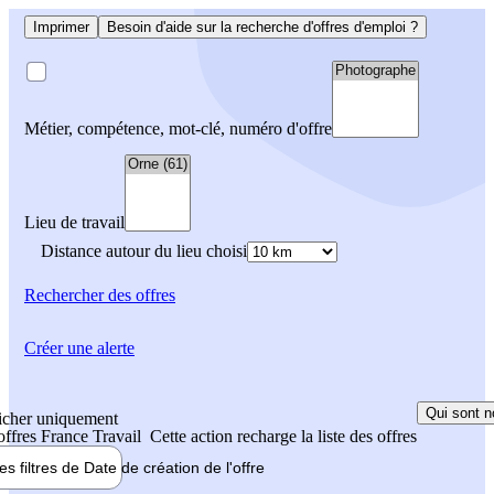
Imprimer
Besoin d'aide sur la recherche d'offres d'emploi ?
Métier, compétence, mot-clé, numéro d'offre
Lieu de travail
Distance autour du lieu choisi
Rechercher
des offres
Créer une alerte
Qui sont n
icher uniquement
 offres France Travail
Cette action recharge la liste des offres
les filtres de
Date de création
de l'offre