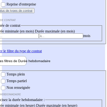
Reprise d'entreprise
plus
de types de contrat
 DE CONTRAT
ée de contrat
ée minimale (en mois)
Durée maximale (en mois)
mois
er
le filtre du type de contrat
les filtres de
Durée hebdo
madaire
 hebdomadaire
Temps plein
Temps partiel
Non renseignée
 HEBDOMADAIRE
cisez la durée hebdomadaire :
ée minimale (en heure)
Durée maximale (en heure)