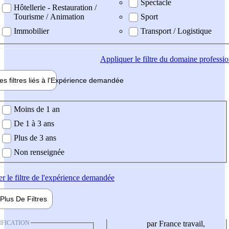
Spectacle
Hôtellerie - Restauration /
Tourisme / Animation
Sport
Immobilier
Transport / Logistique
Appliquer
le filtre du domaine professi
es filtres liés à l'
Expérience
demandée
ience demandée
Moins de 1 an
De 1 à 3 ans
Plus de 3 ans
Non renseignée
er
le filtre de l'expérience demandée
Plus De
Filtres
IFICATION
par France travail,