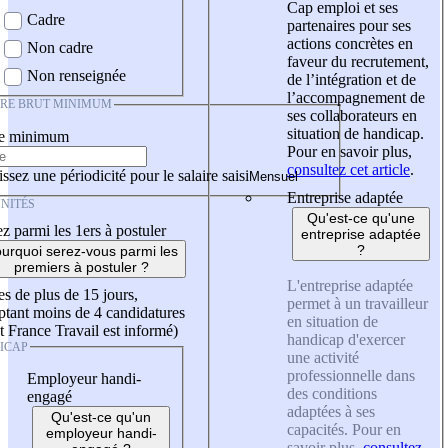
Cap emploi et ses
Cadre
partenaires pour ses
actions concrètes en
Non cadre
faveur du recrutement,
Non renseignée
de l’intégration et de
l’accompagnement de
IRE BRUT MINIMUM
ses collaborateurs en
situation de handicap.
re minimum
Pour en savoir plus,
consultez cet article
.
ssez une périodicité pour le salaire saisi
Entreprise adaptée
NITÉS
Qu'est-ce qu'une
z parmi les 1ers à postuler
entreprise adaptée
?
urquoi serez-vous parmi les
premiers à postuler ?
L'entreprise adaptée
es de plus de 15 jours,
permet à un travailleur
tant moins de 4 candidatures
en situation de
t France Travail est informé)
handicap d'exercer
ICAP
une activité
professionnelle dans
Employeur handi-
des conditions
engagé
adaptées à ses
Qu'est-ce qu'un
capacités. Pour en
employeur handi-
savoir plus,
consultez