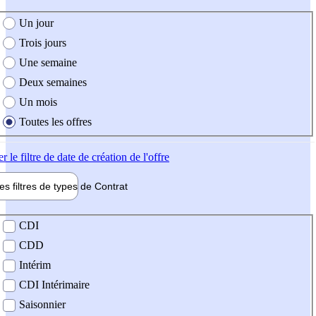
e création de l'offre
Un jour
Trois jours
Une semaine
Deux semaines
Un mois
Toutes les offres
er
le filtre de date de création de l'offre
les filtres de types de
Contrat
de contrat
CDI
CDD
Intérim
CDI Intérimaire
Saisonnier