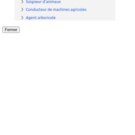
Fermer
Fermer
le détail de l'offre
/
Offre
sur
Offre précéden