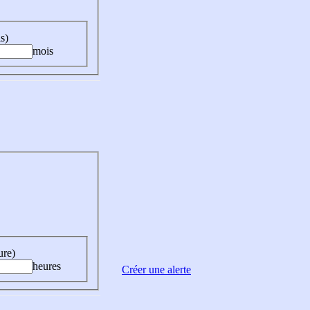
s)
mois
ure)
heures
Créer une alerte