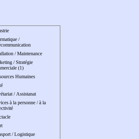
strie
rmatique /
écommunication
allation / Maintenance
eting / Stratégie
merciale (1)
sources Humaines
té
étariat / Assistanat
ices à la personne / à la
ectivité
ctacle
rt
sport / Logistique