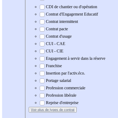
CDI de chantier ou d'opération
Contrat d'Engagement Educatif
Contrat intermittent
Contrat pacte
Contrat d'usage
CUI - CAE
CUI - CIE
Engagement à servir dans la réserve
Franchise
Insertion par l'activ.éco.
Portage salarial
Profession commerciale
Profession libérale
Reprise d'entreprise
Voir plus
de types de contrat