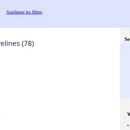
Appliquer
les filtres
Se
elines (78)
V