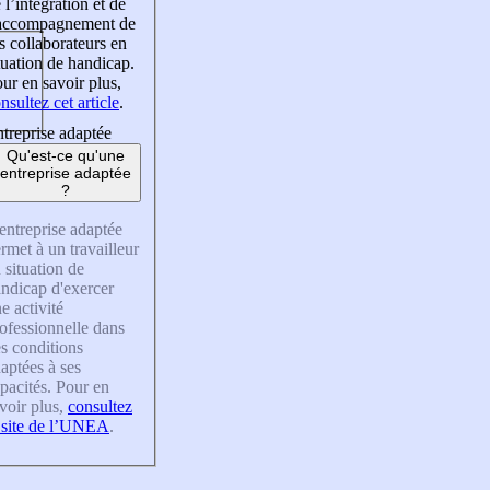
 l’intégration et de
’accompagnement de
s collaborateurs en
tuation de handicap.
ur en savoir plus,
nsultez cet article
.
treprise adaptée
Qu'est-ce qu'une
entreprise adaptée
?
entreprise adaptée
rmet à un travailleur
 situation de
ndicap d'exercer
e activité
ofessionnelle dans
s conditions
aptées à ses
pacités. Pour en
voir plus,
consultez
 site de l’UNEA
.