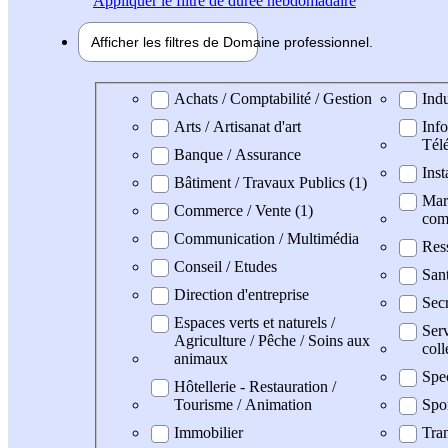
Appliquer
le filtre de durée hebdomadaire
Afficher les filtres de
Domaine pro
fessionnel
Domaine professionel
Achats / Comptabilité / Gestion
Indu
Arts / Artisanat d'art
Info
Tél
Banque / Assurance
Inst
Bâtiment / Travaux Publics (1)
Mark
Commerce / Vente (1)
com
Communication / Multimédia
Res
Conseil / Etudes
San
Direction d'entreprise
Secr
Espaces verts et naturels /
Serv
Agriculture / Pêche / Soins aux
coll
animaux
Spe
Hôtellerie - Restauration /
Tourisme / Animation
Spo
Immobilier
Tran