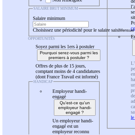
de
l
SALAIRE BRUT MINIMUM
se
si
Salaire minimum
Po
co
Choisissez une périodicité pour le salaire saisi
En
OPPORTUNITÉS
Soyez parmi les 1ers à postuler
Pourquoi serez-vous parmi les
premiers à postuler ?
L'
Offres de plus de 15 jours,
pe
comptant moins de 4 candidatures
en
(dont France Travail est informé)
ha
HANDICAP
un
pr
Employeur handi-
de
engagé
ad
Qu'est-ce qu'un
ca
employeur handi-
sa
engagé ?
le
Un employeur handi-
engagé est un
employeur reconnu