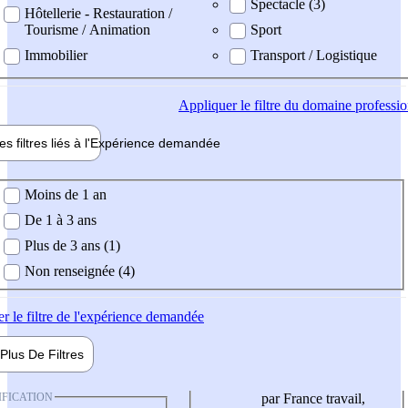
Spectacle (3)
Hôtellerie - Restauration /
Tourisme / Animation
Sport
Immobilier
Transport / Logistique
Appliquer
le filtre du domaine professi
es filtres liés à l'
Expérience
demandée
ience demandée
Moins de 1 an
De 1 à 3 ans
Plus de 3 ans (1)
Non renseignée (4)
er
le filtre de l'expérience demandée
Plus De
Filtres
IFICATION
par France travail,