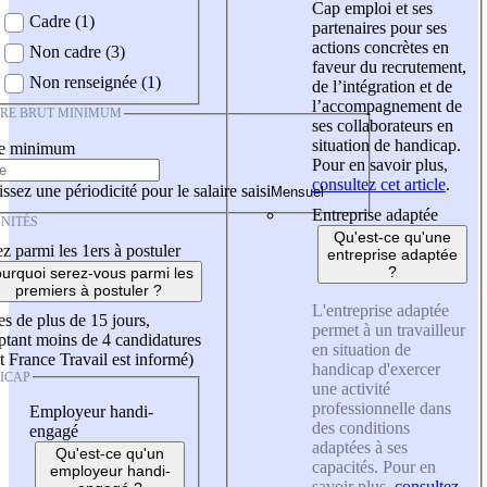
Cap emploi et ses
Cadre (1)
partenaires pour ses
actions concrètes en
Non cadre (3)
faveur du recrutement,
Non renseignée (1)
de l’intégration et de
l’accompagnement de
IRE BRUT MINIMUM
ses collaborateurs en
situation de handicap.
re minimum
Pour en savoir plus,
consultez cet article
.
ssez une périodicité pour le salaire saisi
Entreprise adaptée
NITÉS
Qu'est-ce qu'une
z parmi les 1ers à postuler
entreprise adaptée
?
urquoi serez-vous parmi les
premiers à postuler ?
L'entreprise adaptée
es de plus de 15 jours,
permet à un travailleur
tant moins de 4 candidatures
en situation de
t France Travail est informé)
handicap d'exercer
ICAP
une activité
professionnelle dans
Employeur handi-
des conditions
engagé
adaptées à ses
Qu'est-ce qu'un
capacités. Pour en
employeur handi-
savoir plus,
consultez