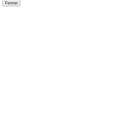
Fermer
Fermer
le détail de l'offre
/
Offre
sur
Offre précéden