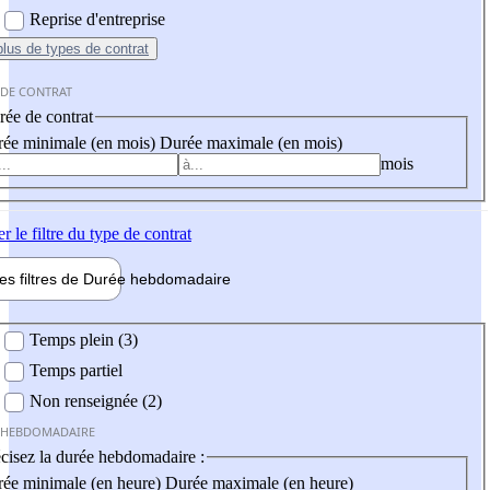
Reprise d'entreprise
plus
de types de contrat
 DE CONTRAT
ée de contrat
ée minimale (en mois)
Durée maximale (en mois)
mois
er
le filtre du type de contrat
les filtres de
Durée hebdo
madaire
 hebdomadaire
Temps plein (3)
Temps partiel
Non renseignée (2)
 HEBDOMADAIRE
cisez la durée hebdomadaire :
ée minimale (en heure)
Durée maximale (en heure)