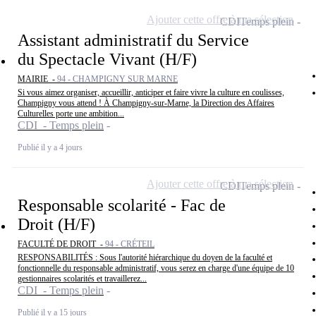
Ajouter cette offre à ma sélection
CDI
Temps plein
Assistant administratif du Service
du Spectacle Vivant (H/F)
MAIRIE -
94 - CHAMPIGNY SUR MARNE
Si vous aimez organiser, accueillir, anticiper et faire vivre la culture en coulisses,
Champigny vous attend ! À Champigny-sur-Marne, la Direction des Affaires
Culturelles porte une ambition...
CDI - Temps plein
Publié il y a 4 jours
Ajouter cette offre à ma sélection
CDI
Temps plein
Responsable scolarité - Fac de
Droit (H/F)
FACULTÉ DE DROIT -
94 - CRÉTEIL
RESPONSABILITÉS : Sous l'autorité hiérarchique du doyen de la faculté et
fonctionnelle du responsable administratif, vous serez en charge d'une équipe de 10
gestionnaires scolarités et travaillerez...
CDI - Temps plein
Publié il y a 15 jours