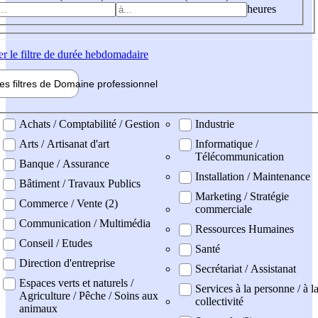
heures
er
le filtre de durée hebdomadaire
les filtres de
Domaine pro
fessionnel
ne professionel
Achats / Comptabilité / Gestion
Industrie
Arts / Artisanat d'art
Informatique /
Télécommunication
Banque / Assurance
Installation / Maintenance
Bâtiment / Travaux Publics
Marketing / Stratégie
Commerce / Vente (2)
commerciale
Communication / Multimédia
Ressources Humaines
Conseil / Etudes
Santé
Direction d'entreprise
Secrétariat / Assistanat
Espaces verts et naturels /
Services à la personne / à l
Agriculture / Pêche / Soins aux
collectivité
animaux