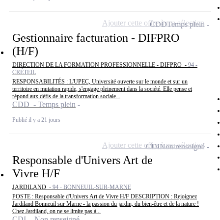
Ajouter cette offre à ma sélection
CDD
Temps plein
Gestionnaire facturation - DIFPRO
(H/F)
DIRECTION DE LA FORMATION PROFESSIONNELLE - DIFPRO -
94 -
CRÉTEIL
RESPONSABILITÉS : L'UPEC, Université ouverte sur le monde et sur un
territoire en mutation rapide, s'engage pleinement dans la société. Elle pense et
répond aux défis de la transformation sociale...
CDD - Temps plein
Publié il y a 21 jours
Ajouter cette offre à ma sélection
CDI
Non renseigné
Responsable d'Univers Art de
Vivre H/F
JARDILAND -
94 - BONNEUIL-SUR-MARNE
POSTE : Responsable d'Univers Art de Vivre H/F DESCRIPTION : Rejoignez
Jardiland Bonneuil sur Marne - la passion du jardin, du bien-être et de la nature !
Chez Jardiland, on ne se limite pas à...
CDI - Non renseigné