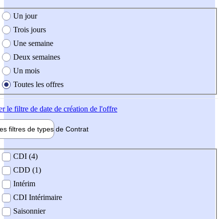
e création de l'offre
Un jour
Trois jours
Une semaine
Deux semaines
Un mois
Toutes les offres
er
le filtre de date de création de l'offre
les filtres de types de
Contrat
de contrat
CDI (4)
CDD (1)
Intérim
CDI Intérimaire
Saisonnier