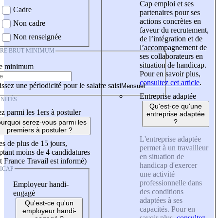
Cap emploi et ses
Cadre
partenaires pour ses
actions concrètes en
Non cadre
faveur du recrutement,
Non renseignée
de l’intégration et de
l’accompagnement de
IRE BRUT MINIMUM
ses collaborateurs en
situation de handicap.
re minimum
Pour en savoir plus,
consultez cet article
.
ssez une périodicité pour le salaire saisi
Entreprise adaptée
NITÉS
Qu'est-ce qu'une
z parmi les 1ers à postuler
entreprise adaptée
?
urquoi serez-vous parmi les
premiers à postuler ?
L'entreprise adaptée
es de plus de 15 jours,
permet à un travailleur
tant moins de 4 candidatures
en situation de
t France Travail est informé)
handicap d'exercer
ICAP
une activité
professionnelle dans
Employeur handi-
des conditions
engagé
adaptées à ses
Qu'est-ce qu'un
capacités. Pour en
employeur handi-
savoir plus,
consultez