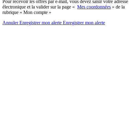
Pour recevoir les offres par e-mail, vous devez saisir votre adresse
électronique et la valider sur la page «
Mes coordonnées
» de la
rubrique « Mon compte »
Annuler
Enregistrer mon alerte
Enregistrer
mon alerte