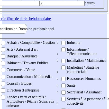
heures
er
le filtre de durée hebdomadaire
les filtres de
Domaine pro
fessionnel
ne professionel
Achats / Comptabilité / Gestion
Industrie
Arts / Artisanat d'art
Informatique /
Télécommunication
Banque / Assurance
Installation / Maintenance
Bâtiment / Travaux Publics
Marketing / Stratégie
Commerce / Vente
commerciale
Communication / Multimédia
Ressources Humaines
Conseil / Etudes
Santé
Direction d'entreprise
Secrétariat / Assistanat
Espaces verts et naturels /
Services à la personne / à l
Agriculture / Pêche / Soins aux
collectivité
animaux