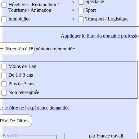
Spectacle
Hôtellerie - Restauration /
Tourisme / Animation
Sport
Immobilier
Transport / Logistique
Appliquer
le filtre du domaine professi
es filtres liés à l'
Expérience
demandée
ience demandée
Moins de 1 an
De 1 à 3 ans
Plus de 3 ans
Non renseignée
er
le filtre de l'expérience demandée
Plus De
Filtres
IFICATION
par France travail,