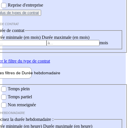
Reprise d'entreprise
plus
de types de contrat
 DE CONTRAT
ée de contrat
ée minimale (en mois)
Durée maximale (en mois)
mois
er
le filtre du type de contrat
les filtres de
Durée hebdo
madaire
 hebdomadaire
Temps plein
Temps partiel
Non renseignée
 HEBDOMADAIRE
cisez la durée hebdomadaire :
ée minimale (en heure)
Durée maximale (en heure)