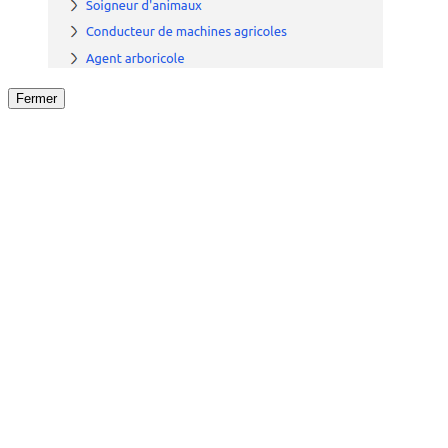
Fermer
Fermer
le détail de l'offre
/
Offre
sur
Offre précéden