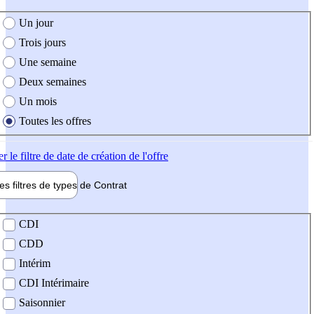
e création de l'offre
Un jour
Trois jours
Une semaine
Deux semaines
Un mois
Toutes les offres
er
le filtre de date de création de l'offre
les filtres de types de
Contrat
de contrat
CDI
CDD
Intérim
CDI Intérimaire
Saisonnier