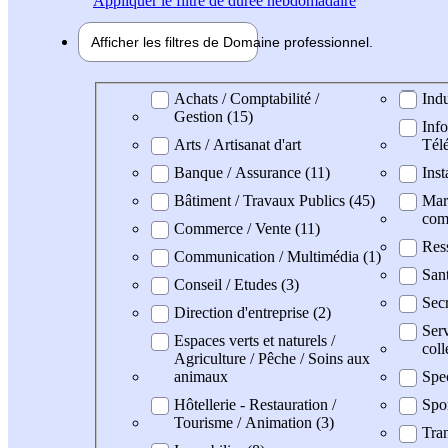
Appliquer
le filtre de durée hebdomadaire
Afficher les filtres de
Domaine pro
fessionnel
Domaine professionel
Achats / Comptabilité /
Indu
Gestion (15)
Info
Arts / Artisanat d'art
Tél
Banque / Assurance (11)
Inst
Bâtiment / Travaux Publics (45)
Mark
com
Commerce / Vente (11)
Res
Communication / Multimédia (1)
Sant
Conseil / Etudes (3)
Secr
Direction d'entreprise (2)
Serv
Espaces verts et naturels /
coll
Agriculture / Pêche / Soins aux
animaux
Spec
Hôtellerie - Restauration /
Spo
Tourisme / Animation (3)
Tran