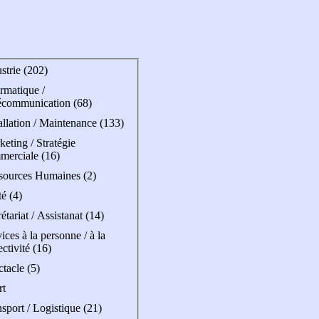
strie (202)
rmatique /
écommunication (68)
allation / Maintenance (133)
eting / Stratégie
merciale (16)
sources Humaines (2)
é (4)
étariat / Assistanat (14)
ices à la personne / à la
ectivité (16)
tacle (5)
rt
sport / Logistique (21)