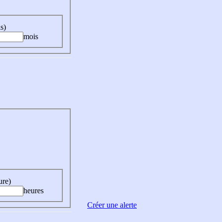
s)
mois
ure)
heures
Créer une alerte