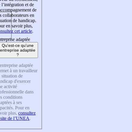
 l’intégration et de
’accompagnement de
s collaborateurs en
tuation de handicap.
ur en savoir plus,
nsultez cet article
.
treprise adaptée
Qu'est-ce qu'une
entreprise adaptée
?
entreprise adaptée
rmet à un travailleur
 situation de
ndicap d'exercer
e activité
ofessionnelle dans
s conditions
aptées à ses
pacités. Pour en
voir plus,
consultez
 site de l’UNEA
.