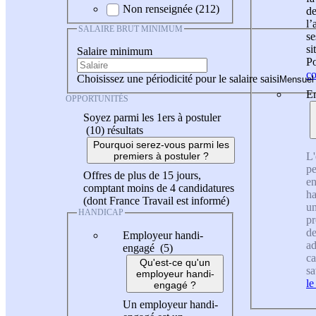
Non renseignée (212)
de
l
SALAIRE BRUT MINIMUM
se
si
Salaire minimum
Po
co
Choisissez une périodicité pour le salaire saisi
En
OPPORTUNITÉS
Soyez parmi les 1ers à postuler
(10)
résultats
Pourquoi serez-vous parmi les
L'
premiers à postuler ?
pe
Offres de plus de 15 jours,
en
comptant moins de 4 candidatures
ha
(dont France Travail est informé)
un
HANDICAP
pr
de
Employeur handi-
ad
engagé (5)
ca
Qu'est-ce qu'un
sa
employeur handi-
le
engagé ?
Un employeur handi-