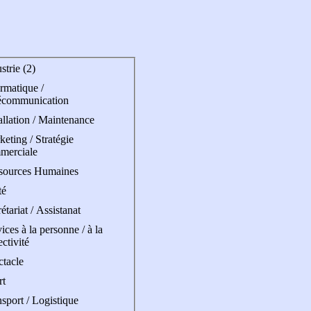
strie (2)
rmatique /
écommunication
allation / Maintenance
eting / Stratégie
merciale
sources Humaines
té
étariat / Assistanat
ices à la personne / à la
ectivité
ctacle
rt
sport / Logistique