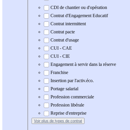
CDI de chantier ou d'opération
Contrat d'Engagement Educatif
Contrat intermittent
Contrat pacte
Contrat d'usage
CUI - CAE
CUI - CIE
Engagement à servir dans la réserve
Franchise
Insertion par l'activ.éco.
Portage salarial
Profession commerciale
Profession libérale
Reprise d'entreprise
Voir plus
de types de contrat