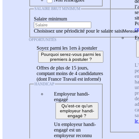
de
l
SALAIRE BRUT MINIMUM
se
si
Salaire minimum
Po
co
Choisissez une périodicité pour le salaire saisi
En
OPPORTUNITÉS
Soyez parmi les 1ers à postuler
Pourquoi serez-vous parmi les
premiers à postuler ?
L'
Offres de plus de 15 jours,
pe
comptant moins de 4 candidatures
en
(dont France Travail est informé)
ha
HANDICAP
un
pr
Employeur handi-
de
engagé
ad
Qu'est-ce qu'un
ca
employeur handi-
sa
engagé ?
le
Un employeur handi-
engagé est un
employeur reconnu