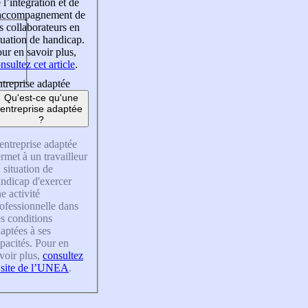
 l’intégration et de
’accompagnement de
s collaborateurs en
tuation de handicap.
ur en savoir plus,
nsultez cet article
.
treprise adaptée
Qu'est-ce qu'une
entreprise adaptée
?
entreprise adaptée
rmet à un travailleur
 situation de
ndicap d'exercer
e activité
ofessionnelle dans
s conditions
aptées à ses
pacités. Pour en
voir plus,
consultez
 site de l’UNEA
.