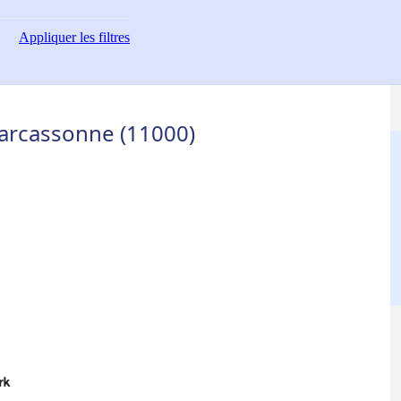
Appliquer
les filtres
Carcassonne (11000)