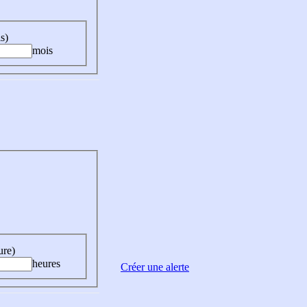
s)
mois
ure)
heures
Créer une alerte