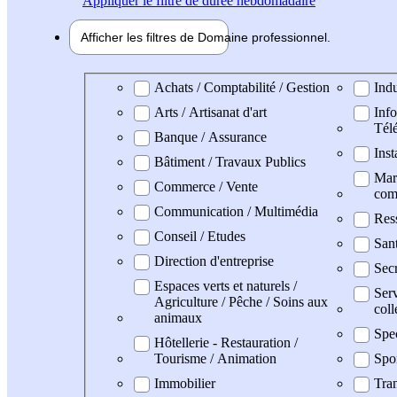
Appliquer
le filtre de durée hebdomadaire
Afficher les filtres de
Domaine pro
fessionnel
Domaine professionel
Achats / Comptabilité / Gestion
Indu
Arts / Artisanat d'art
Info
Tél
Banque / Assurance
Inst
Bâtiment / Travaux Publics
Mark
Commerce / Vente
com
Communication / Multimédia
Res
Conseil / Etudes
San
Direction d'entreprise
Secr
Espaces verts et naturels /
Serv
Agriculture / Pêche / Soins aux
coll
animaux
Spe
Hôtellerie - Restauration /
Tourisme / Animation
Spo
Immobilier
Tran