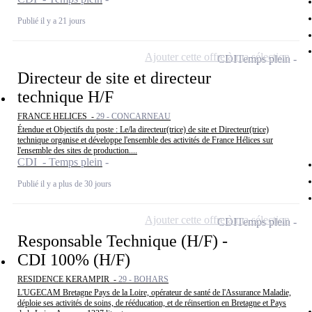
Publié il y a 21 jours
Ajouter cette offre à ma sélection
CDI
Temps plein
Directeur de site et directeur
technique H/F
FRANCE HELICES -
29 - CONCARNEAU
Étendue et Objectifs du poste : Le/la directeur(trice) de site et Directeur(trice)
technique organise et développe l'ensemble des activités de France Hélices sur
l'ensemble des sites de production....
CDI - Temps plein
Publié il y a plus de 30 jours
Ajouter cette offre à ma sélection
CDI
Temps plein
Responsable Technique (H/F) -
CDI 100% (H/F)
RESIDENCE KERAMPIR -
29 - BOHARS
L'UGECAM Bretagne Pays de la Loire, opérateur de santé de l'Assurance Maladie,
déploie ses activités de soins, de rééducation, et de réinsertion en Bretagne et Pays