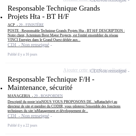
Responsable Technique Grands
Projets Hta - BT H/F
ACP -
29 - FINISTÈRE
POSTE : Responsable Technique Grands Projets Hta - BT H/F DESCRIPTION :
Notre client, Actemium Brest Major Projects, est l'entité ensemblier du réseau
VINCI Energies dans le Grand Ouest dédiée aux...
CDI - Non renseigné
Publié il y a 16 jours
Ajouter cette offre à ma sélection
CDI
Non renseigné
Responsable Technique F/H -
Maintenance, sécurité
MANAGERIA -
29 - ROSPORDEN
Descriptif du poste:\n\nNOUS VOUS PROPOSONS DE...\nRattaché(e) au
directeur de site et membre du CODIR, vous piloterez l'ensemble des fonctions
techniques du site.\nManagement et développement de...
CDI - Non renseigné
Publié il y a 22 jours