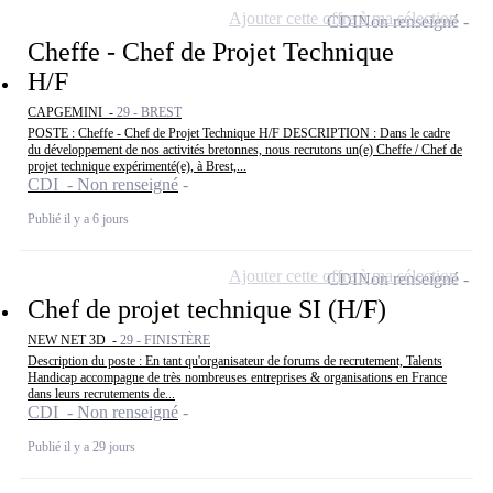
Ajouter cette offre à ma sélection
CDI
Non renseigné
Cheffe - Chef de Projet Technique
H/F
CAPGEMINI -
29 - BREST
POSTE : Cheffe - Chef de Projet Technique H/F DESCRIPTION : Dans le cadre
du développement de nos activités bretonnes, nous recrutons un(e) Cheffe / Chef de
projet technique expérimenté(e), à Brest,...
CDI - Non renseigné
Publié il y a 6 jours
Ajouter cette offre à ma sélection
CDI
Non renseigné
Chef de projet technique SI (H/F)
NEW NET 3D -
29 - FINISTÈRE
Description du poste : En tant qu'organisateur de forums de recrutement, Talents
Handicap accompagne de très nombreuses entreprises & organisations en France
dans leurs recrutements de...
CDI - Non renseigné
Publié il y a 29 jours