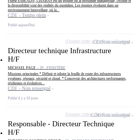
Fidèle à son ADN, CHABAS est un groupe où la proximité managériale, l'écoute et
la disponibilité sont des réalités du quotidien. Les équipes évoluent dans un
environnement bienveillant, où la...
CDI - Temps plein
Publié aujourd'hui
Ajouter cette offre à ma sélection
CDI
Non renseigné
Directeur technique Infrastructure
H/F
MICHAEL PAGE -
29 - FINISTÈRE
Missions principales * Définir et piloter la feuille de route des infrastructures
systèmes, réseaux, sécurité et cloud. * Concevoir des architectures performantes,
résilientes et évolutives...
CDI - Non renseigné
Publié il y a 10 jours
Ajouter cette offre à ma sélection
CDD
Non renseigné
Responsable - Directeur Technique
H/F