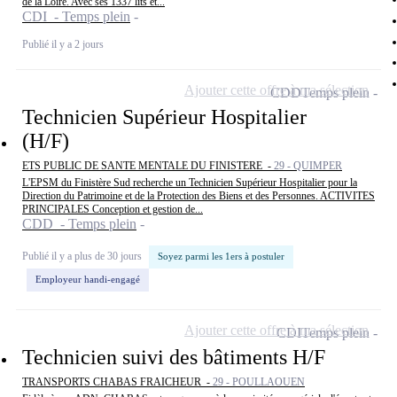
de la Loire. Avec ses 1337 lits et...
CDI - Temps plein
Publié il y a 2 jours
Ajouter cette offre à ma sélection
CDD
Temps plein
Technicien Supérieur Hospitalier
(H/F)
ETS PUBLIC DE SANTE MENTALE DU FINISTERE -
29 - QUIMPER
L'EPSM du Finistère Sud recherche un Technicien Supérieur Hospitalier pour la
Direction du Patrimoine et de la Protection des Biens et des Personnes. ACTIVITES
PRINCIPALES Conception et gestion de...
CDD - Temps plein
Publié il y a plus de 30 jours
Soyez parmi les 1ers à postuler
Employeur handi-engagé
Ajouter cette offre à ma sélection
CDI
Temps plein
Technicien suivi des bâtiments H/F
TRANSPORTS CHABAS FRAICHEUR -
29 - POULLAOUEN