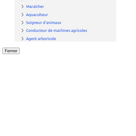
Fermer
Fermer
le détail de l'offre
/
Offre
sur
Offre précéden