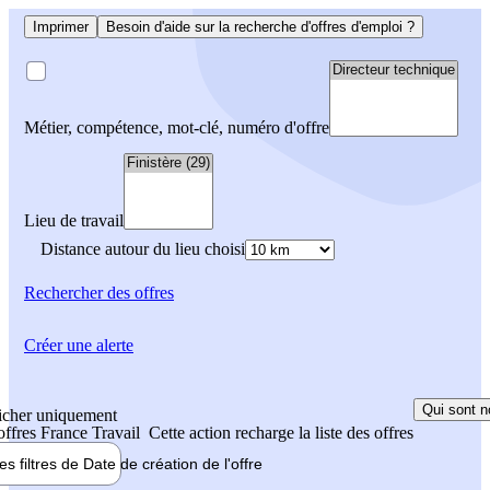
Imprimer
Besoin d'aide sur la recherche d'offres d'emploi ?
Métier, compétence, mot-clé, numéro d'offre
Lieu de travail
Distance autour du lieu choisi
Rechercher
des offres
Créer une alerte
Qui sont n
icher uniquement
 offres France Travail
Cette action recharge la liste des offres
les filtres de
Date de création
de l'offre