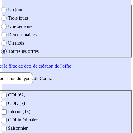
e création de l'offre
Un jour
Trois jours
Une semaine
Deux semaines
Un mois
Toutes les offres
er
le filtre de date de création de l'offre
les filtres de types de
Contrat
de contrat
CDI (62)
CDD (7)
Intérim (13)
CDI Intérimaire
Saisonnier