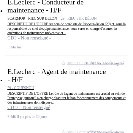
E.Leclerc - Conducteur de
maintenance - H/F
SCARMOR - RIEC SUR BELON -
29 - RIEC-SUR-BÉLON
DESCRIPTIF DE L'OFFRE Au sein de notre site de Riec-sur-Belon (29) et, sous la
responsabilité du chef d'équipe maintenance, vous serez en charge d'assurer les
opérations de maintenance préventive et...
CDI - Non renseigné
Publié hier
Ajouter cette offre à ma sélection
CDD
Non renseigné
E.Leclerc - Agent de maintenance
- H/F
29 - GOUESNOU
DESCRIPTIF DE L'OFFRE Le rôle de l'agent de maintenance est crucial au sein de
l'entreprise, puisqu'il a en charge d'assurer le bon fonctionnement des équipements et
des infrastructures dont dispose...
CDD - Non renseigné
Publié il y a plus de 30 jours
Ajouter cette offre à ma sélection
CDI
Non renseigné