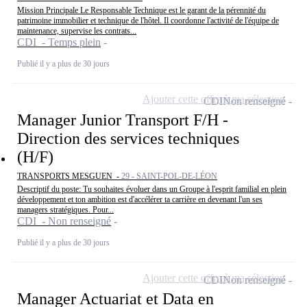
Mission Principale Le Responsable Technique est le garant de la pérennité du
patrimoine immobilier et technique de l'hôtel. Il coordonne l'activité de l'équipe de
maintenance, supervise les contrats...
CDI - Temps plein
Publié il y a plus de 30 jours
Ajouter cette offre à ma sélection
CDI
Non renseigné
Manager Junior Transport F/H -
Direction des services techniques
(H/F)
TRANSPORTS MESGUEN -
29 - SAINT-POL-DE-LÉON
Descriptif du poste: Tu souhaites évoluer dans un Groupe à l'esprit familial en plein
développement et ton ambition est d'accélérer ta carrière en devenant l'un ses
managers stratégiques. Pour...
CDI - Non renseigné
Publié il y a plus de 30 jours
Ajouter cette offre à ma sélection
CDI
Non renseigné
Manager Actuariat et Data en