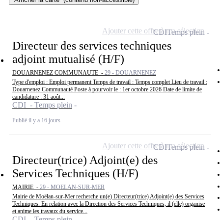
Ajouter cette offre à ma sélection
CDI
Temps plein
Directeur des services techniques
adjoint mutualisé (H/F)
DOUARNENEZ COMMUNAUTE -
29 - DOUARNENEZ
Type d'emploi : Emploi permanent Temps de travail : Temps complet Lieu de travail :
Douarnenez Communauté Poste à pourvoir le : 1er octobre 2026 Date de limite de
candidature : 31 août...
CDI - Temps plein
Publié il y a 16 jours
Ajouter cette offre à ma sélection
CDI
Temps plein
Directeur(trice) Adjoint(e) des
Services Techniques (H/F)
MAIRIE -
29 - MOELAN-SUR-MER
Mairie de Moëlan-sur-Mer recherche un(e) Directeur(trice) Adjoint(e) des Services
Techniques. En relation avec la Direction des Services Techniques, il (elle) organise
et anime les travaux du service...
CDI - Temps plein