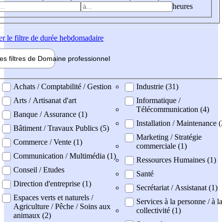
heures
er
le filtre de durée hebdomadaire
les filtres de
Domaine pro
fessionnel
ne professionel
Achats / Comptabilité / Gestion
Industrie (31)
Arts / Artisanat d'art
Informatique /
Télécommunication (4)
Banque / Assurance (1)
Installation / Maintenance 
Bâtiment / Travaux Publics (5)
Marketing / Stratégie
Commerce / Vente (1)
commerciale (1)
Communication / Multimédia (1)
Ressources Humaines (1)
Conseil / Etudes
Santé
Direction d'entreprise (1)
Secrétariat / Assistanat (1)
Espaces verts et naturels /
Services à la personne / à l
Agriculture / Pêche / Soins aux
collectivité (1)
animaux (2)