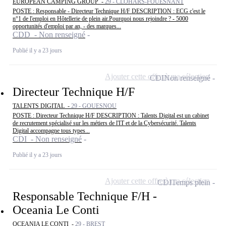
EUROPEAN CAMPING GROUP -
29 - CLOHARS-FOUESNANT
POSTE : Responsable - Directeur Technique H/F DESCRIPTION : ECG c'est le
n°1 de l'emploi en Hôtellerie de plein air.Pourquoi nous rejoindre ? - 5000
opportunités d'emploi par an, - des marques...
CDD - Non renseigné
Publié il y a 23 jours
Ajouter cette offre à ma sélection
CDI
Non renseigné
Directeur Technique H/F
TALENTS DIGITAL -
29 - GOUESNOU
POSTE : Directeur Technique H/F DESCRIPTION : Talents Digital est un cabinet
de recrutement spécialisé sur les métiers de l'IT et de la Cybersécurité. Talents
Digital accompagne tous types...
CDI - Non renseigné
Publié il y a 23 jours
Ajouter cette offre à ma sélection
CDI
Temps plein
Responsable Technique F/H -
Oceania Le Conti
OCEANIA LE CONTI -
29 - BREST