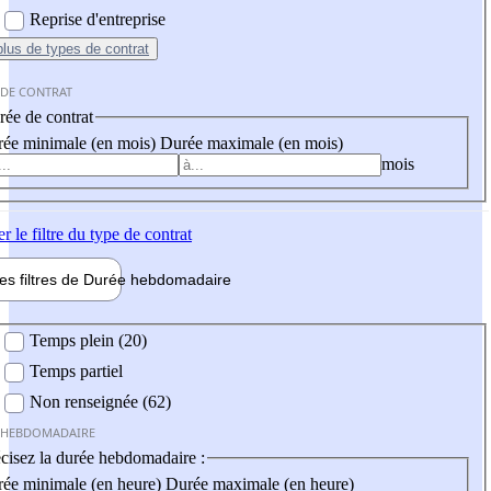
Reprise d'entreprise
plus
de types de contrat
 DE CONTRAT
ée de contrat
ée minimale (en mois)
Durée maximale (en mois)
mois
er
le filtre du type de contrat
les filtres de
Durée hebdo
madaire
 hebdomadaire
Temps plein (20)
Temps partiel
Non renseignée (62)
 HEBDOMADAIRE
cisez la durée hebdomadaire :
ée minimale (en heure)
Durée maximale (en heure)