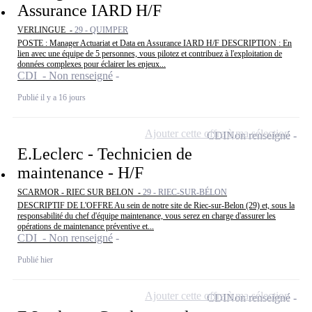
Assurance IARD H/F
VERLINGUE -
29 - QUIMPER
POSTE : Manager Actuariat et Data en Assurance IARD H/F DESCRIPTION : En
lien avec une équipe de 5 personnes, vous pilotez et contribuez à l'exploitation de
données complexes pour éclairer les enjeux...
CDI - Non renseigné
Publié il y a 16 jours
Ajouter cette offre à ma sélection
CDI
Non renseigné
E.Leclerc - Technicien de
maintenance - H/F
SCARMOR - RIEC SUR BELON -
29 - RIEC-SUR-BÉLON
DESCRIPTIF DE L'OFFRE Au sein de notre site de Riec-sur-Belon (29) et, sous la
responsabilité du chef d'équipe maintenance, vous serez en charge d'assurer les
opérations de maintenance préventive et...
CDI - Non renseigné
Publié hier
Ajouter cette offre à ma sélection
CDI
Non renseigné