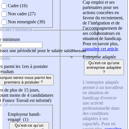
Cap emploi et ses
Cadre (16)
partenaires pour ses
actions concrètes en
Non cadre (27)
faveur du recrutement,
Non renseignée (39)
de l’intégration et de
l’accompagnement de
IRE BRUT MINIMUM
ses collaborateurs en
situation de handicap.
re minimum
Pour en savoir plus,
consultez cet article
.
ssez une périodicité pour le salaire saisi
Entreprise adaptée
NITÉS
Qu'est-ce qu'une
z parmi les 1ers à postuler
entreprise adaptée
résultats
?
urquoi serez-vous parmi les
L'entreprise adaptée
premiers à postuler ?
permet à un travailleur
es de plus de 15 jours,
en situation de
tant moins de 4 candidatures
handicap d'exercer
t France Travail est informé)
une activité
ICAP
professionnelle dans
des conditions
Employeur handi-
adaptées à ses
engagé (1)
capacités. Pour en
Qu'est-ce qu'un
savoir plus,
consultez