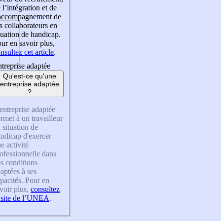
 l’intégration et de
’accompagnement de
s collaborateurs en
tuation de handicap.
ur en savoir plus,
nsultez cet article
.
treprise adaptée
Qu'est-ce qu'une
entreprise adaptée
?
entreprise adaptée
rmet à un travailleur
 situation de
ndicap d'exercer
e activité
ofessionnelle dans
s conditions
aptées à ses
pacités. Pour en
voir plus,
consultez
 site de l’UNEA
.