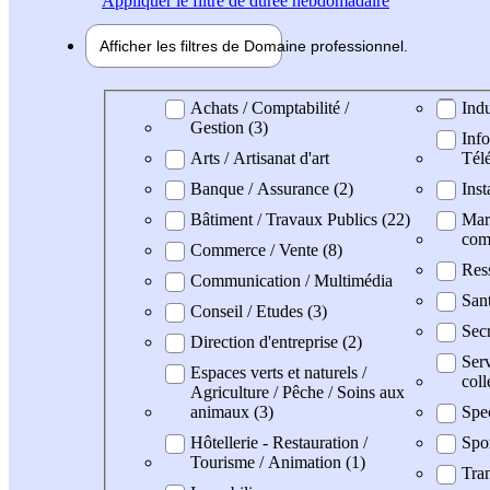
Appliquer
le filtre de durée hebdomadaire
Afficher les filtres de
Domaine pro
fessionnel
Domaine professionel
Achats / Comptabilité /
Indu
Gestion (3)
Info
Arts / Artisanat d'art
Tél
Banque / Assurance (2)
Inst
Bâtiment / Travaux Publics (22)
Mark
com
Commerce / Vente (8)
Res
Communication / Multimédia
Sant
Conseil / Etudes (3)
Secr
Direction d'entreprise (2)
Serv
Espaces verts et naturels /
coll
Agriculture / Pêche / Soins aux
animaux (3)
Spe
Hôtellerie - Restauration /
Spo
Tourisme / Animation (1)
Tran