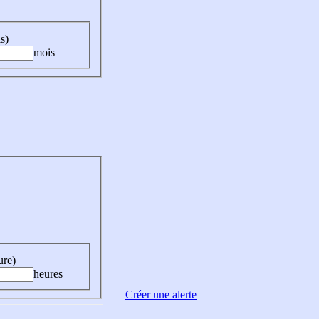
s)
mois
ure)
heures
Créer une alerte