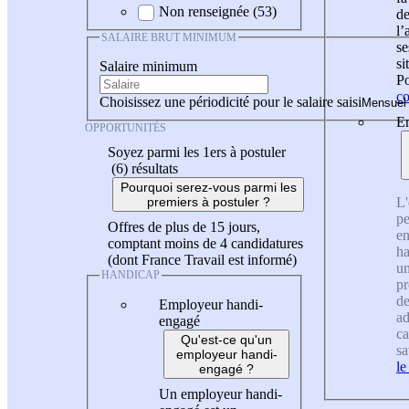
Non renseignée (53)
de
l
SALAIRE BRUT MINIMUM
se
si
Salaire minimum
Po
co
Choisissez une périodicité pour le salaire saisi
En
OPPORTUNITÉS
Soyez parmi les 1ers à postuler
(6)
résultats
Pourquoi serez-vous parmi les
L'
premiers à postuler ?
pe
Offres de plus de 15 jours,
en
comptant moins de 4 candidatures
ha
(dont France Travail est informé)
un
HANDICAP
pr
de
Employeur handi-
ad
engagé
ca
Qu'est-ce qu'un
sa
employeur handi-
le
engagé ?
Un employeur handi-