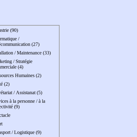
strie (90)
rmatique /
écommunication (27)
allation / Maintenance (33)
eting / Stratégie
merciale (4)
sources Humaines (2)
é (2)
étariat / Assistanat (5)
ices à la personne / à la
ectivité (9)
ctacle
rt
sport / Logistique (9)