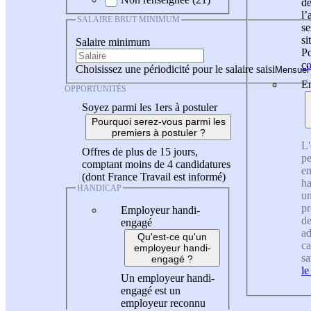
de
l
SALAIRE BRUT MINIMUM
se
si
Salaire minimum
Po
co
Choisissez une périodicité pour le salaire saisi
En
OPPORTUNITÉS
Soyez parmi les 1ers à postuler
Pourquoi serez-vous parmi les
premiers à postuler ?
L'
Offres de plus de 15 jours,
pe
comptant moins de 4 candidatures
en
(dont France Travail est informé)
ha
HANDICAP
un
pr
Employeur handi-
de
engagé
ad
Qu'est-ce qu'un
ca
employeur handi-
sa
engagé ?
le
Un employeur handi-
engagé est un
employeur reconnu