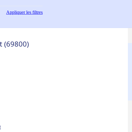
Appliquer
les filtres
t (69800)