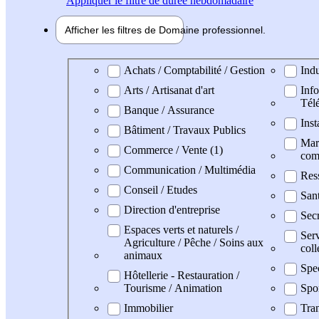
Appliquer
le filtre de durée hebdomadaire
Afficher les filtres de
Domaine pro
fessionnel
Domaine professionel
Achats / Comptabilité / Gestion
Indu
Arts / Artisanat d'art
Info
Tél
Banque / Assurance
Inst
Bâtiment / Travaux Publics
Mark
Commerce / Vente (1)
com
Communication / Multimédia
Res
Conseil / Etudes
San
Direction d'entreprise
Secr
Espaces verts et naturels /
Serv
Agriculture / Pêche / Soins aux
coll
animaux
Spe
Hôtellerie - Restauration /
Tourisme / Animation
Spo
Immobilier
Tran