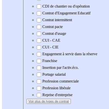
CDI de chantier ou d'opération
Contrat d'Engagement Educatif
Contrat intermittent
Contrat pacte
Contrat d'usage
CUI - CAE
CUI - CIE
Engagement à servir dans la réserve
Franchise
Insertion par l'activ.éco.
Portage salarial
Profession commerciale
Profession libérale
Reprise d'entreprise
Voir plus
de types de contrat