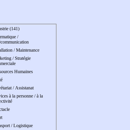
strie (141)
rmatique /
écommunication
allation / Maintenance
eting / Stratégie
merciale
sources Humaines
té
étariat / Assistanat
ices à la personne / à la
ectivité
ctacle
rt
sport / Logistique