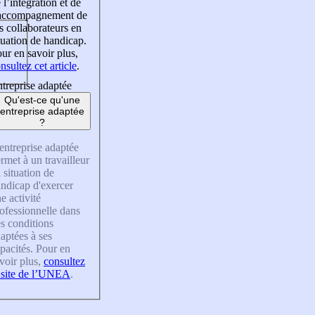
 l’intégration et de
’accompagnement de
s collaborateurs en
tuation de handicap.
ur en savoir plus,
nsultez cet article
.
treprise adaptée
Qu'est-ce qu'une
entreprise adaptée
?
entreprise adaptée
rmet à un travailleur
 situation de
ndicap d'exercer
e activité
ofessionnelle dans
s conditions
aptées à ses
pacités. Pour en
voir plus,
consultez
 site de l’UNEA
.