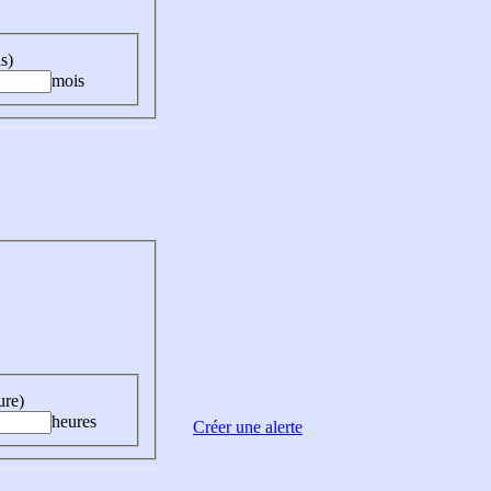
s)
mois
ure)
heures
Créer une alerte