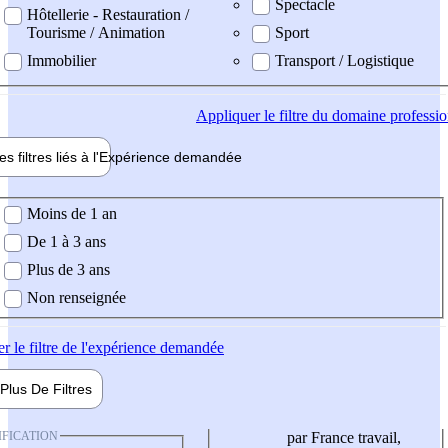
Spectacle
Hôtellerie - Restauration /
Tourisme / Animation
Sport
Immobilier
Transport / Logistique
Appliquer
le filtre du domaine professi
es filtres liés à l'
Expérience
demandée
ience demandée
Moins de 1 an
De 1 à 3 ans
Plus de 3 ans
Non renseignée
er
le filtre de l'expérience demandée
Plus De
Filtres
IFICATION
par France travail,