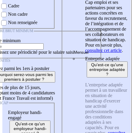
Cap emploi et ses
Cadre
partenaires pour ses
actions concrètes en
Non cadre
faveur du recrutement,
Non renseignée
de l’intégration et de
l’accompagnement de
IRE BRUT MINIMUM
ses collaborateurs en
situation de handicap.
re minimum
Pour en savoir plus,
consultez cet article
.
ssez une périodicité pour le salaire saisi
Entreprise adaptée
NITÉS
Qu'est-ce qu'une
z parmi les 1ers à postuler
entreprise adaptée
?
urquoi serez-vous parmi les
premiers à postuler ?
L'entreprise adaptée
es de plus de 15 jours,
permet à un travailleur
tant moins de 4 candidatures
en situation de
t France Travail est informé)
handicap d'exercer
ICAP
une activité
professionnelle dans
Employeur handi-
des conditions
engagé
adaptées à ses
Qu'est-ce qu'un
capacités. Pour en
employeur handi-
savoir plus,
consultez