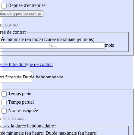
Reprise d'entreprise
plus
de types de contrat
 DE CONTRAT
ée de contrat
ée minimale (en mois)
Durée maximale (en mois)
mois
er
le filtre du type de contrat
les filtres de
Durée hebdo
madaire
 hebdomadaire
Temps plein
Temps partiel
Non renseignée
 HEBDOMADAIRE
cisez la durée hebdomadaire :
ée minimale (en heure)
Durée maximale (en heure)