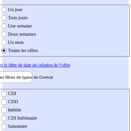
e création de l'offre
Un jour
Trois jours
Une semaine
Deux semaines
Un mois
Toutes les offres
er
le filtre de date de création de l'offre
les filtres de types de
Contrat
de contrat
CDI
CDD
Intérim
CDI Intérimaire
Saisonnier