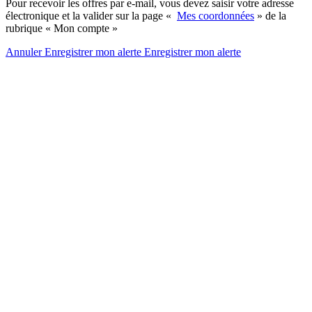
Pour recevoir les offres par e-mail, vous devez saisir votre adresse
électronique et la valider sur la page «
Mes coordonnées
» de la
rubrique « Mon compte »
Annuler
Enregistrer mon alerte
Enregistrer
mon alerte