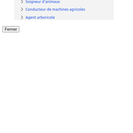
Fermer
Fermer
le détail de l'offre
/
Offre
sur
Offre précéden