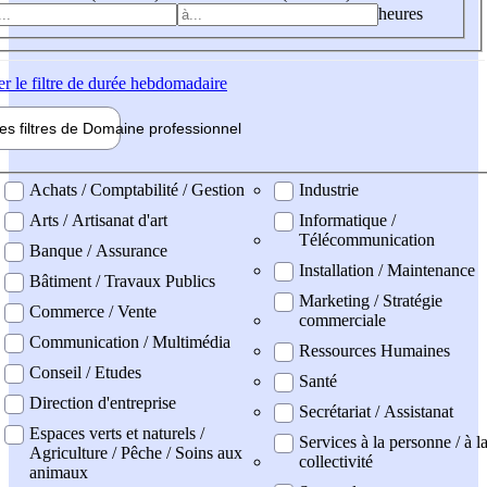
heures
er
le filtre de durée hebdomadaire
les filtres de
Domaine pro
fessionnel
ne professionel
Achats / Comptabilité / Gestion
Industrie
Arts / Artisanat d'art
Informatique /
Télécommunication
Banque / Assurance
Installation / Maintenance
Bâtiment / Travaux Publics
Marketing / Stratégie
Commerce / Vente
commerciale
Communication / Multimédia
Ressources Humaines
Conseil / Etudes
Santé
Direction d'entreprise
Secrétariat / Assistanat
Espaces verts et naturels /
Services à la personne / à l
Agriculture / Pêche / Soins aux
collectivité
animaux