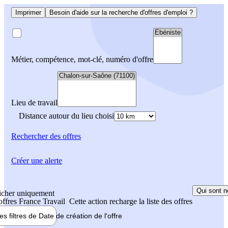
Imprimer
Besoin d'aide sur la recherche d'offres d'emploi ?
Métier, compétence, mot-clé, numéro d'offre
Lieu de travail
Distance autour du lieu choisi
Rechercher
des offres
Créer une alerte
Qui sont n
icher uniquement
 offres France Travail
Cette action recharge la liste des offres
les filtres de
Date de création
de l'offre