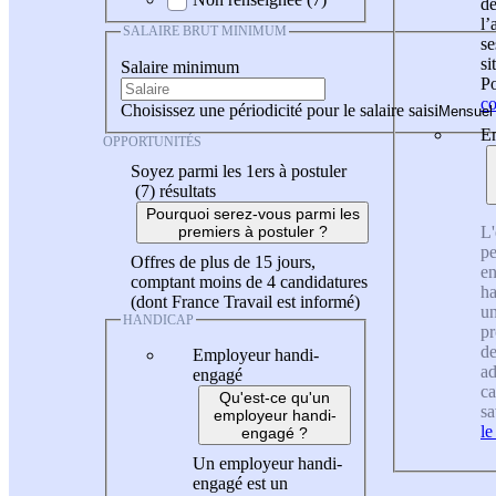
de
l
SALAIRE BRUT MINIMUM
se
si
Salaire minimum
Po
co
Choisissez une périodicité pour le salaire saisi
En
OPPORTUNITÉS
Soyez parmi les 1ers à postuler
(7)
résultats
Pourquoi serez-vous parmi les
L'
premiers à postuler ?
pe
Offres de plus de 15 jours,
en
comptant moins de 4 candidatures
ha
(dont France Travail est informé)
un
HANDICAP
pr
de
Employeur handi-
ad
engagé
ca
Qu'est-ce qu'un
sa
employeur handi-
le
engagé ?
Un employeur handi-
engagé est un