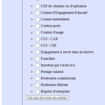
CDI de chantier ou d'opération
Contrat d'Engagement Educatif
Contrat intermittent
Contrat pacte
Contrat d'usage
CUI - CAE
CUI - CIE
Engagement à servir dans la réserve
Franchise
Insertion par l'activ.éco.
Portage salarial
Profession commerciale
Profession libérale
Reprise d'entreprise
Voir plus
de types de contrat