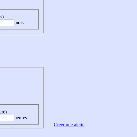
s)
mois
ure)
heures
Créer une alerte