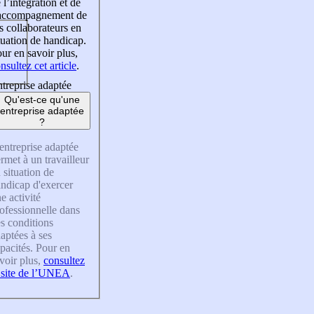
 l’intégration et de
’accompagnement de
s collaborateurs en
tuation de handicap.
ur en savoir plus,
nsultez cet article
.
treprise adaptée
Qu'est-ce qu'une
entreprise adaptée
?
entreprise adaptée
rmet à un travailleur
 situation de
ndicap d'exercer
e activité
ofessionnelle dans
s conditions
aptées à ses
pacités. Pour en
voir plus,
consultez
 site de l’UNEA
.