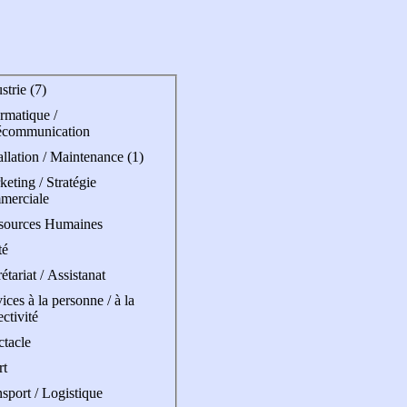
strie (7)
rmatique /
écommunication
allation / Maintenance (1)
eting / Stratégie
merciale
sources Humaines
té
étariat / Assistanat
ices à la personne / à la
ectivité
ctacle
rt
sport / Logistique