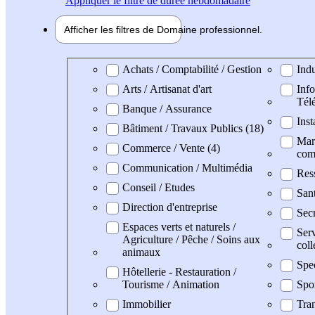
Appliquer
le filtre de durée hebdomadaire
Afficher les filtres de
Domaine pro
fessionnel
Domaine professionel
Achats / Comptabilité / Gestion
Indu
Arts / Artisanat d'art
Info
Tél
Banque / Assurance
Inst
Bâtiment / Travaux Publics (18)
Mark
Commerce / Vente (4)
com
Communication / Multimédia
Res
Conseil / Etudes
San
Direction d'entreprise
Secr
Espaces verts et naturels /
Serv
Agriculture / Pêche / Soins aux
coll
animaux
Spe
Hôtellerie - Restauration /
Tourisme / Animation
Spo
Immobilier
Tran