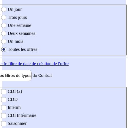
e création de l'offre
Un jour
Trois jours
Une semaine
Deux semaines
Un mois
Toutes les offres
er
le filtre de date de création de l'offre
les filtres de types de
Contrat
de contrat
CDI (2)
CDD
Intérim
CDI Intérimaire
Saisonnier