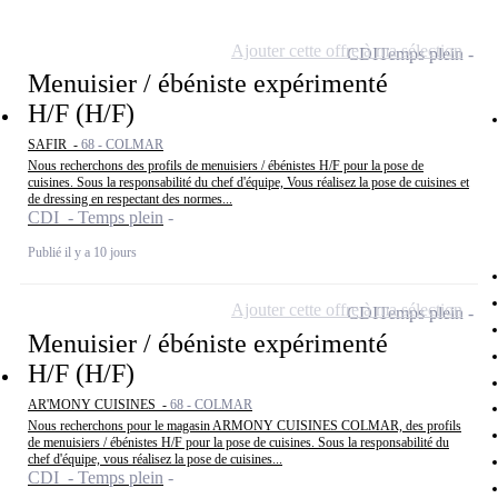
Ajouter cette offre à ma sélection
CDI
Temps plein
Menuisier / ébéniste expérimenté
H/F (H/F)
SAFIR -
68 - COLMAR
Nous recherchons des profils de menuisiers / ébénistes H/F pour la pose de
cuisines. Sous la responsabilité du chef d'équipe, Vous réalisez la pose de cuisines et
de dressing en respectant des normes...
CDI - Temps plein
Publié il y a 10 jours
Ajouter cette offre à ma sélection
CDI
Temps plein
Menuisier / ébéniste expérimenté
H/F (H/F)
AR'MONY CUISINES -
68 - COLMAR
Nous recherchons pour le magasin ARMONY CUISINES COLMAR, des profils
de menuisiers / ébénistes H/F pour la pose de cuisines. Sous la responsabilité du
chef d'équipe, vous réalisez la pose de cuisines...
CDI - Temps plein