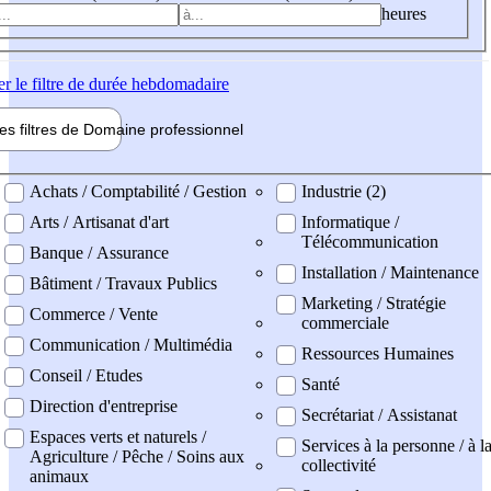
heures
er
le filtre de durée hebdomadaire
les filtres de
Domaine pro
fessionnel
ne professionel
Achats / Comptabilité / Gestion
Industrie (2)
Arts / Artisanat d'art
Informatique /
Télécommunication
Banque / Assurance
Installation / Maintenance
Bâtiment / Travaux Publics
Marketing / Stratégie
Commerce / Vente
commerciale
Communication / Multimédia
Ressources Humaines
Conseil / Etudes
Santé
Direction d'entreprise
Secrétariat / Assistanat
Espaces verts et naturels /
Services à la personne / à l
Agriculture / Pêche / Soins aux
collectivité
animaux