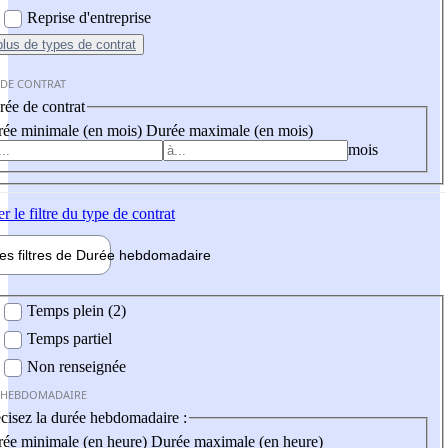
Reprise d'entreprise
plus
de types de contrat
 DE CONTRAT
ée de contrat
ée minimale (en mois)
Durée maximale (en mois)
mois
er
le filtre du type de contrat
les filtres de
Durée hebdo
madaire
 hebdomadaire
Temps plein (2)
Temps partiel
Non renseignée
 HEBDOMADAIRE
cisez la durée hebdomadaire :
ée minimale (en heure)
Durée maximale (en heure)