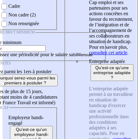
Cap emploi et ses
Cadre
partenaires pour ses
actions concrètes en
Non cadre (2)
faveur du recrutement,
Non renseignée
de l’intégration et de
l’accompagnement de
IRE BRUT MINIMUM
ses collaborateurs en
situation de handicap.
re minimum
Pour en savoir plus,
consultez cet article
.
ssez une périodicité pour le salaire saisi
Entreprise adaptée
NITÉS
Qu'est-ce qu'une
z parmi les 1ers à postuler
entreprise adaptée
?
urquoi serez-vous parmi les
premiers à postuler ?
L'entreprise adaptée
es de plus de 15 jours,
permet à un travailleur
tant moins de 4 candidatures
en situation de
t France Travail est informé)
handicap d'exercer
ICAP
une activité
professionnelle dans
Employeur handi-
des conditions
engagé
adaptées à ses
Qu'est-ce qu'un
capacités. Pour en
employeur handi-
savoir plus,
consultez