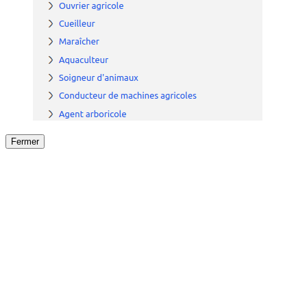
Fermer
Fermer
le détail de l'offre
/
Offre
sur
Offre précéden