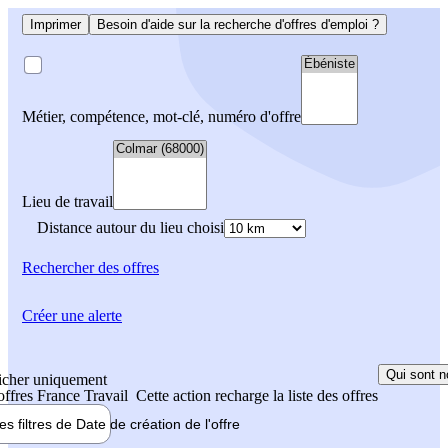
Imprimer
Besoin d'aide sur la recherche d'offres d'emploi ?
Métier, compétence, mot-clé, numéro d'offre
Lieu de travail
Distance autour du lieu choisi
Rechercher
des offres
Créer une alerte
Qui sont n
icher uniquement
 offres France Travail
Cette action recharge la liste des offres
les filtres de
Date de création
de l'offre