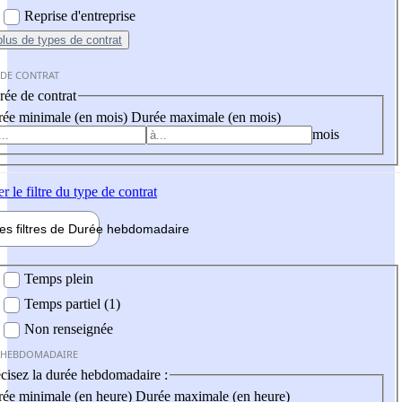
Reprise d'entreprise
plus
de types de contrat
 DE CONTRAT
ée de contrat
ée minimale (en mois)
Durée maximale (en mois)
mois
er
le filtre du type de contrat
les filtres de
Durée hebdo
madaire
 hebdomadaire
Temps plein
Temps partiel (1)
Non renseignée
 HEBDOMADAIRE
cisez la durée hebdomadaire :
ée minimale (en heure)
Durée maximale (en heure)