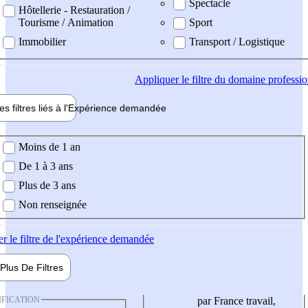
Spectacle
Hôtellerie - Restauration /
Tourisme / Animation
Sport
Immobilier
Transport / Logistique
Appliquer
le filtre du domaine professi
es filtres liés à l'
Expérience
demandée
ience demandée
Moins de 1 an
De 1 à 3 ans
Plus de 3 ans
Non renseignée
er
le filtre de l'expérience demandée
Plus De
Filtres
IFICATION
par France travail,