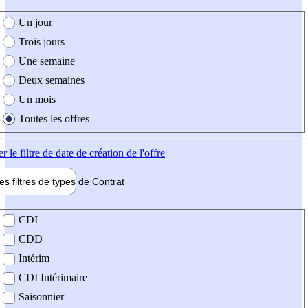
e création de l'offre
Un jour
Trois jours
Une semaine
Deux semaines
Un mois
Toutes les offres
er
le filtre de date de création de l'offre
les filtres de types de
Contrat
de contrat
CDI
CDD
Intérim
CDI Intérimaire
Saisonnier