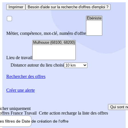
Imprimer
Besoin d'aide sur la recherche d'offres d'emploi ?
Métier, compétence, mot-clé, numéro d'offre
Lieu de travail
Distance autour du lieu choisi
Rechercher
des offres
Créer une alerte
Qui sont n
icher uniquement
 offres France Travail
Cette action recharge la liste des offres
les filtres de
Date de création
de l'offre