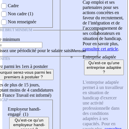
Cap emploi et ses
Cadre
partenaires pour ses
actions concrètes en
Non cadre (1)
faveur du recrutement,
Non renseignée
de l’intégration et de
l’accompagnement de
IRE BRUT MINIMUM
ses collaborateurs en
situation de handicap.
re minimum
Pour en savoir plus,
consultez cet article
.
ssez une périodicité pour le salaire saisi
Entreprise adaptée
NITÉS
Qu'est-ce qu'une
z parmi les 1ers à postuler
entreprise adaptée
?
urquoi serez-vous parmi les
premiers à postuler ?
L'entreprise adaptée
es de plus de 15 jours,
permet à un travailleur
tant moins de 4 candidatures
en situation de
t France Travail est informé)
handicap d'exercer
ICAP
une activité
professionnelle dans
Employeur handi-
des conditions
engagé (1)
adaptées à ses
Qu'est-ce qu'un
capacités. Pour en
employeur handi-
savoir plus,
consultez