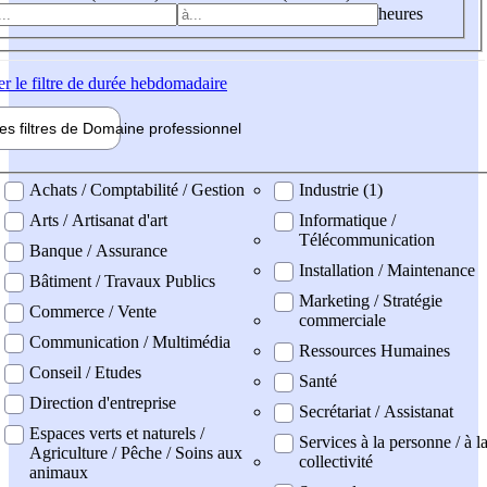
heures
er
le filtre de durée hebdomadaire
les filtres de
Domaine pro
fessionnel
ne professionel
Achats / Comptabilité / Gestion
Industrie (1)
Arts / Artisanat d'art
Informatique /
Télécommunication
Banque / Assurance
Installation / Maintenance
Bâtiment / Travaux Publics
Marketing / Stratégie
Commerce / Vente
commerciale
Communication / Multimédia
Ressources Humaines
Conseil / Etudes
Santé
Direction d'entreprise
Secrétariat / Assistanat
Espaces verts et naturels /
Services à la personne / à l
Agriculture / Pêche / Soins aux
collectivité
animaux